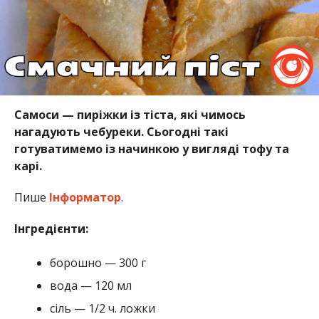
Самоси — пиріжки із тіста, які чимось
нагадують чебуреки. Сьогодні такі
готуватимемо із начинкою у вигляді тофу та
карі.
Пише
Інформатор
.
Інгредієнти:
борошно — 300 г
вода — 120 мл
сіль — 1/2 ч. ложки