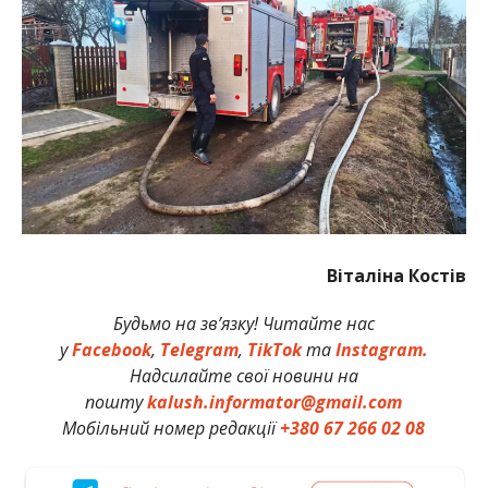
Віталіна Костів
Будьмо на зв’язку! Читайте нас
у
Facebook
,
Telegram
,
TikTok
та
Instagram.
Надсилайте свої новини на
пошту
kalush.informator@gmail.com
Мобільний номер редакції
+380 67 266 02 08