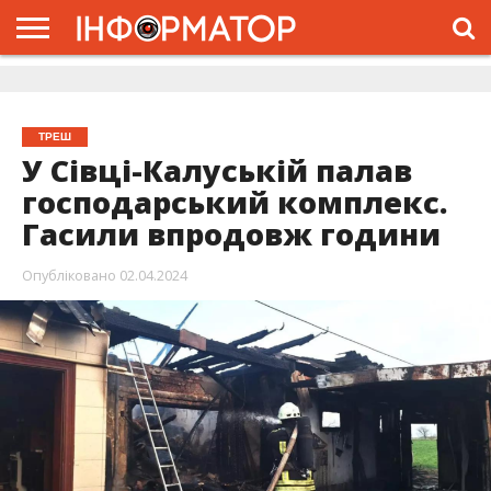
ГОЛОВНА
ЖИТТЯ
ВЛАДА
ГРОШІ
ТРЕШ
ДОЛИНА
РОЗСЛІДУВАННЯ
РЕКЛАМА
ПРО
ПРО
ІНТЕРВ’Ю
ВІДЕО
НАС
ПРОЄКТ
ТРЕШ
У Сівці-Калуській палав
господарський комплекс.
Гасили впродовж години
Опубліковано
02.04.2024