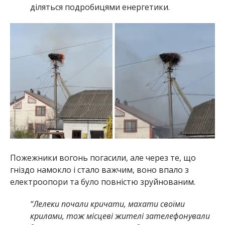
діляться подробицями енергетики.
Пожежники вогонь погасили, але через те, що
гніздо намокло і стало важчим, воно впало з
електроопори та було повністю зруйнованим.
“Лелеки почали кричати, махати своїми
крилами, тож місцеві жителі зателефонували