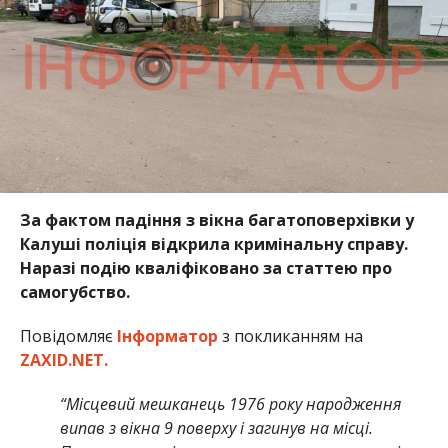
За фактом падіння з вікна багатоповерхівки у
Калуші поліція відкрила кримінальну справу.
Наразі подію кваліфіковано за статтею про
самогубство.
Повідомляє
Інформатор
з покликанням на
ZAXID.NET.
“Місцевий мешканець 1976 року народження
випав з вікна 9 поверху і загинув на місці.