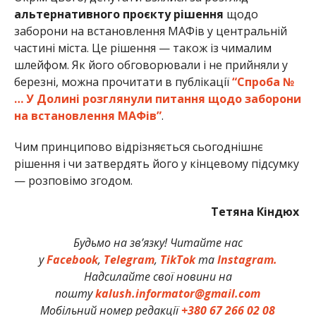
альтернативного проєкту рішення
щодо
заборони на встановлення МАФів у центральній
частині міста. Це рішення — також із чималим
шлейфом. Як його обговорювали і не прийняли у
березні, можна прочитати в публікації
“Спроба №
… У Долині розглянули питання щодо заборони
на встановлення МАФів”
.
Чим принципово відрізняється сьогоднішнє
рішення і чи затвердять його у кінцевому підсумку
— розповімо згодом.
Тетяна Кіндюх
Будьмо на зв’язку! Читайте нас
у
Facebook
,
Telegram
,
TikTok
та
Instagram.
Надсилайте свої новини на
пошту
kalush.informator@gmail.com
Мобільний номер редакції
+380 67 266 02 08