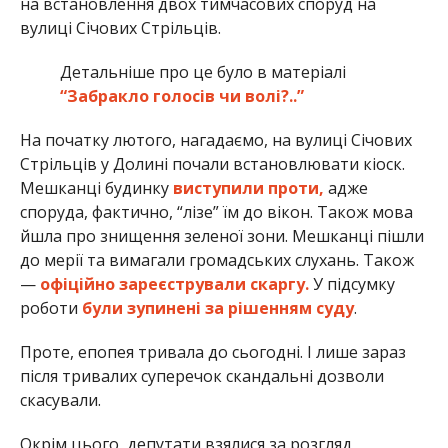
на встановлення двох тимчасових споруд на
вулиці Січових Стрільців.
Детальніше про це було в матеріалі
“Забракло голосів чи волі?..”
На початку лютого, нагадаємо, на вулиці Січових
Стрільців у Долині почали встановлювати кіоск.
Мешканці будинку
виступили проти,
адже
споруда, фактично, “лізе” їм до вікон. Також мова
йшла про знищення зеленої зони. Мешканці пішли
до мерії та вимагали громадських слухань. Також
—
офіційно зареєстрували скаргу.
У підсумку
роботи
були зупинені за рішенням суду
.
Проте, епопея тривала до сьогодні. І лише зараз
після тривалих суперечок скандальні дозволи
скасували.
Окрім цього, депутати взялися за розгляд