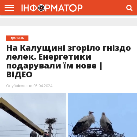
ГОЛОВНА
ЖИТТЯ
ВЛАДА
ГРОШІ
ТРЕШ
ДОЛИНА
РОЗСЛІДУВАННЯ
РЕКЛАМА
ПРО
ПРО
ІНТЕРВ’Ю
ВІДЕО
НАС
ПРОЄКТ
ДОЛИНА
На Калущині згоріло гніздо
лелек. Енергетики
подарували їм нове |
ВІДЕО
Опубліковано
05.04.2024