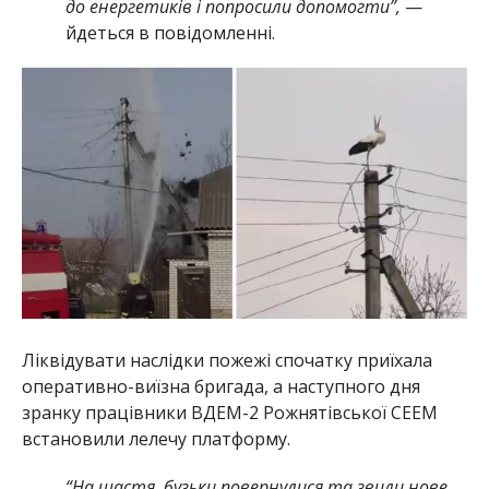
до енергетиків і попросили допомогти”,
—
йдеться в повідомленні.
Ліквідувати наслідки пожежі спочатку приїхала
оперативно-виїзна бригада, а наступного дня
зранку працівники ВДЕМ-2 Рожнятівської СЕЕМ
встановили лелечу платформу.
“На щастя, бузьки повернулися та звили нове