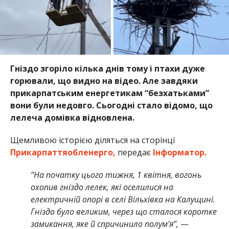
Гніздо згоріло кілька днів тому і птахи дуже
горювали, що видно на відео. Але завдяки
прикарпатським енергетикам “безхатьками”
вони були недовго. Сьогодні стало відомо, що
лелеча домівка відновлена.
Щемливою історією діляться на сторінці
Прикарпаттяобленерго,
передає
Інформатор.
“На початку цього тижня, 1 квітня, вогонь
охопив гніздо лелек, які оселилися на
електричній опорі в селі Вільхівка на Калущині.
Гніздо було великим, через що сталося коротке
замикання, яке й спричинило полумʼя”,
—