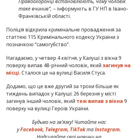
Правоохоронці встановлюють, чому чоловік
таке вчинив”,
– інформують в ГУ НП в Івано-
Франківській області.
Поліція відкрила кримінальне провадження за
статтею 115 Кримінального кодексу України з
позначкою “самогубство”.
Нагадаємо, у четвер 4 квітня, у Калуші з вікна 9
поверху випав 48-річний чоловік, який
загинув на
місці.
Сталося це на вулиці Василя Стуса.
Додамо, що це вже другий за трохи більше як
тиждень випадок у Калуші: 26 березня у місті
загинув інший чоловік, який
теж випав з вікна
9
поверху на вулиці Героїв України.
Будьмо на зв’язку! Читайте нас
у
Facebook
,
Telegram
,
TikTok
та
Instagram.
Надсилайте свої новини на