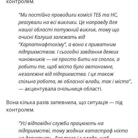
контролем.
“Ми постійно проводили комісії ТЕБ та НС,
реагували на всі виклики. Це направду для
нашої області потужний виклик, тому що
очисні Калуша залежать від
“Карпатнафтохіму”, а воно є приватним
підприємством. І сьогодні завдання деяких
чиновників — не просто бити на сполох, а
робити те, щоб місто було автономне,
незалежне від підприємства. І це також
спільна робота, як обласної влади, так і міста”
,
— акцентувала очільниця області.
Вона кілька разів запевнила, що ситуація — під
контролем.
“Усі відповідні служби працюють на
підприємстві, тому жодних катастроф ніхто
не допустить. Для того і є влада, щоб