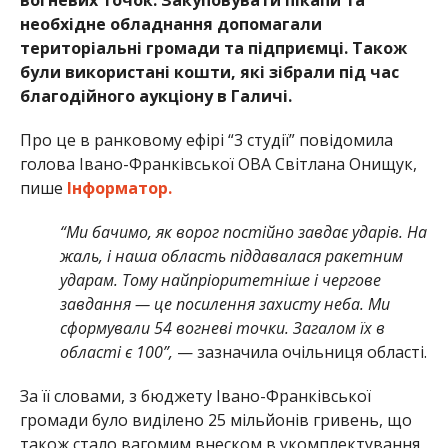
необхідне обладнання допомагали
територіальні громади та підприємці. Також
були використані кошти, які зібрали під час
благодійного аукціону в Галичі.
Про це в ранковому ефірі “3 студії” повідомила
голова Івано-Франківської ОВА Світлана Онищук,
пише
Інформатор.
“Ми бачимо, як ворог постійно завдає ударів. На
жаль, і наша область піддавалася ракетним
ударам. Тому найпріоритетніше і чергове
завдання — це посилення захисту неба. Ми
сформували 54 вогневі точки. Загалом їх в
області є 100”,
— зазначила очільниця області.
За її словами, з бюджету Івано-Франківської
громади було виділено 25 мільйонів гривень, що
також стало вагомим внеском в укомплектування