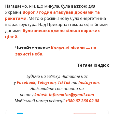
Нагадаємо, ніч, що минула, була важкою для
України.
Ворог 7 годин атакував дронами та
ракетами.
Метою росіян знову була енергетична
інфраструктура. Над Прикарпаттям, за офіційними
даними,
було знешкоджено кілька ворожих
цілей.
Читайте також:
Калуські пікапи — на
захисті неба.
Тетяна Кіндюх
Будьмо на зв’язку! Читайте нас
у
Facebook
,
Telegram
,
TikTok
та
Instagram.
Надсилайте свої новини на
пошту
kalush.informator@gmail.com
Мобільний номер редакції
+380 67 266 02 08