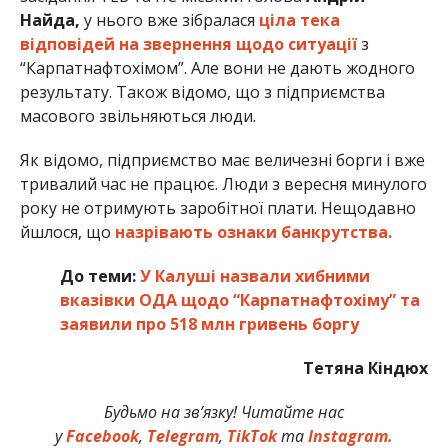
Найда,
у нього вже зібралася
ціла тека
відповідей на звернення щодо ситуації
з
“Карпатнафтохімом”. Але вони не дають жодного
результату. Також відомо, що з підприємства
масового звільняються люди.
Як відомо, підприємство має величезні борги і вже
тривалий час не працює. Люди з вересня минулого
року не отримують заробітної плати. Нещодавно
йшлося, що
назрівають ознаки банкрутства.
До теми:
У Калуші назвали хибними
вказівки ОДА щодо “Карпатнафтохіму” та
заявили про 518 млн гривень боргу
Тетяна Кіндюх
Будьмо на зв’язку! Читайте нас
у
Facebook
,
Telegram
,
TikTok
та
Instagram.