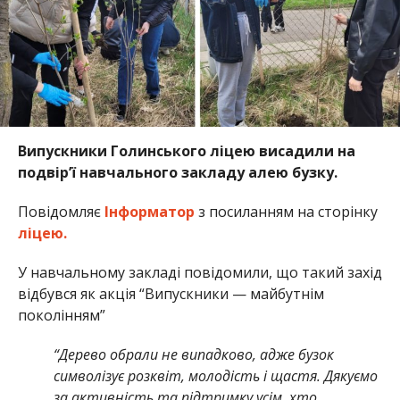
Випускники Голинського ліцею висадили на
подвір’ї навчального закладу алею бузку.
Повідомляє
Інформатор
з посиланням на сторінку
ліцею.
У навчальному закладі повідомили, що такий захід
відбувся як акція “Випускники — майбутнім
поколінням”
“Дерево обрали не випадково, адже бузок
символізує розквіт, молодість і щастя. Дякуємо
за активність та підтримку усім, хто