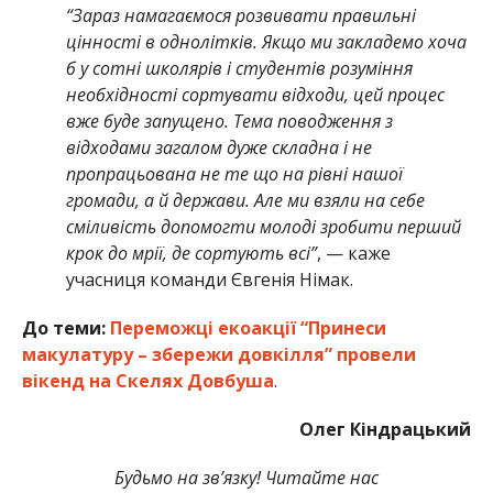
“Зараз намагаємося розвивати правильні
цінності в однолітків. Якщо ми закладемо хоча
б у сотні школярів і студентів розуміння
необхідності сортувати відходи, цей процес
вже буде запущено. Тема поводження з
відходами загалом дуже складна і не
пропрацьована не те що на рівні нашої
громади, а й держави. Але ми взяли на себе
сміливість допомогти молоді зробити перший
крок до мрії, де сортують всі”
, — каже
учасниця команди Євгенія Німак.
До теми:
Переможці екоакції “Принеси
макулатуру – збережи довкілля” провели
вікенд на Скелях Довбуша
.
Олег Кіндрацький
Будьмо на зв’язку! Читайте нас