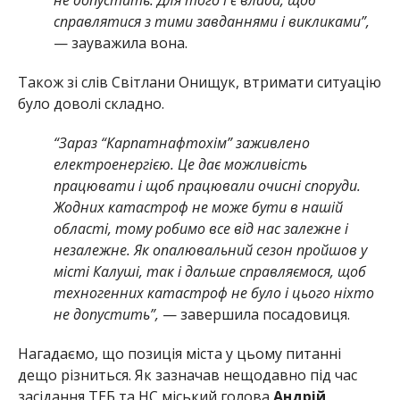
справлятися з тими завданнями і викликами”,
— зауважила вона.
Також зі слів Світлани Онищук, втримати ситуацію
було доволі складно.
“Зараз “Карпатнафтохім” заживлено
електроенергією. Це дає можливість
працювати і щоб працювали очисні споруди.
Жодних катастроф не може бути в нашій
області, тому робимо все від нас залежне і
незалежне. Як опалювальний сезон пройшов у
місті Калуші, так і дальше справляємося, щоб
техногенних катастроф не було і цього ніхто
не допустить”,
— завершила посадовиця.
Нагадаємо, що позиція міста у цьому питанні
дещо різниться. Як зазначав нещодавно під час
засідання ТЕБ та НС міський голова
Андрій