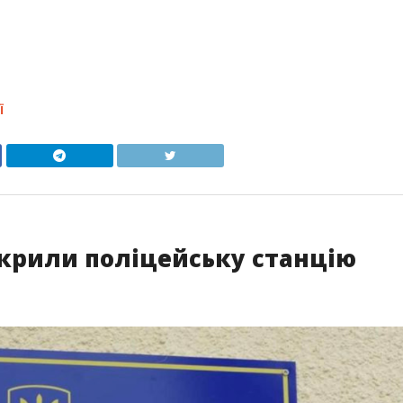
Ї
дкрили поліцейську станцію