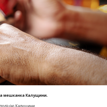
чна мешканка Калущини.
поліцію Калущини.