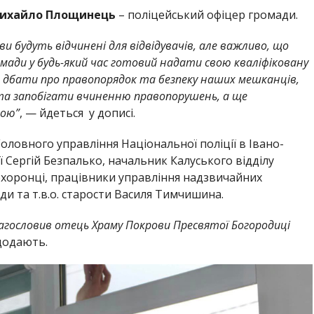
ихайло Площинець
– поліцейський офіцер громади.
ви будуть відчинені для відвідувачів, але важливо, що
омади у будь-який час готовий надати свою кваліфіковану
— дбати про правопорядок та безпеку наших мешканців,
та запобігати вчиненню правопорушень, а ще
дою”
, — йдеться у дописі.
Головного управління Національної поліції в Івано-
ї Сергій Безпалько, начальник Калуського відділу
оохоронці, працівники управління надзвичайних
ади та т.в.о. старости Василя Тимчишина.
благословив отець Храму Покрови Пресвятої Богородиці
додають.