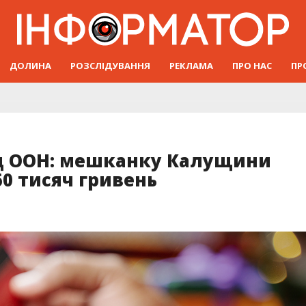
ДОЛИНА
РОЗСЛІДУВАННЯ
РЕКЛАМА
ПРО НАС
ПР
ід ООН: мешканку Калущини
0 тисяч гривень