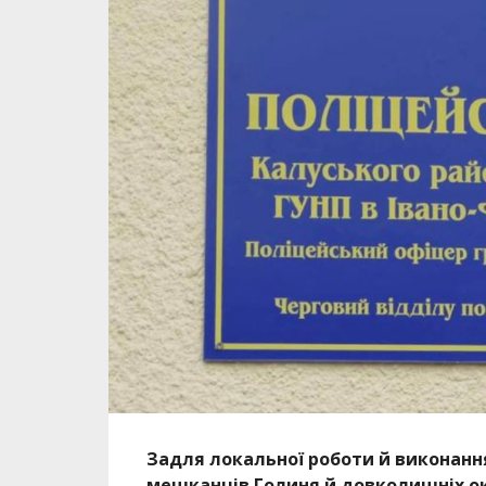
Задля локальної роботи й виконанн
мешканців Голиня й довколишніх окр