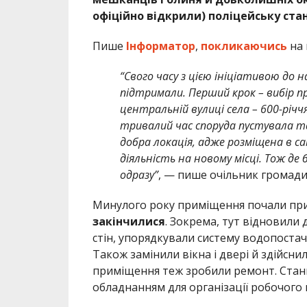
офіційно відкрили) поліцейську ста
Пише
Інформатор
,
покликаючись
на 
“Свого часу з цією ініціативою до 
підтримали. Перший крок – вибір п
центральній вулиці села – 600-річчя
тривалий час споруда пустувала т
добра локація, адже розміщена в с
діяльність на новому місці. Тож де
одразу”
, — пише очільник громади
Минулого року приміщення почали при
закінчилися
. Зокрема, тут відновили 
стін, упорядкували систему водопостача
Також замінили вікна і двері й здійсни
приміщення теж зробили ремонт. Стан
обладнанням для організації робочого 