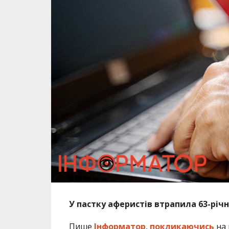
У пастку аферистів втрапила 63-рі
Пише
Інформатор
,
покликаючись
на 