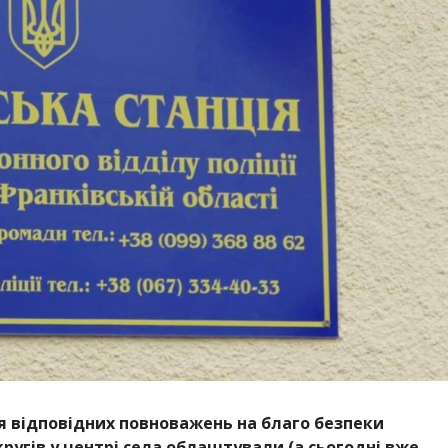
я відповідних повноважень на благо безпеки
угів у центрі села облаштували (а сьогодні вже