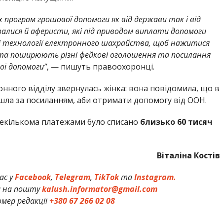
их програм грошової допомоги як від держави так і від
валися й аферисти, які під приводом виплати допомоги
 технології електронного шахрайства, щоб нажитися
та поширюють різні фейкові оголошення та посилання
ої допомоги”
, — пишуть правоохоронці.
нного відділу звернулась жінка: вона повідомила, що в
йшла за посиланням, аби отримати допомогу від ООН.
 декількома платежами було списано
близько 60 тисяч
Віталіна Костів
ас у
Facebook
,
Telegram
,
TikTok
та
Instagram.
и на пошту
kalush.informator@gmail.com
мер редакції
+380 67 266 02 08