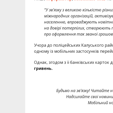
“У зв’язку з великою кількістю різн
міжнародних організацій, активізу
населенню, впроваджують новітні
на довірі потерпілих, створюють 
про оформлення так званої грошов
Учора до поліцейських Калуського райо
одному із мобільних застосунків пере
Однак, згодом з її банківських карток
гривень.
Будьмо на зв’язку! Читайте н
Надсилайте свої новин
Мобільний но