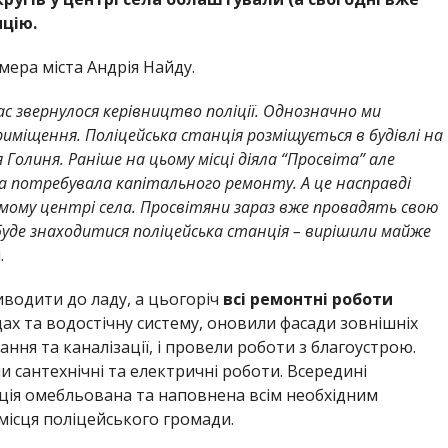
нцію.
мера міста Андрія Найду.
нас звернулося керівництво поліції. Однозначно ми
риміщення. Поліцейська станція розміщується в будівлі на
 Голиня. Раніше на цьому місці діяла “Просвіта” але
а потребувала капітального ремонту. А це насправді
амому центрі села. Просвітяни зараз вже провадять свою
 буде знаходитися поліцейська станція – вирішили майже
.
водити до ладу, а цьогоріч
всі ремонтні роботи
дах та водостічну систему, оновили фасади зовнішніх
ння та каналізації, і провели роботи з благоустрою.
ли сантехнічні та електричні роботи. Всередині
ція омебльована та наповнена всім необхідним
місця поліцейського громади.