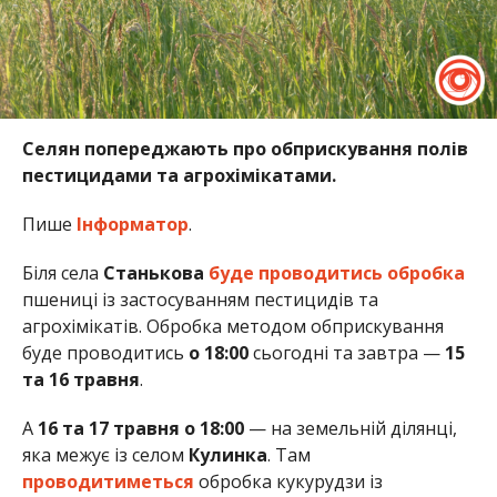
Селян попереджають про обприскування полів
пестицидами та агрохімікатами.
Пише
Інформатор
.
Біля села
Станькова
буде проводитись обробка
пшениці із застосуванням пестицидів та
агрохімікатів. Обробка методом обприскування
буде проводитись
о 18:00
сьогодні та завтра —
15
та 16 травня
.
А
16 та 17 травня о 18:00
— на земельній ділянці,
яка межує із селом
Кулинка
. Там
проводитиметься
обробка кукурудзи із