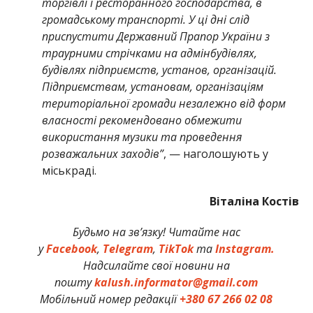
торгівлі і ресторанного господарства, в
громадському транспорті. У ці дні слід
приспустити Державний Прапор України з
траурними стрічками на адмінбудівлях,
будівлях підприємств, установ, організацій.
Підприємствам, установам, організаціям
територіальної громади незалежно від форм
власності рекомендовано обмежити
використання музики та проведення
розважальних заходів”
, — наголошують у
міськраді.
Віталіна Костів
Будьмо на зв’язку! Читайте нас
у
Facebook
,
Telegram
,
TikTok
та
Instagram.
Надсилайте свої новини на
пошту
kalush.informator@gmail.com
Мобільний номер редакції
+380 67 266 02 08