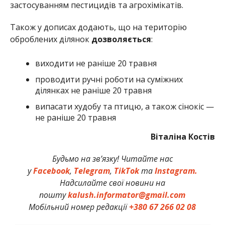
застосуванням пестицидів та агрохімікатів.
Також у дописах додають, що на територію
оброблених ділянок
дозволяється
:
виходити не раніше 20 травня
проводити ручні роботи на суміжних
ділянках не раніше 20 травня
випасати худобу та птицю, а також сінокіс —
не раніше 20 травня
Віталіна Костів
Будьмо на зв’язку! Читайте нас
у
Facebook
,
Telegram
,
TikTok
та
Instagram.
Надсилайте свої новини на
пошту
kalush.informator@gmail.com
Мобільний номер редакції
+380 67 266 02 08