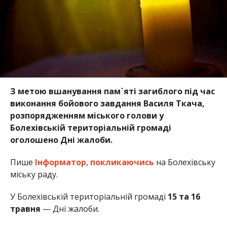
З метою вшанування пам`яті загиблого під час
виконання бойового завдання Василя Ткача,
розпорядженням міського голови у
Болехівській територіальній громаді
оголошено Дні жалоби.
Пише
Інформатор
,
покликаючись
на Болехівську
міську раду.
У Болехівській територіальній громаді
15 та 16
травня
— Дні жалоби.