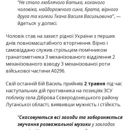
“Не стало люблячого батька, коханого
чоловіка, найдорожчого сина, брата, вірного
друга та колеги Ткача Василя Васильовича”
, —
йдеться у дописі.
Чоловік став на захист рідної України з перших
днів повномасштабного вторгнення. Вірно і
самовіддано служив стрільцем-помічником
гранатометника 3 механізованого відділення 2
механізованого взводу 3 механізованої роти
військової частини А0296.
Свій останній бій Василь прийняв
2 травня
під час
наступальних дій противника на позиціях ЗСУ
поблизу села Діброва Сєверодонецького району
Луганської області, виявивши мужність і стійкість.
“
Скасовуються всі заходи та забороняється
звучання розважальної музики
у закладах