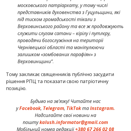
московського патріархату, у тому числі
представників духовенства з Гуцульщини, які
під тиском громадськості тікали з
Верховинського району та все ж продовжують
служити слугам сатани – кірілу і путлєру,
проводячи богослужіння на території
Чернівецької області та маніпулюючи
залишком «зомбованих парафіян» з
Верховинщини”
.
Тому закликає священників публічно засудити
рішення РПЦ та показати свою патріотичну
позицію.
Будьмо на зв’язку! Читайте нас
у
Facebook
,
Telegram
,
TikTok
та
Instagram.
Надсилайте свої новини на
пошту
kalush.informator@gmail.com
Мобільний номер редакції
+380 67 266 02 08