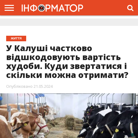
ГОЛОВНА
ЖИТТЯ
ВЛАДА
ГРОШІ
ТРЕШ
ДОЛИНА
РОЗСЛІДУВАННЯ
РЕКЛАМА
ПРО
ПРО
ІНТЕРВ’Ю
ВІДЕО
НАС
ПРОЄКТ
ЖИТТЯ
У Калуші частково
відшкодовують вартість
худоби. Куди звертатися і
скільки можна отримати?
Опубліковано
21.05.2024