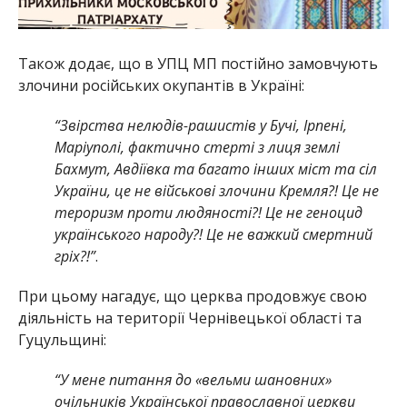
Також додає, що в УПЦ МП постійно замовчують
злочини російських окупантів в Україні:
“Звірства нелюдів-рашистів у Бучі, Ірпені,
Маріуполі, фактично стерті з лиця землі
Бахмут, Авдіївка та багато інших міст та сіл
України, це не військові злочини Кремля?! Це не
тероризм проти людяності?! Це не геноцид
українського народу?! Це не важкий смертний
гріх?!”
.
При цьому нагадує, що церква продовжує свою
діяльність на території Чернівецької області та
Гуцульщині:
“У мене питання до «вельми шановних»
очільників Української православної церкви