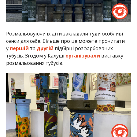
Розмальовуючи їх діти закладали туди особливі
сенси для себе. Більше про це можете прочитати
у
першій
та
другій
підбірці розфарбованих
тубусів. Згодом у Калуші
організували
виставку
розмальованих тубусів.