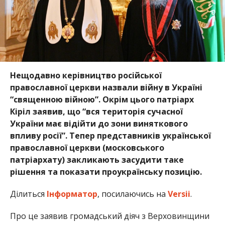
Нещодавно керівництво російської
православної церкви назвали війну в Україні
“священною війною”. Окрім цього патріарх
Кіріл заявив, що “вся територія сучасної
України має відійти до зони виняткового
впливу росії”. Тепер представників української
православної церкви (московського
патріархату) закликають засудити таке
рішення та показати проукраїнську позицію.
Ділиться
Інформатор
, посилаючись на
Versii
.
Про це заявив громадський діяч з Верховинщини