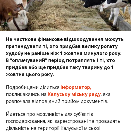
На часткове фінансове відшкодування можуть
претендувати ті, хто придбав велику рогату
худобу не раніше ніж 1 жовтня минулого року.
В “оплачуваний” період потраплять і ті, хто
придбав або ще придбає таку тварину до 1
жовтня цього року.
Подробицями ділиться
Інформатор,
покликаючись на
Калуську міську раду
, яка
розпочала відповідний прийом документів.
Йдеться про можливість для суб’єктів
господарювання, які зареєстровані та провадять
діяльність на території Калуської міської