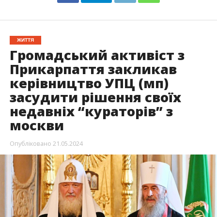
ЖИТТЯ
Громадський активіст з
Прикарпаття закликав
керівництво УПЦ (мп)
засудити рішення своїх
недавніх “кураторів” з
москви
Опубліковано
21.05.2024