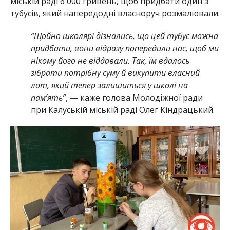
міській раді 6 000 гривень, щоб придбати один з
тубусів, який напередодні власноруч розмалювали.
“Щойно школярі дізнались, що цей тубус можна
придбати, вони відразу попередили нас, щоб ми
нікому його не віддавали. Так, їм вдалось
зібрати потрібну суму й викупити власний
лот, який тепер залишиться у школі на
пам’ять”
, — каже голова Молодіжної ради
при Калуській міській раді Олег Кіндрацький.