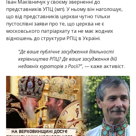
Іван Маківничук у своєму зверненні до
представників УПЦ (мп). У ньому він наголошує,
що від представників церкви чутно тільки
пустослівні заяви про те, що церква не є
московського патріархату та не має жодних
відношень до структури РПЦ в Україні.
“Де ваше публічне засудження діяльності
керівництва РПЦ? Де ваше засудження дій
недавніх кураторів з Росії?”
, — каже активіст.