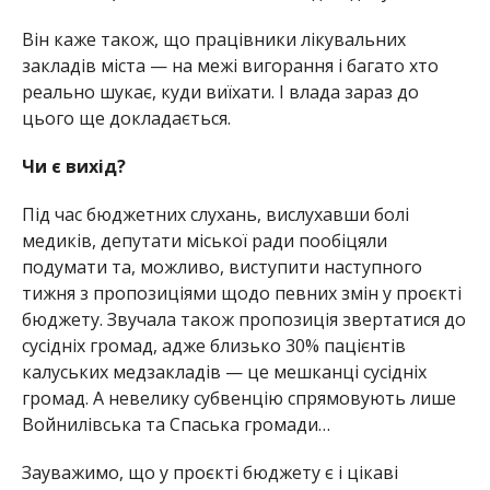
Він каже також, що працівники лікувальних
закладів міста — на межі вигорання і багато хто
реально шукає, куди виїхати. І влада зараз до
цього ще докладається.
Чи є вихід?
Під час бюджетних слухань, вислухавши болі
медиків, депутати міської ради пообіцяли
подумати та, можливо, виступити наступного
тижня з пропозиціями щодо певних змін у проєкті
бюджету. Звучала також пропозиція звертатися до
сусідніх громад, адже близько 30% пацієнтів
калуських медзакладів — це мешканці сусідніх
громад. А невелику субвенцію спрямовують лише
Войнилівська та Спаська громади…
Зауважимо, що у проєкті бюджету є і цікаві