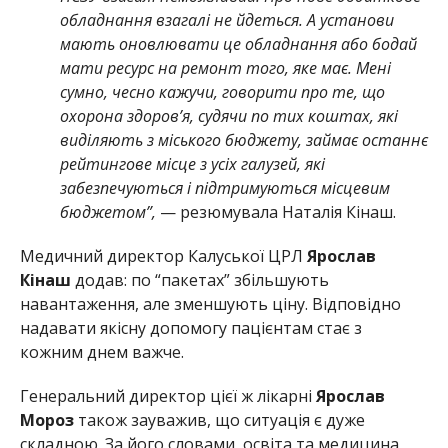
обладнання взагалі не йдеться. А установи
мають оновлювати це обладнання або бодай
мати ресурс на ремонт того, яке має. Мені
сумно, чесно кажучи, говорити про те, що
охорона здоров’я, судячи по тих коштах, які
виділяють з міського бюджету, займає останнє
рейтингове місце з усіх галузей, які
забезпечуються і підтримуються місцевим
бюджетом”,
— резюмувала Наталія Кінаш.
Медичний директор Калуської ЦРЛ
Ярослав
Кінаш
додав: по “пакетах” збільшують
навантаження, але зменшують ціну. Відповідно
надавати якісну допомогу пацієнтам стає з
кожним днем важче.
Генеральний директор цієї ж лікарні
Ярослав
Мороз
також зауважив, що ситуація є дуже
складною. За його словами, освіта та медицина