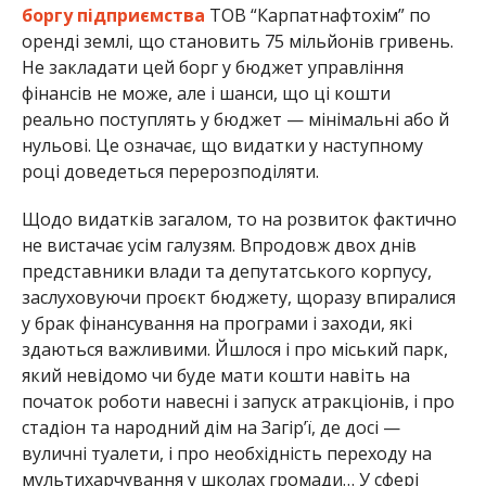
боргу підприємства
ТОВ “Карпатнафтохім” по
оренді землі, що становить 75 мільйонів гривень.
Не закладати цей борг у бюджет управління
фінансів не може, але і шанси, що ці кошти
реально поступлять у бюджет — мінімальні або й
нульові. Це означає, що видатки у наступному
році доведеться перерозподіляти.
Щодо видатків загалом, то на розвиток фактично
не вистачає усім галузям. Впродовж двох днів
представники влади та депутатського корпусу,
заслуховуючи проєкт бюджету, щоразу впиралися
у брак фінансування на програми і заходи, які
здаються важливими. Йшлося і про міський парк,
який невідомо чи буде мати кошти навіть на
початок роботи навесні і запуск атракціонів, і про
стадіон та народний дім на Загір’ї, де досі —
вуличні туалети, і про необхідність переходу на
мультихарчування у школах громади… У сфері