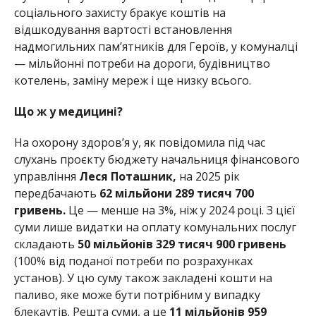
соціального захисту бракує коштів на
відшкодування вартості встановлення
надмогильних пам’ятників для Героїв, у комуналці
— мільйонні потреби на дороги, будівництво
котелень, заміну мереж і ще низку всього.
Що ж у медицині?
На охорону здоров’я у, як повідомила під час
слухань проєкту бюджету начальниця фінансового
управління
Леся Поташник,
на 2025 рік
передбачають
62 мільйони 289 тисяч 700
гривень.
Це — менше на 3%, ніж у 2024 році. З цієї
суми лише видатки на оплату комунальних послуг
складають
50 мільйонів 329 тисяч 900 гривень
(100% від поданої потреби по розрахунках
установ). У цю суму також закладені кошти на
паливо, яке може бути потрібним у випадку
блекаутів. Решта суми, а це
11 мільйонів 959