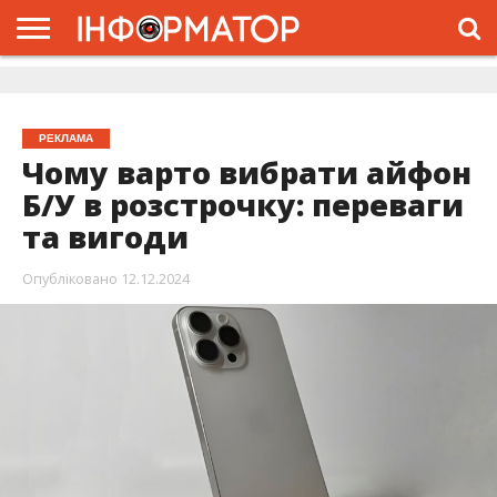
ГОЛОВНА
ЖИТТЯ
ВЛАДА
ГРОШІ
ТРЕШ
ДОЛИНА
РОЗСЛІДУВАННЯ
РЕКЛАМА
ПРО
ПРО
ІНТЕРВ’Ю
ВІДЕО
НАС
ПРОЄКТ
РЕКЛАМА
Чому варто вибрати айфон
Б/У в розстрочку: переваги
та вигоди
Опубліковано
12.12.2024