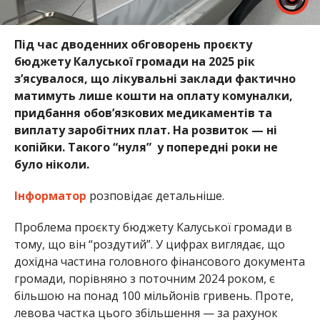
Під час дводенних обговорень проєкту
бюджету Калуської громади на 2025 рік
з’ясувалося, що лікувальні заклади фактично
матимуть лише кошти на оплату комуналки,
придбання обов’язкових медикаментів та
виплату заробітних плат. На розвиток — ні
копійки. Такого “нуля” у попередні роки не
було ніколи.
Інформатор
розповідає детальніше.
Проблема проєкту бюджету Калуської громади в
тому, що він “роздутий”. У цифрах виглядає, що
дохідна частина головного фінансового документа
громади, порівняно з поточним 2024 роком, є
більшою на понад 100 мільйонів гривень. Проте,
левова частка цього збільшення — за рахунок