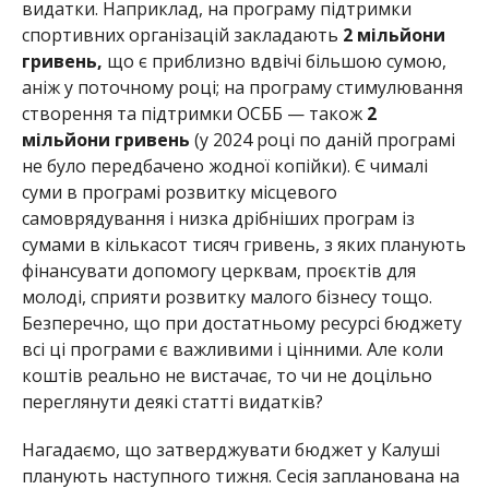
видатки. Наприклад, на програму підтримки
спортивних організацій закладають
2 мільйони
гривень,
що є приблизно вдвічі більшою сумою,
аніж у поточному році; на програму стимулювання
створення та підтримки ОСББ — також
2
мільйони гривень
(у 2024 році по даній програмі
не було передбачено жодної копійки). Є чималі
суми в програмі розвитку місцевого
самоврядування і низка дрібніших програм із
сумами в кількасот тисяч гривень, з яких планують
фінансувати допомогу церквам, проєктів для
молоді, сприяти розвитку малого бізнесу тощо.
Безперечно, що при достатньому ресурсі бюджету
всі ці програми є важливими і цінними. Але коли
коштів реально не вистачає, то чи не доцільно
переглянути деякі статті видатків?
Нагадаємо, що затверджувати бюджет у Калуші
планують наступного тижня. Сесія запланована на