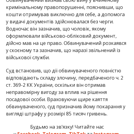
кримінальному правопорушенні, пояснивши, що
кошти отримував виключно для себе, а допомога
у видачі документів здійснювалася без черги.
Водночас він зазначив, що чоловік, якому
оформлювали військово-обліковий документ,
дійсно мав на це право. Обвинувачений розкаявся
у скоєному та зазначив, що наразі звільнений із
військової служби.
Суд встановив, що дії обвинуваченого повністю
відповідають складу злочину, передбаченого ч. 2
ст. 369-2 КК України, оскільки він отримав
неправомірну вигоду за вплив на рішення
посадової особи. Враховуючи щире каяття
обвинуваченого, суд призначив йому покарання у
вигляді штрафу у розмірі 85 тисяч гривень.
Будьмо на зв’язку! Читайте нас
у
Facebook
,
Telegram
,
TikTok
та
Instagram.