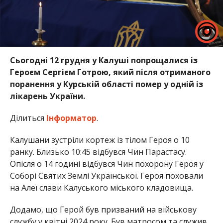
Сьогодні 12 грудня у Калуші попрощалися із
Героєм Сергієм Готрою, який після отриманого
поранення у Курській області помер у одній із
лікарень України.
Ділиться
Інформатор
.
Калушани зустріли кортеж із тілом Героя о 10
ранку. Близько 10:45 відбувся Чин Парастасу.
Опісля о 14 годині відбувся Чин похорону Героя у
Соборі Святих Землі Української. Героя поховали
на Алеї слави Калуського міського кладовища.
Додамо, що Герой був призваний на військову
службу у квітні 2024 року. Був матросом та служив