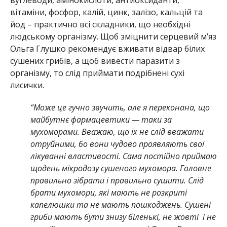
вуглеводи, амінокислоти, антиоксиданти,
вітаміни, фосфор, калій, цинк, залізо, кальцій та
йод – практично всі складники, що необхідні
людському організму. Щоб зміцнити серцевий м’яз
Ольга Глушко рекомендує вживати відвар білих
сушених грибів, а щоб вивести паразити з
організму, то слід приймати подрібнені сухі
лисички.
“Може це гучно звучить, але я переконана, що
майбутнє фармацевтики — таки за
мухоморами. Вважаю, що їх не слід вважати
отруйними, бо вони чудово проявляють свої
лікуванні властивості. Сама постійно приймаю
щодень мікродозу сушеного мухомора. Головне
правильно зібрати і правильно сушити. Слід
брати мухомори, які мають не розкриті
капелюшки та не мають пошкоджень. Сушені
гриби мають бути знизу біленькі, не жовті і не