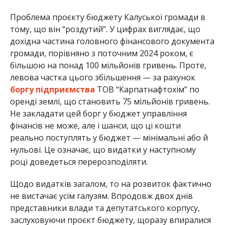
Проблема проєкту бюджету Калуської громади в
тому, що він “роздутий”. У цифрах виглядає, що
дохідна частина головного фінансового документа
громади, порівняно з поточним 2024 роком, є
більшою на понад 100 мільйонів гривень. Проте,
левова частка цього збільшення — за рахунок
боргу підприємства
ТОВ “Карпатнафтохім” по
оренді землі, що становить 75 мільйонів гривень.
Не закладати цей борг у бюджет управління
фінансів не може, але і шанси, що ці кошти
реально поступлять у бюджет — мінімальні або й
нульові. Це означає, що видатки у наступному
році доведеться перерозподіляти.
Щодо видатків загалом, то на розвиток фактично
не вистачає усім галузям. Впродовж двох днів
представники влади та депутатського корпусу,
заслуховуючи проєкт бюджету, щоразу впиралися