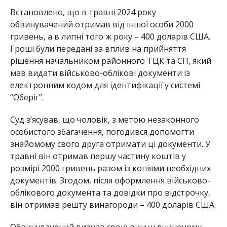
Встановлено, що в травні 2024 року
обвинувачений отримав від іншої особи 2000
гривень, а в липні того ж року – 400 доларів США.
Гроші були передані за вплив на прийняття
рішення начальником районного ТЦК та СП, який
мав видати військово-облікові документи із
електронним кодом для ідентифікації у системі
“Оберіг”.
Суд з’ясував, що чоловік, з метою незаконного
особистого збагачення, погодився допомогти
знайомому свого друга отримати ці документи. У
травні він отримав першу частину коштів у
розмірі 2000 гривень разом із копіями необхідних
документів. Згодом, після оформлення військово-
облікового документа та довідки про відстрочку,
він отримав решту винагороди – 400 доларів США.
Обвинувачений визнав свою вину у вчиненому