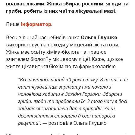
вважає ліками. Жінка збирає рослини, ягоди та
гриби, робить із них чаї та лікувальні мазі.
Пише
Інформатор
.
Весь вільний час небилівчанка
Ольга Глушко
використовує на походи у місцевий ліс та гори.
Жінка має освіту хіміка-біолога та працює
вчителем біології у місцевому ліцеї. Каже, що все
життя цікавиться біохімією та фармакологією.
“Все почалося понад 30 років тому. В ті часи не
виплачували нам зарплату і ми почали з
чоловіком ходити в Західні Горгани. Збирали
гриби, ягоди та продавали їх. З того часу я досі
займаюся заготівлею дарів природи. За ці
десятиліття я створила й свої авторські
рецепти”, —
розповіла Ольга Глушко.