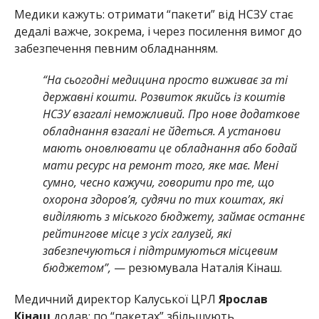
Медики кажуть: отримати “пакети” від НСЗУ стає
дедалі важче, зокрема, і через посилення вимог до
забезпечення певним обладнанням.
“На сьогодні медицина просто виживає за ті
державні кошти. Розвиток якийсь із коштів
НСЗУ взагалі неможливий. Про нове додаткове
обладнання взагалі не йдеться. А установи
мають оновлювати це обладнання або бодай
мати ресурс на ремонт того, яке має. Мені
сумно, чесно кажучи, говорити про те, що
охорона здоров’я, судячи по тих коштах, які
виділяють з міського бюджету, займає останнє
рейтингове місце з усіх галузей, які
забезпечуються і підтримуються місцевим
бюджетом”,
— резюмувала Наталія Кінаш.
Медичний директор Калуської ЦРЛ
Ярослав
Кінаш
додав: по “пакетах” збільшують