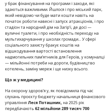
у брак фінансування на програми і заходи, які
здаються важливими. Йшлося і про міський парк,
який невідомо чи буде мати кошти навіть на
початок роботи навесні і запуск атракціонів, і про
стадіон та народний дім на Загір’ї, де досі —
вуличні туалети, і про необхідність переходу на
мультихарчування у школах громади… У сфері
соціального захисту бракує коштів на
відшкодування вартості встановлення
надмогильних пам’ятників для Героїв, у комуналці
— мільйонні потреби на дороги, будівництво
котелень, заміну мереж і ще низку всього.
Що ж у медицині?
На охорону здоров’я у, як повідомила під час
слухань проєкту бюджету начальниця фінансового
управління
Леся Поташник,
на 2025 рік
передбачають
62 мільйони 289 тисяч 700