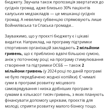
бюджету. Звучала також пропозиція звертатися до
сусідніх громад, адже близько 30% пацієнтів
калуських медзакладів — це мешканці сусідніх
громад. А невелику субвенцію спрямовують лише
Войнилівська та Спаська громади…
Зауважимо, що у проєкті бюджету є і цікаві
видатки. Наприклад, на програму підтримки
спортивних організацій закладають
2 мільйони
гривень,
що є приблизно вдвічі більшою сумою,
аніж у поточному році; на програму стимулювання
створення та підтримки ОСББ — також
2
мільйони гривень
(у 2024 році по даній програмі
не було передбачено жодної копійки). Є чималі
суми в програмі розвитку місцевого
самоврядування і низка дрібніших програм із
сумами в кількасот тисяч гривень, з яких планують
фінансувати допомогу церквам, проєктів для
молоді, сприяти розвитку малого бізнесу тощо.