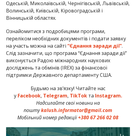
Одеській, Миколаївській, Чернігівській, Львівській,
Волинській, Київській, Кіровоградській і
Вінницькій областях.
Ознайомитися з подробицями програми,
переліком необхідних документів і подати заявку
на участь можна на сайті
“Єднання заради дії”
.
Слід зазначити, що програма “Єднання заради дії”
виконується Радою міжнародних наукових
досліджень та обмінів (IREX) за фінансової
підтримки Державного департаменту США.
Будьмо на зв’язку! Читайте нас
у
Facebook
,
Telegram
,
TikTok
та
Instagram.
Надсилайте свої новини на
пошту
kalush.informator@gmail.com
Мобільний номер редакції
+380 67 266 02 08