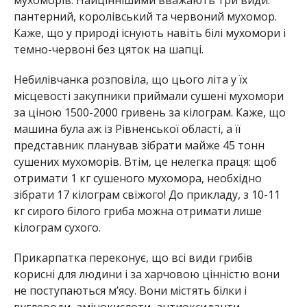
мухоморів. Найціннішими вважають три види:
пантерний, королівський та червоний мухомор.
Каже, що у природі існують навіть білі мухомори і
темно-червоні без цяток на шапці.
Небилівчанка розповіла, що цього літа у їх
місцевості закупники приймали сушені мухомори
за ціною 1500-2000 гривень за кілограм. Каже, що
машина була аж із Рівненської області, а її
представник планував зібрати майже 45 тонн
сушених мухоморів. Втім, це нелегка праця: щоб
отримати 1 кг сушеного мухомора, необхідно
зібрати 17 кілограм свіжого! До прикладу, з 10-11
кг сирого білого гриба можна отримати лише
кілограм сухого.
Прикарпатка переконує, що всі види грибів
корисні для людини і за харчовою цінністю вони
не поступаються м’ясу. Вони містять білки і