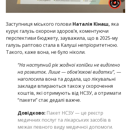
Заступниця міського голови
Наталія Кінаш,
яка
курує галузь охорони здоров’я, коментуючи
перспективи бюджету, зауважила, що в 2025-му
галузь раптово стала в Калуші непріоритетною.
Такого, каже вона, не було ніколи.
“На наступний рік жодної копійки не виділено
на розвиток. Лише — обов’язкові видатки”,
—
наголосила вона та додала, що лікувальні
заклади впираються також у скорочення
коштів, які отримують від НСЗУ, а отримати
“пакети” стає дедалі важче.
Довідково:
Пакет НСЗУ — це реєстр
медичних послуг та лікарських засобів в
межах певного виду медичної допомоги.