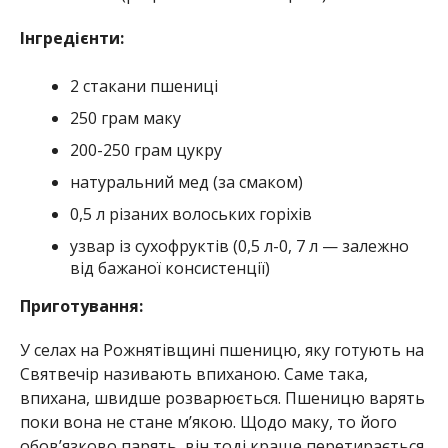
Інгредієнти:
2 стакани пшениці
250 грам маку
200-250 грам цукру
натуральний мед (за смаком)
0,5 л різаних волоських горіхів
узвар із сухофруктів (0,5 л-0, 7 л — залежно
від бажаної консистенції)
Приготування:
У селах на Рожнятівщині пшеницю, яку готують на
Святвечір називають впиханою. Саме така,
впихана, швидше розварюється. Пшеницю варять
поки вона не стане м’якою. Щодо маку, то його
обов’язково парять, він тоді краще перетирається