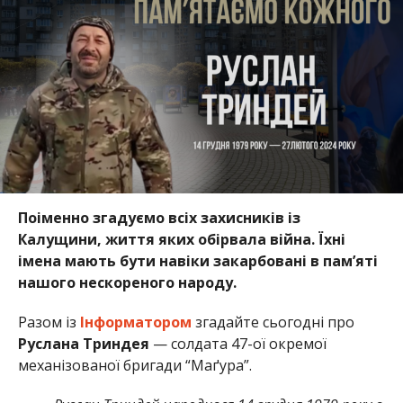
Поіменно згадуємо всіх захисників із
Калущини, життя яких обірвала війна. Їхні
імена мають бути навіки закарбовані в пам’яті
нашого нескореного народу.
Разом із
Інформатором
згадайте сьогодні про
Руслана Триндея
— солдата 47-ої окремої
механізованої бригади “Маґура”.