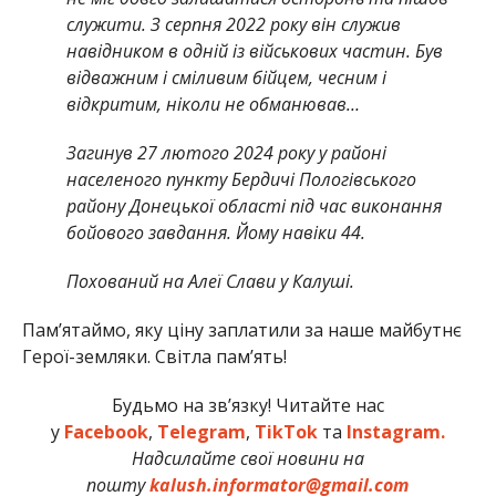
служити. З серпня 2022 року він служив
навідником в одній із військових частин. Був
відважним і сміливим бійцем, чесним і
відкритим, ніколи не обманював…
Загинув 27 лютого 2024 року у районі
населеного пункту Бердичі Пологівського
району Донецької області під час виконання
бойового завдання. Йому навіки 44.
Похований на Алеї Слави у Калуші.
Памʼятаймо, яку ціну заплатили за наше майбутнє
Герої-земляки. Світла пам’ять!
Будьмо на зв’язку! Читайте нас
у
Facebook
,
Telegram
,
TikTok
та
Instagram.
Надсилайте свої новини на
пошту
kalush.informator@gmail.com