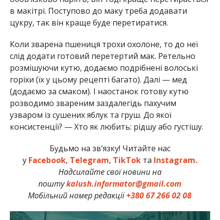
в макітрі. Поступово до маку треба додавати
цукру, так він краще буде перетиратися.
Коли зварена пшениця трохи охолоне, то до неї
слід додати готовий перетертий мак. Ретельно
розмішуючи кутю, додаємо подрібнені волоські
горіхи (їх у цьому рецепті багато). Далі — мед
(додаємо за смаком). І наостанок готову кутю
розводимо звареним заздалегідь пахучим
узваром із сушених яблук та груш. До якої
консистенції? — Хто як любить: рідшу або густішу.
Будьмо на зв’язку! Читайте нас
у
Facebook
,
Telegram
,
TikTok
та
Instagram.
Надсилайте свої новини на
пошту
kalush.informator@gmail.com
Мобільний номер редакції
+380 67 266 02 08