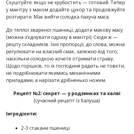
Скуштуйте: якщо не хрубостить — готовий. Тепер
у макітру з маком додайте цукор та продовжуйте
розтирати. Має вийти солодка пахуча маса.
До теплої звареної пшениці, додати макову масу
(можна з’єднувати одразу в макітрі). Сюди ж —
решту складників. Їхні пропорції, до слова, можна
регулювати на власний смак, залежно від того,
наскільки солодкою хочете отримати страву.
Щодо горішків, то їх господиня радить не товкти,
не подрібнювати якимись механічними
приладами, а нарізати дрібненько ножем.
Рецепт №2: секрет — у родзинках та халві
(сучасний рецепт із Калуша)
Інгредієнти:
2-3 стакани пшениці