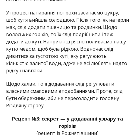
У процесі натирання потрохи засипаємо цукру,
щоб кутя вийшла солодшою. Після того, як натерли
мак, слід додати пшеницю та родзинки. Щодо
волоських горіхів, то їх слід подрібнити і теж
додати до куті. Наприкінці рясно поливаємо нашу
кутю медом, щоб була рідкою. Водночас слід
дивитися за густотою куті, яку регулюють
кількістю залитої води, адже не всі люблять надто
рідку і навпаки.
Щодо халви, то її додавання слід регулювати
власними смаковими вподобаннями. Проте, слід
бути обережним, аби не пересолодити головну
Різдвяну страву.
Рецепт №3: секрет — у додаванні узвару та
горіхів
(рецепт із Рожнятівщини)