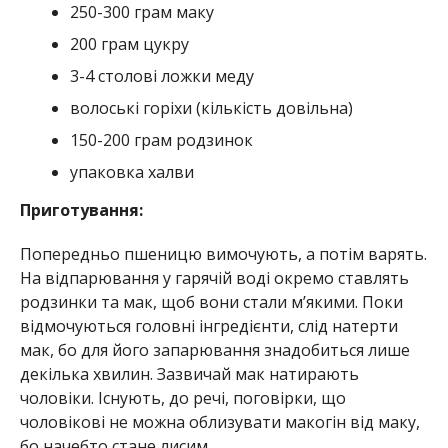
250-300 грам маку
200 грам цукру
3-4 столові ложки меду
волоські горіхи (кількість довільна)
150-200 грам родзинок
упаковка халви
Приготування:
Попередньо пшеницю вимочують, а потім варять.
На відпарювання у гарячій воді окремо ставлять
родзинки та мак, щоб вони стали м’якими. Поки
відмочуються головні інгредієнти, слід натерти
мак, бо для його запарювання знадобиться лише
декілька хвилин. Зазвичай мак натирають
чоловіки. Існують, до речі, поговірки, що
чоловікові не можна облизувати макогін від маку,
бо начебто стане лисим…