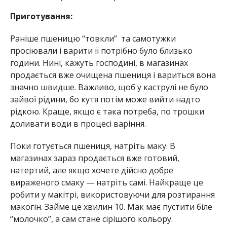
Приготування:
Раніше пшеницю “товкли” та самотужки
просіювали і варити її потрібно було близько
години. Нині, кажуть господині, в магазинах
продається вже очищена пшениця і вариться вона
значно швидше. Важливо, щоб у каструлі не було
зайвої рідини, бо кутя потім може вийти надто
рідкою. Краще, якщо є така потреба, по трошки
доливати води в процесі варіння.
Поки готується пшениця, натріть маку. В
магазинах зараз продається вже готовий,
натертий, але якщо хочете дійсно добре
вираженого смаку — натріть самі. Найкраще це
робити у макітрі, використовуючи для розтирання
макогін. Займе це хвилин 10. Мак має пустити біле
“молочко”, а сам стане сірішого кольору.