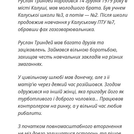
Руслан Триндей народився 14 грудня 1979 року в
місті Калуші, мав молодшого брата. Був учнем
Калуської школи №3, а потім — №2. Після школи
продовжив навчання у Калуському ПТУ №7,
обравши фах газозварювальника.
Руслан Триндей мав багато друзів та
зацікавлень. Займався вільною боротьбою,
захищав честь навчальних закладів на різних
змаганнях.
У цивільному шлюбі мав донечку, але з її
матір’ю через деякий час розійшовся. Згодом
одружився на іншій жінці, яка пригадує його як
турботливого і доброго чоловіка… Працював
контролером на ринку, а у вільний час любив
рибалити.
З початком повномасштабного вторгнення
не міг довго залишатися осторонь та пішов