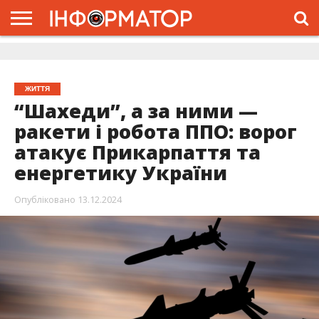
ГОЛОВНА
ЖИТТЯ
ВЛАДА
ГРОШІ
ТРЕШ
ДОЛИНА
РОЗСЛІДУВАННЯ
РЕКЛАМА
ПРО
ПРО
ІНТЕРВ’Ю
ВІДЕО
НАС
ПРОЄКТ
ЖИТТЯ
“Шахеди”, а за ними —
ракети і робота ППО: ворог
атакує Прикарпаття та
енергетику України
Опубліковано
13.12.2024