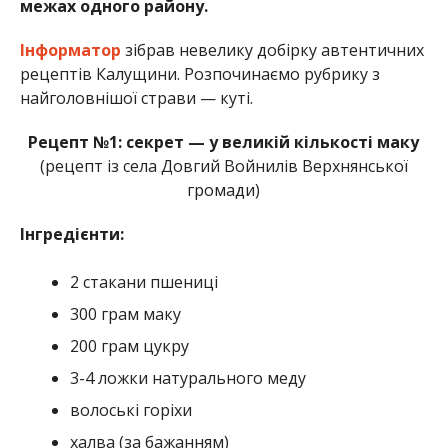
межах одного району.
Інформатор
зібрав невелику добірку автентичних
рецептів Калущини. Розпочинаємо рубрику з
найголовнішої страви — куті.
Рецепт №1: секрет — у великій кількості маку
(рецепт із села Довгий Войнилів Верхнянської
громади)
Інгредієнти:
2 стакани пшениці
300 грам маку
200 грам цукру
3-4 ложки натурального меду
волоські горіхи
халва (за бажанням)