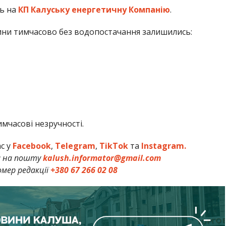
сь на
КП Калуську енергетичну Компанію
.
ни тимчасово без водопостачання залишились:
мчасові незручності.
ас у
Facebook
,
Telegram
,
TikTok
та
Instagram.
и на пошту
kalush.informator@gmail.com
мер редакції
+380 67 266 02 08