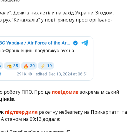
и”. Деякі з них летіли на захід України. Згодом,
 рух “Кинджалів” у повітряному просторі Івано-
ро роботу ППО. Про це
повідомив
зокрема міський
інків.
ук
підтвердила
ракетну небезпеку на Прикарпатті та
А станом на 09:12 додала:
ть! Перебувайте в укриттях!”