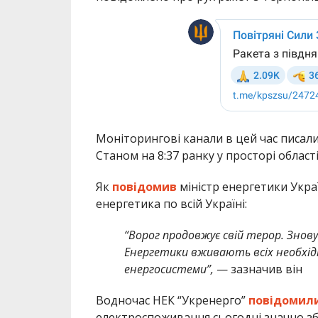
Моніторингові канали в цей час писали
Станом на 8:37 ранку у просторі област
Як
повідомив
міністр енергетики Укр
енергетика по всій Україні:
“Ворог продовжує свій терор. Знову
Енергетики вживають всіх необхідни
енергосистеми”,
— зазначив він
Водночас НЕК “Укренерго”
повідомил
електроспоживання сьогодні значно зб