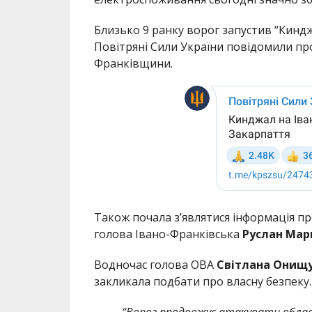
Близько 9 ранку ворог запустив “Кинджал
Повітряні Сили України повідомили про
Франківщини.
Також
почала з’являтися інформація п
голова Івано-Франківська
Руслан Марц
Водночас голова ОВА
Світлана Онищ
закликала подбати про власну безпеку. 
“Ворог продовжує атакувати облас