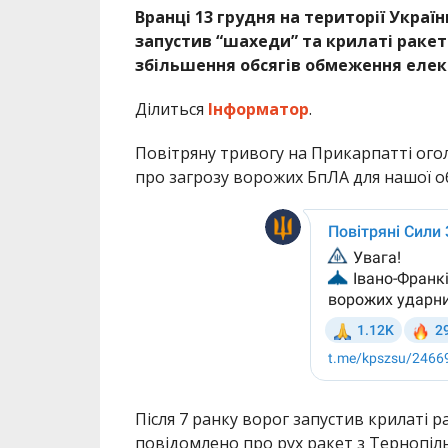
Вранці 13 грудня на території Украї
запустив “шахеди” та крилаті раке
збільшення обсягів обмеження елек
Ділиться
Інформатор
.
Повітряну тривогу на Прикарпатті огол
про загрозу ворожих БпЛА для нашої об
Після 7 ранку ворог запустив крилаті ра
повідомлено про рух ракет з Тернопі