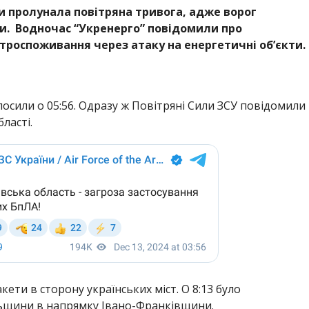
ни пролунала повітряна тривога, адже ворог
ти. Водночас “Укренерго” повідомили про
троспоживання через атаку на енергетичні об’єкти.
осили о 05:56. Одразу ж Повітряні Сили ЗСУ повідомили
ласті.
кети в сторону українських міст. О 8:13 було
льщини в напрямку Івано-Франківщини.