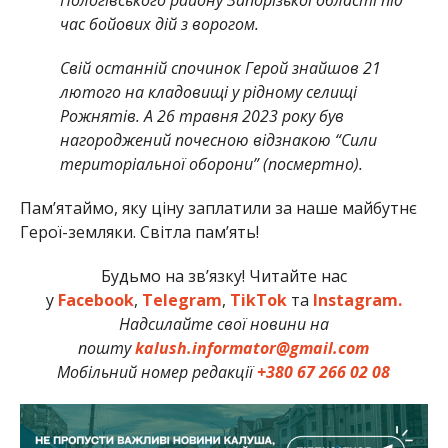
Пологівського району Запорізької області під
час бойових дій з ворогом.
Свій останній спочинок Герой знайшов 21
лютого на кладовищі у рідному селищі
Рожнятів. А 26 травня 2023 року був
нагороджений почесною відзнакою “Сили
територіальної оборони” (посмертно).
Памʼятаймо, яку ціну заплатили за наше майбутнє
Герої-земляки. Світла пам’ять!
Будьмо на зв’язку! Читайте нас
у
Facebook
,
Telegram
,
TikTok
та
Instagram.
Надсилайте свої новини на
пошту
kalush.informator@gmail.com
Мобільний номер редакції
+380 67 266 02 08