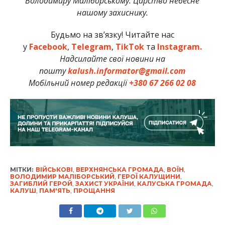
Володимиру Маліборському. Царство небесне
нашому захиснику.
Будьмо на зв’язку! Читайте нас
у
Facebook
,
Telegram
,
TikTok
та
Instagram.
Надсилайте свої новини на
пошту
kalush.informator@gmail.com
Мобільний номер редакції
+380 67 266 02 08
МІТКИ:
ВІЙСЬКОВІ
,
ВЕРХНЯНСЬКА ГРОМАДА
,
ВОЇН
,
ВОЛОДИМИР МАЛІБОРСЬКИЙ
,
ГЕРОЇ КАЛУЩИНИ
,
ЗАГИБЛИЙ ГЕРОЙ
,
ЗАХИСТ УКРАЇНИ
,
КАЛУСЬКА ГРОМАДА
,
КАЛУШ
,
ПАМ'ЯТЬ
,
ПРОЩАННЯ