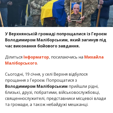
У Верхнянській громаді попрощалися із Героєм
Володимиром Маліборським, який загинув під
час виконання бойового завдання.
Ділиться
Інформатор
, посилаючись на
Михайла
Маліборського
.
Сьогодні, 19 січня, у селі Верхня відбулося
прощання з Героєм. Попрощатися з
Володимиром Маліборським
прийшли рідні,
близькі, друзі, побратими, військовослужбовці,
священнослужителі, представники місцевої влади
та громади, а також небайдужі мешканці.