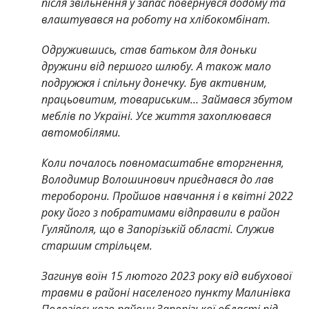
після звільнення у запас повернувся додому та
влаштувався на роботу на хлібокомбінат.
Одружившись, став батьком для доньки
дружини від першого шлюбу. А також мало
подружжя і спільну донечку. Був активним,
працьовитим, товариським… Займався збутом
меблів по Україні. Усе життя захоплювався
автомобілями.
Коли почалось повномасштабне вторгнення,
Володимир Волошинович приєднався до лав
тероборони. Пройшов навчання і в квітні 2022
року його з побратимами відправили в район
Гуляйполя, що в Запорізькій області. Служив
старшим стрільцем.
Загинув воїн 15 лютого 2023 року від вибухової
травми в районі населеного пункту Малинівка