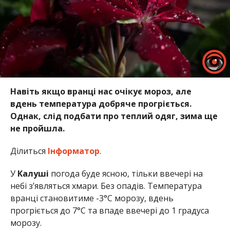
Навіть якщо вранці нас очікує мороз, але
вдень температура добряче прогріється.
Однак, слід подбати про теплий одяг, зима
ще
не пройшла.
Ділиться
Інформатор
.
У
Калуші
погода буде ясною, тільки ввечері на
небі з’являться хмари. Без опадів. Температура
вранці становитиме -3°C морозу, вдень
прогріється до 7°C та впаде ввечері до 1 градуса
морозу.