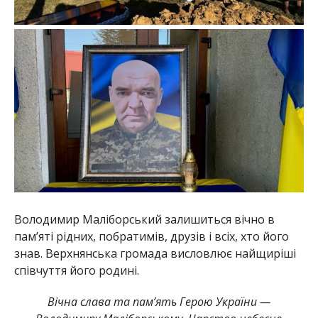
Володимир Маліборський залишиться вічно в
пам’яті рідних, побратимів, друзів і всіх, хто його
знав. Верхнянська громада висловлює найщиріші
співчуття його родині.
Вічна слава та пам’ять Герою України —