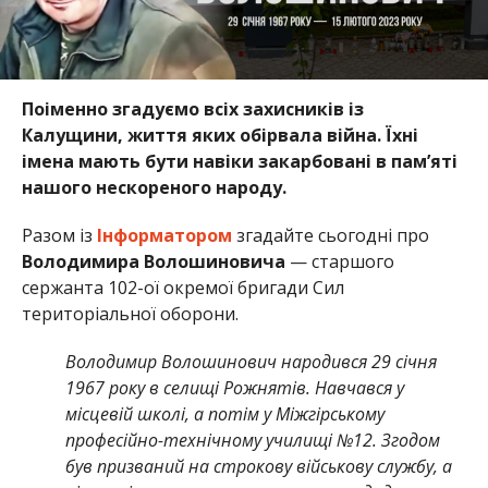
Поіменно згадуємо всіх захисників із
Калущини, життя яких обірвала війна. Їхні
імена мають бути навіки закарбовані в пам’яті
нашого нескореного народу.
Разом із
Інформатором
згадайте сьогодні про
Володимира Волошиновича
— старшого
сержанта 102-ої окремої бригади Сил
територіальної оборони.
Володимир Волошинович народився 29 січня
1967 року в селищі Рожнятів. Навчався у
місцевій школі, а потім у Міжгірському
професійно-технічному училищі №12. Згодом
був призваний на строкову військову службу, а