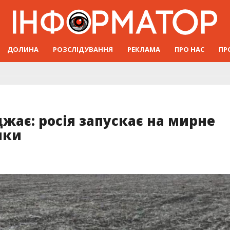
ДОЛИНА
РОЗСЛІДУВАННЯ
РЕКЛАМА
ПРО НАС
ПР
жає: росія запускає на мирне
ики