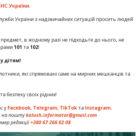
НС України
.
лужби України з надзвичайних ситуацій просить людей
предмет, в жодному разі не підходьте до нього, не
мерами
101
та
102
!
у дітям!
ілотники, які спрямовані саме на мирних мешканців та
а безпеку своїх рідних!
ас у
Facebook
,
Telegram
,
TikTok
та
Instagram.
и на пошту
kalush.informator@gmail.com
мер редакції
+380 67 266 02 08