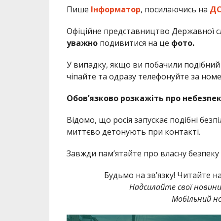
Пише
Інформатор
, посилаючись на
ДС
Офіційне представництво Державної с
уважно
подивитися на це
фото.
У випадку, якщо ви побачили подібний 
чіпайте та одразу телефонуйте за но
Обов’язково розкажіть про небезпек
Відомо, що росія запускає подібні безп
миттєво детонують при контакті.
Завжди памʼятайте про власну безпеку т
Будьмо на зв’язку! Читайте н
Надсилайте свої новин
Мобільний но