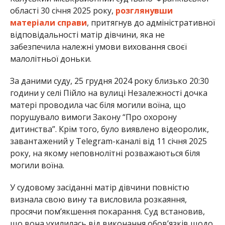
області 30 січня 2025 року,
розглянувши
матеріали справи
, притягнув до адміністративної
відповідальності матір дівчини, яка не
забезпечила належні умови виховання своєї
малолітньої доньки.
За даними суду, 25 грудня 2024 року близько 20:30
години у селі Пійло на вулиці Незалежності дочка
матері проводила час біля могили воїна, що
порушувало вимоги Закону “Про охорону
дитинства”. Крім того, було виявлено відеоролик,
завантажений у Telegram-каналі від 11 січня 2025
року, на якому неповнолітні розважаються біля
могили воїна.
У судовому засіданні матір дівчини повністю
визнала свою вину та висловила розкаяння,
просячи пом’якшення покарання. Суд встановив,
що вона ухилилась від виконання обов’язків щодо