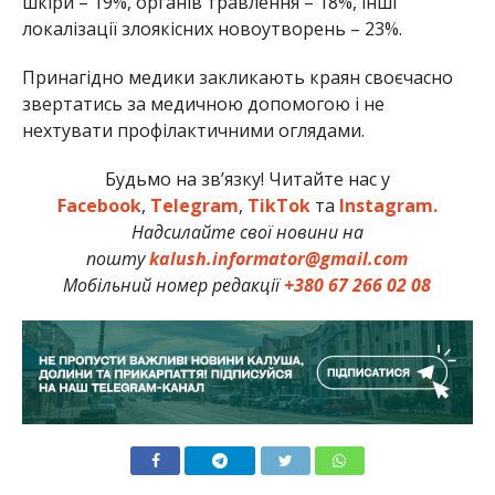
шкіри – 19%, органів травлення – 18%, інші
локалізації злоякісних новоутворень – 23%.
Принагідно медики закликають краян своєчасно
звертатись за медичною допомогою і не
нехтувати профілактичними оглядами.
Будьмо на зв’язку! Читайте нас у
Facebook
,
Telegram
,
TikTok
та
Instagram.
Надсилайте свої новини на
пошту
kalush.informator@gmail.com
Мобільний номер редакції
+380 67 266 02 08