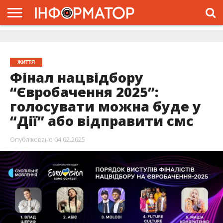
ГОЛОВНА
ЖИТТЯ
ВЛАДА
ГРОШІ
ТРЕШ
ДОЛИНА
РОЗСЛІДУВАННЯ
РЕКЛАМА
ПРО
ПРО
ІНТЕРВ’Ю
ВІДЕО
НАС
ПРОЄКТ
ЖИТТЯ
Фінал нацвідбору
“Євробачення 2025”:
голосувати можна буде у
“Дії” або відправити смс
Опубліковано
04.02.2025