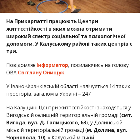
На Прикарпатті працюють Центри
життєстійкості в яких можна отримати
широкий спектр соціальної та психологічної
допомоги. У Калуському районі таких центрів є
три.
Повідомляє
Інформатор
, посилаючись на голову
ОВА
Світлану Онищук
.
У Івано-Франківській області налічується 14 таких
просторів, загалом в Україні – 247.
На Калущині Центри життєстійкості знаходяться у
Вигодській селищній територіальній громаді (
смт.
Вигода
,
вул. Д. Галицького, 63
), у Долинській
міській територіальній громаді (
м. Долина
,
вул.
Чорновола, 10
), у Калуській міській