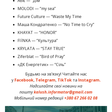
Абіє — “Дім”
MOLODI — “my sea”
Future Culture — “Waste My Time
Маша Кондратенко — “No Time to Cry”
KHAYAT — “HONOR”
FIЇNKA — “Культура”
KRYLATA — “STAY TRUE”
Ziferblat — “Bird of Pray”
«ДК Енергетик» — “Сіль”
Будьмо на зв’язку! Читайте нас
у
Facebook
,
Telegram
,
TikTok
та
Instagram.
Надсилайте свої новини на
пошту
kalush.informator@gmail.com
Мобільний номер редакції
+380 67 266 02 08