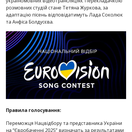
україномовних відеотрансляціях. Перекладачкою
розмовних студій стане Тетяна Журкова, за
адаптацію пісень відповідатимуть Лада Соколюк
та Анфіса Болдусєва.
Правила голосування:
Переможця Нацвідбору та представника України
на “Євробаченні 2025” визначать за результатами