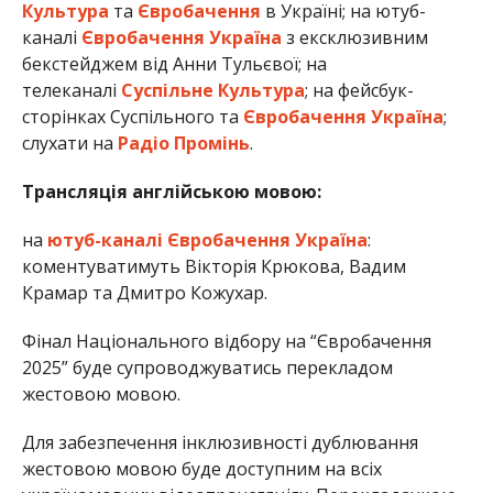
Культура
та
Євробачення
в Україні; на ютуб-
каналі
Євробачення Україна
з ексклюзивним
бекстейджем від Анни Тульєвої; на
телеканалі
Суспільне Культура
; на фейсбук-
сторінках Суспільного та
Євробачення Україна
;
слухати на
Радіо Промінь
.
Трансляція англійською мовою:
на
ютуб-каналі Євробачення Україна
:
коментуватимуть Вікторія Крюкова, Вадим
Крамар та Дмитро Кожухар.
Фінал Національного відбору на “Євробачення
2025” буде супроводжуватись перекладом
жестовою мовою.
Для забезпечення інклюзивності дублювання
жестовою мовою буде доступним на всіх