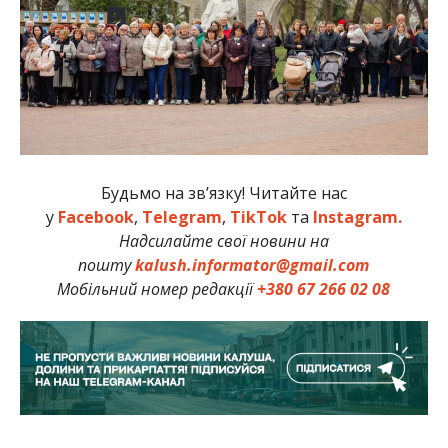
Будьмо на зв’язку! Читайте нас
у
Facebook
,
Telegram
,
TikTok
та
Instagram.
Надсилайте свої новини на
пошту
kalush.informator@gmail.com
Мобільний номер редакції
+380 67 266 02 08