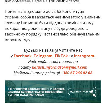
або обмеження волі на той самий строк.
Примітка: відповідно до ст. 62 Конституції
України особа вважається невинуватою у вчиненні
злочину і не може бути піддана кримінальному
покаранню, доки її вину не буде доведено в
законному порядку і встановлено обвинувальним
вироком суду.
Будьмо на зв’язку! Читайте нас
у
Facebook
,
Telegram
,
TikTok
та
Instagram.
Надсилайте свої новини на
пошту
kalush.informator@gmail.com
Мобільний номер редакції
+380 67 266 02 08