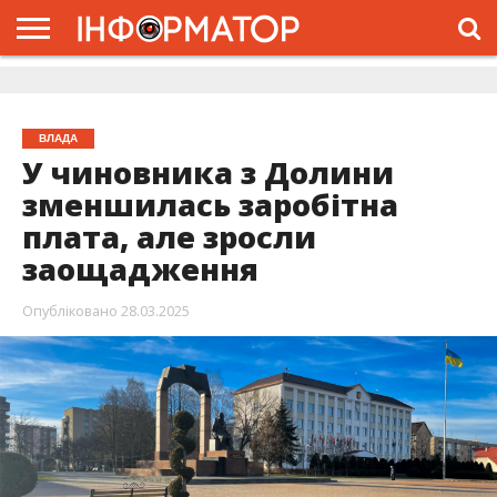
ГОЛОВНА
ЖИТТЯ
ВЛАДА
ГРОШІ
ТРЕШ
ДОЛИНА
РОЗСЛІДУВАННЯ
РЕКЛАМА
ПРО
ПРО
ІНТЕРВ’Ю
ВІДЕО
НАС
ПРОЄКТ
ВЛАДА
У чиновника з Долини
зменшилась заробітна
плата, але зросли
заощадження
Опубліковано
28.03.2025