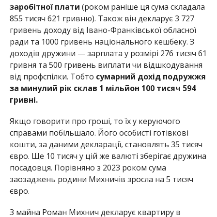
заробітної плати
(роком раніше ця сума складала
855 тисяч 621 гривню). Також він декларує 3 727
гривень доходу від Івано-Франківської обласної
ради та 1000 гривень національного кешбеку. З
доходів дружини — зарплата у розмірі 276 тисяч 61
гривня та 500 гривень виплати чи відшкодування
від профспілки. Тобто
сумарний дохід подружжя
за минулий рік склав 1 мільйон 100 тисяч 594
гривні.
Якщо говорити про гроші, то їх у керуючого
справами побільшало. Його особисті готівкові
кошти, за даними декларації, становлять 35 тисяч
євро. Ще 10 тисяч у цій же валюті зберігає дружина
посадовця. Порівняно з 2023 роком сума
заозаджень родини Михничів зросла на 5 тисяч
євро.
З майна Роман Михнич декларує квартиру в