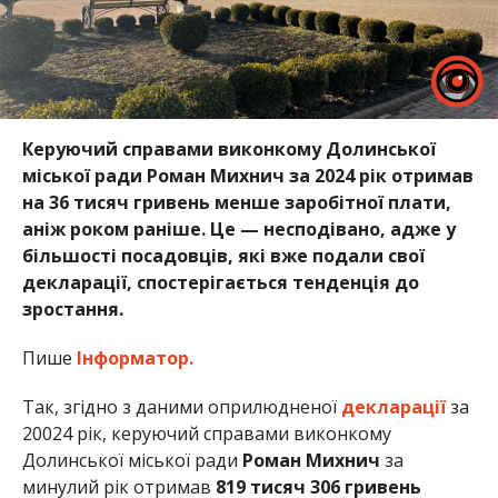
Керуючий справами виконкому Долинської
міської ради Роман Михнич за 2024 рік отримав
на 36 тисяч гривень менше заробітної плати,
аніж роком раніше. Це — несподівано, адже у
більшості посадовців, які вже подали свої
декларації, спостерігається тенденція до
зростання.
Пише
Інформатор.
Так, згідно з даними оприлюдненої
декларації
за
20024 рік, керуючий справами виконкому
Долинської міської ради
Роман Михнич
за
минулий рік отримав
819 тисяч 306 гривень