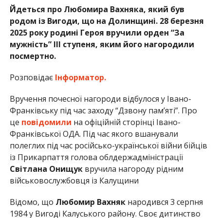
Йдеться про Любомира Вахняка, який був
родом із Вигоди, що на Долинщині. 28 березня
2025 року родині Героя вручили орден “За
мужність” ІІІ ступеня, яким його нагородили
посмертно.
Розповідає
Інформатор.
Вручення почесної нагороди відбулося у Івано-
Франківську під час заходу “Дзвону пам’яті”. Про
це
повідомили
на офіційній сторінці Івано-
Франківської ОДА. Під час якого вшанували
полеглих під час російсько-української війни бійців
із Прикарпаття голова облдержадміністрації
Світлана Онищук
вручила нагороду рідним
військовослужбовця із Калущини
Відомо, що
Любомир Вахняк
народився 3 серпня
1984 у Вигоді Калуського району. Своє дитинство