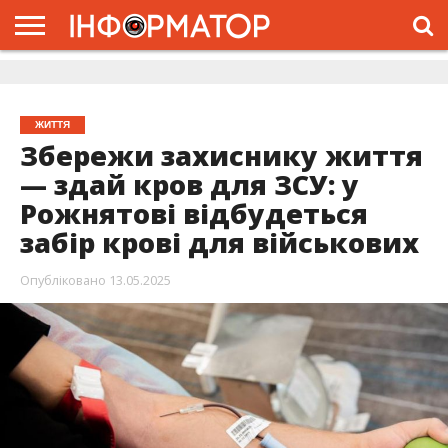
ГОЛОВНА
ЖИТТЯ
ВЛАДА
ГРОШІ
ТРЕШ
ДОЛИНА
РОЗСЛІДУВАННЯ
РЕКЛАМА
ПРО
ПРО
ІНТЕРВ’Ю
ВІДЕО
НАС
ПРОЄКТ
ЖИТТЯ
Збережи захиснику життя
— здай кров для ЗСУ: у
Рожнятові відбудеться
забір крові для військових
Опубліковано
13.05.2025