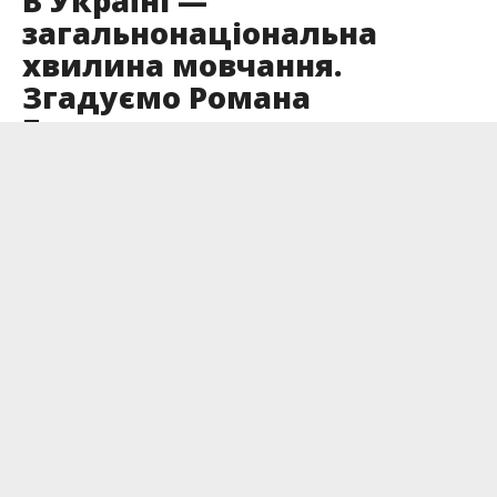
В Україні —
загальнонаціональна
хвилина мовчання.
Згадуємо Романа
Гринчишина
Опубліковано
13.05.2025