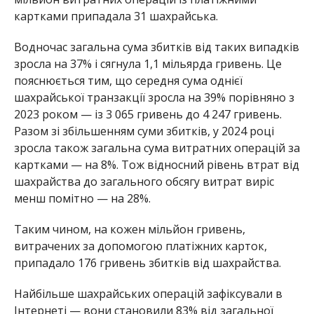
картками припадала 31 шахрайська.
Водночас загальна сума збитків від таких випадків
зросла на 37% і сягнула 1,1 мільярда гривень. Це
пояснюється тим, що середня сума однієї
шахрайської транзакції зросла на 39% порівняно з
2023 роком — із 3 065 гривень до 4 247 гривень.
Разом зі збільшенням суми збитків, у 2024 році
зросла також загальна сума витратних операцій за
картками — на 8%. Тож відносний рівень втрат від
шахрайства до загального обсягу витрат виріс
менш помітно — на 28%.
Таким чином, на кожен мільйон гривень,
витрачених за допомогою платіжних карток,
припадало 176 гривень збитків від шахрайства.
Найбільше шахрайських операцій зафіксували в
Інтернеті — вони становили 83% від загальної