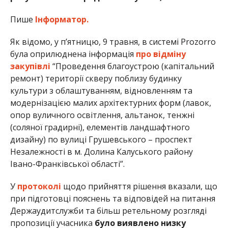
Пише
Інформатор.
Як відомо, у п’ятницю, 9 травня, в системі Prozorro
була оприлюднена інформація
про відміну
закупівлі
“Проведення благоустрою (капітальний
ремонт) території скверу поблизу будинку
культури з облаштуванням, відновленням та
модернізацією малих архітектурних форм (лавок,
опор вуличного освітлення, альтанок, тенжні
(соляної градирні), елементів ландшафтного
дизайну) по вулиці Грушевського – проспект
Незалежності в м. Долина Калуського району
Івано-Франківської області”.
У
протоколі
щодо прийняття рішення вказали, що
при підготовці пояснень та відповідей на питання
Держаудитслужби та більш ретельному розгляді
пропозиції учасника
було виявлено низку