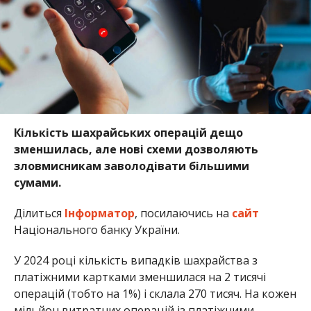
Кількість шахрайських операцій дещо
зменшилась, але нові схеми дозволяють
зловмисникам заволодівати більшими
сумами.
Ділиться
Інформатор
, посилаючись на
сайт
Національного банку України.
У 2024 році кількість випадків шахрайства з
платіжними картками зменшилася на 2 тисячі
операцій (тобто на 1%) і склала 270 тисяч. На кожен
мільйон витратних операцій із платіжними