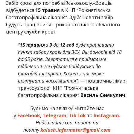
Забір крові для потреб військовослужбовців
відбудеться
15 травня
в КНП “Рожнятівська
багатопрофільна лікарня”. Здійснювати забір
будуть працівники Прикарпатського обласного
центру служби крові.
“
15 травня
з
9
до
12 год
буде працювати
пункт забору крові для ЗСУ. Вік донорів від 18
до 65 років. Звертатися в приймальне
відділення. Не будьте байдужими до
благодійної справи. Кожен з нас може
врятувати чиєсь життя”,
— повідомив лікар-
трансфузіолог КНП “Рожнятівська
багатопрофільна лікарня”
Василь Семкулич
.
Будьмо на зв’язку! Читайте нас
у
Facebook
,
Telegram
,
TikTok
та
Instagram.
Надсилайте свої новини на
пошту
kalush.informator@gmail.com