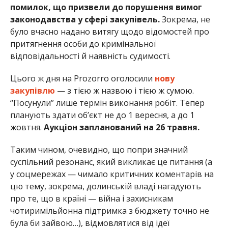
помилок, що призвели до порушення вимог
законодавства у сфері закупівель.
Зокрема, не
було вчасно надано витягу щодо відомостей про
притягнення особи до кримінальної
відповідальності й наявність судимості.
Цього ж дня на Prozorro оголосили
нову
закупівлю
— з тією ж назвою і тією ж сумою.
“Посунули” лише термін виконання робіт. Тепер
планують здати об’єкт не до 1 вересня, а до 1
жовтня.
Аукціон запланований на 26 травня.
Таким чином, очевидно, що попри значний
суспільний резонанс, який викликає це питання (а
у соцмережах — чимало критичних коментарів на
цю тему, зокрема, долинській владі нагадують
про те, що в країні — війна і захисникам
чотиримільйонна підтримка з бюджету точно не
була би зайвою…), відмовлятися від ідеї