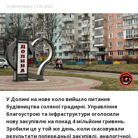
Опубліковано
13.05.2025
У Долині на нове коло вийшло питання
будівництва соляної градирні. Управління
благоустрою та інфраструктури оголосили
нову закупівлю на понад 4 мільйони гривень.
Зробили це у той же день, коли скасовували
результати попередньої закупівлі, аналогічної.