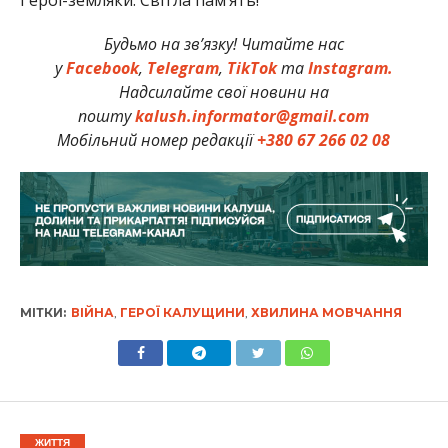
Герої-земляки. Світла пам’ять!
Будьмо на зв’язку! Читайте нас
у
Facebook
,
Telegram
,
TikTok
та
Instagram.
Надсилайте свої новини на
пошту
kalush.informator@gmail.com
Мобільний номер редакції
+380 67 266 02 08
МІТКИ:
ВІЙНА
,
ГЕРОЇ КАЛУЩИНИ
,
ХВИЛИНА МОВЧАННЯ
ЖИТТЯ