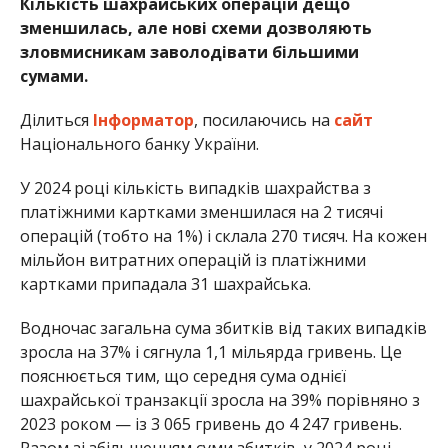
Кількість шахрайських операцій дещо
зменшилась, але нові схеми дозволяють
зловмисникам заволодівати більшими
сумами.
Ділиться
Інформатор
, посилаючись на
сайт
Національного банку України.
У 2024 році кількість випадків шахрайства з
платіжними картками зменшилася на 2 тисячі
операцій (тобто на 1%) і склала 270 тисяч. На кожен
мільйон витратних операцій із платіжними
картками припадала 31 шахрайська.
Водночас загальна сума збитків від таких випадків
зросла на 37% і сягнула 1,1 мільярда гривень. Це
пояснюється тим, що середня сума однієї
шахрайської транзакції зросла на 39% порівняно з
2023 роком — із 3 065 гривень до 4 247 гривень.
Разом зі збільшенням суми збитків, у 2024 році