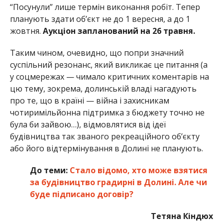
“Посунули” лише термін виконання робіт. Тепер
планують здати об’єкт не до 1 вересня, а до 1
жовтня.
Аукціон запланований на 26 травня.
Таким чином, очевидно, що попри значний
суспільний резонанс, який викликає це питання (а
у соцмережах — чимало критичних коментарів на
цю тему, зокрема, долинській владі нагадують
про те, що в країні — війна і захисникам
чотиримільйонна підтримка з бюджету точно не
була би зайвою…), відмовлятися від ідеї
будівництва так званого рекреаційного об’єкту
або його відтермінування в Долині не планують.
До теми:
Стало відомо, хто може взятися
за будівництво градирні в Долині. Але чи
буде підписано договір?
Тетяна Кіндюх