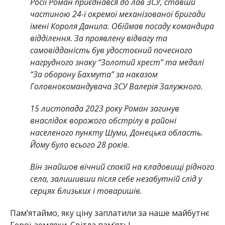
Росії Роман приєднався до лав ЗСУ, ставши
частиною 24-ї окремої механізованої бригади
імені Короля Данила. Обіймав посаду командира
відділення. За проявлену відвагу та
самовідданість був удостоєний почесного
нагрудного знаку “Золотий хрест” та медалі
“За оборону Бахмута” за наказом
Головнокомандувача ЗСУ Валерія Залужного.
15 листопада 2023 року Роман загинув
внаслідок ворожого обстрілу в районі
населеного пункту Шуми, Донецька область.
Йому було всього 28 років.
Він знайшов вічний спокій на кладовищі рідного
села, залишивши після себе незабутній слід у
серцях близьких і товаришів.
Памʼятаймо, яку ціну заплатили за наше майбутнє