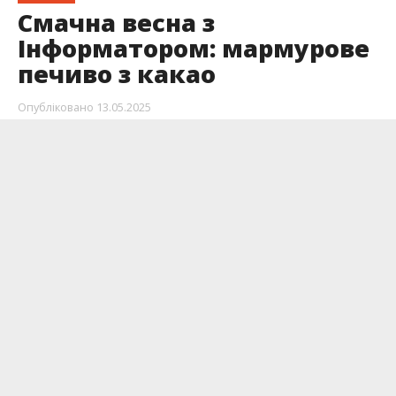
Смачна весна з
Інформатором: мармурове
печиво з какао
Опубліковано
13.05.2025
Мармурове печиво виглядає складно, але
насправді готується дуже швидко та просто.