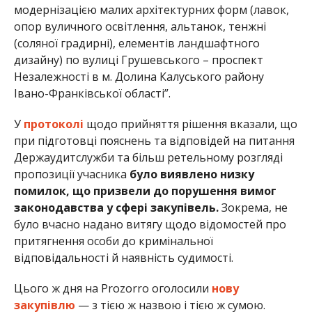
модернізацією малих архітектурних форм (лавок,
опор вуличного освітлення, альтанок, тенжні
(соляної градирні), елементів ландшафтного
дизайну) по вулиці Грушевського – проспект
Незалежності в м. Долина Калуського району
Івано-Франківської області”.
У
протоколі
щодо прийняття рішення вказали, що
при підготовці пояснень та відповідей на питання
Держаудитслужби та більш ретельному розгляді
пропозиції учасника
було виявлено низку
помилок, що призвели до порушення вимог
законодавства у сфері закупівель.
Зокрема, не
було вчасно надано витягу щодо відомостей про
притягнення особи до кримінальної
відповідальності й наявність судимості.
Цього ж дня на Prozorro оголосили
нову
закупівлю
— з тією ж назвою і тією ж сумою.