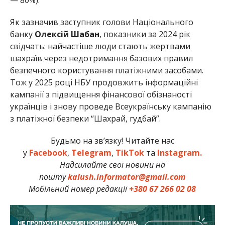
Як зазначив заступник голови Національного
банку
Олексій Шабан
, показники за 2024 рік
свідчать: найчастіше люди стають жертвами
шахраїв через недотримання базових правил
безпечного користування платіжними засобами.
Тож у 2025 році НБУ продовжить інформаційні
кампанії з підвищення фінансової обізнаності
українців і знову проведе Всеукраїнську кампанію
з платіжної безпеки “Шахрай, гудбай”.
Будьмо на зв’язку! Читайте нас
у
Facebook
,
Telegram
,
TikTok
та
Instagram.
Надсилайте свої новини на
пошту
kalush.informator@gmail.com
Мобільний номер редакції
+380 67 266 02 08