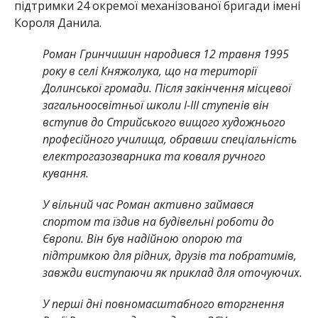
підтримки 24 окремої механізованої бригади імені
Короля Данила.
Роман Гринчишин народився 12 травня 1995
року в селі Княжолука, що на території
Долинської громади. Після закінчення місцевої
загальноосвітньої школи І-ІІІ ступенів він
вступив до Стрийського вищого художнього
професійного училища, обравши спеціальність
електрогазозварника та коваля ручного
кування.
У вільний час Роман активно займався
спортом та їздив на будівельні роботи до
Європи. Він був надійною опорою та
підтримкою для рідних, друзів та побратимів,
завжди виступаючи як приклад для оточуючих.
У перші дні повномасштабного вторгнення