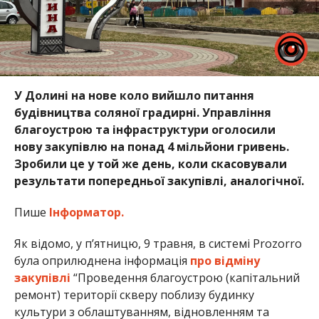
У Долині на нове коло вийшло питання
будівництва соляної градирні. Управління
благоустрою та інфраструктури оголосили
нову закупівлю на понад 4 мільйони гривень.
Зробили це у той же день, коли скасовували
результати попередньої закупівлі, аналогічної.
Пише
Інформатор.
Як відомо, у п’ятницю, 9 травня, в системі Prozorro
була оприлюднена інформація
про відміну
закупівлі
“Проведення благоустрою (капітальний
ремонт) території скверу поблизу будинку
культури з облаштуванням, відновленням та