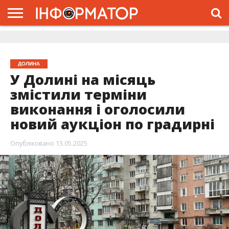
ГОЛОВНА
ЖИТТЯ
ВЛАДА
ГРОШІ
ТРЕШ
ДОЛИНА
РОЗСЛІДУВАННЯ
РЕКЛАМА
ПРО
ПРО
ІНТЕРВ’Ю
ВІДЕО
НАС
ПРОЄКТ
ДОЛИНА
У Долині на місяць
змістили терміни
виконання і оголосили
новий аукціон по градирні
Опубліковано
13.05.2025