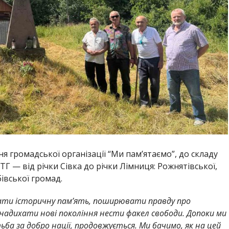
я громадської організації “Ми пам’ятаємо”, до складу
Г — від річки Сівка до річки Лімниця: Рожнятівської,
івської громад.
гати історичну пам’ять, поширювати правду про
 надихати нові покоління нести факел свободи. Допоки ми
ба за добро нації, продовжується. Ми бачимо, як на цей