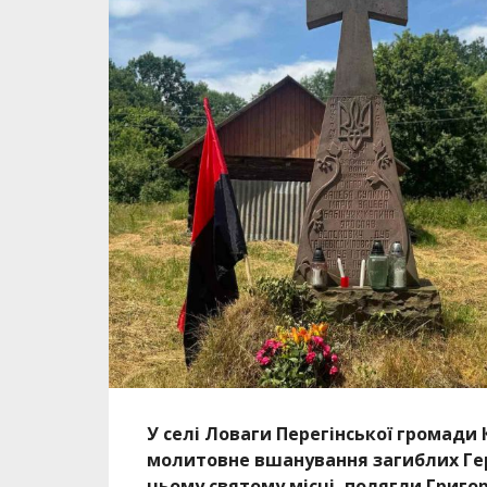
У селі Ловаги Перегінської громади
молитовне вшанування загиблих Геро
цьому святому місці, полягли Григор