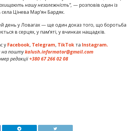
 захищають нашу незалежність”,
— розповів один із
ь села Цінева Мар’ян Бардяк.
ей день у Ловагах — ще один доказ того, що боротьба
ься в серцях, у пам’яті, у вчинках нащадків.
ас у
Facebook
,
Telegram
,
TikTok
та
Instagram.
и на пошту
kalush.informator@gmail.com
мер редакції
+380 67 266 02 08