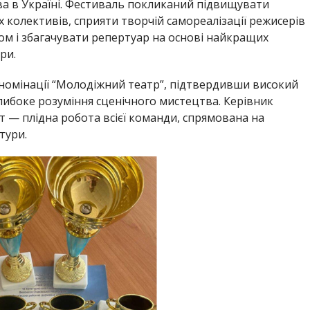
а в Україні. Фестиваль покликаний підвищувати
 колективів, сприяти творчій самореалізації режисерів
дом і збагачувати репертуар на основі найкращих
ри.
в номінації “Молодіжний театр”, підтвердивши високий
либоке розуміння сценічного мистецтва. Керівник
т — плідна робота всієї команди, спрямована на
тури.