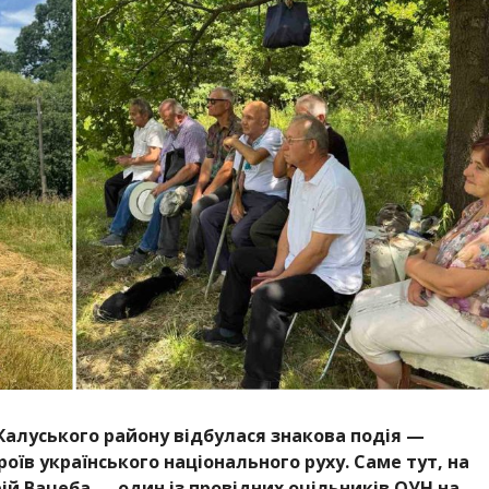
 Калуського району відбулася знакова подія —
їв українського національного руху. Саме тут, на
ій Вацеба — один із провідних очільників ОУН на