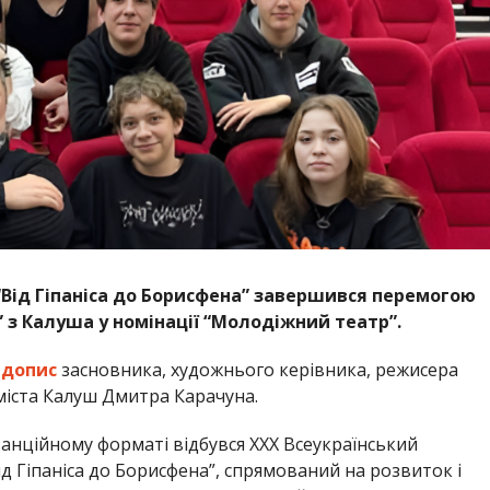
Від Гіпаніса до Борисфена” завершився перемогою
 з Калуша у номінації “Молодіжний театр”.
а
допис
засновника, художнього керівника, режисера
 міста Калуш Дмитра Карачуна.
станційному форматі відбувся ХХХ Всеукраїнський
 Гіпаніса до Борисфена”, спрямований на розвиток і