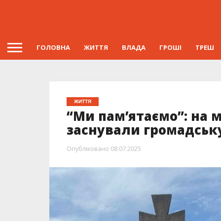
ГОЛОВНА
ЖИТТЯ
ВЛАДА
ГРОШІ
ТРЕШ
ЖИТТЯ
“Ми пам’ятаємо”: на м
заснували громадську
Опубліковано
08.07.2025