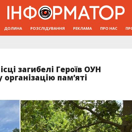
ДОЛИНА
РОЗСЛІДУВАННЯ
РЕКЛАМА
ПРО НАС
ПР
ісці загибелі Героїв ОУН
 організацію пам’яті