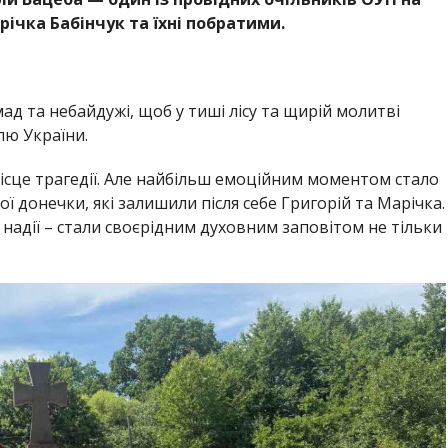
ічка Бабінчук та їхні побратими.
ад та небайдужі, щоб у тиші лісу та щирій молитві
лю України.
ісце трагедії. Але найбільш емоційним моментом стало
ї донечки, які залишили після себе Григорій та Марічка.
й надії – стали своєрідним духовним заповітом не тільки