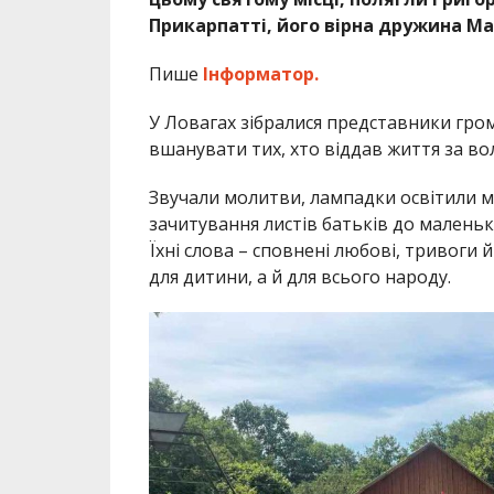
Прикарпатті, його вірна дружина Мар
Пише
Інформатор.
У Ловагах зібралися представники гром
вшанувати тих, хто віддав життя за во
Звучали молитви, лампадки освітили м
зачитування листів батьків до маленько
Їхні слова – сповнені любові, тривоги 
для дитини, а й для всього народу.