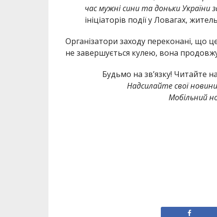
час мужні сини та доньки України
ініціаторів події у Ловагах, жител
Організатори заходу переконані, що ц
не завершується кулею, вона продовжуєт
Будьмо на зв’язку! Читайте н
Надсилайте свої новин
Мобільний но