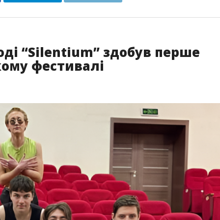
ді “Silentium” здобув перше
кому фестивалі