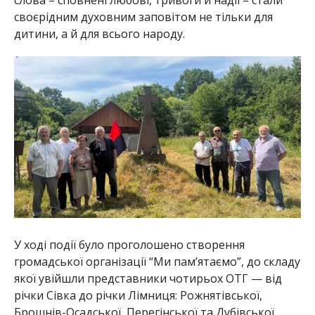
своєрідним духовним заповітом не тільки для
дитини, а й для всього народу.
У ході події було проголошено створення
громадської організації “Ми пам’ятаємо”, до складу
якої увійшли представники чотирьох ОТГ — від
річки Сівка до річки Лімниця: Рожнятівської,
Брошнів-Осадської, Перегінської та Дубівської