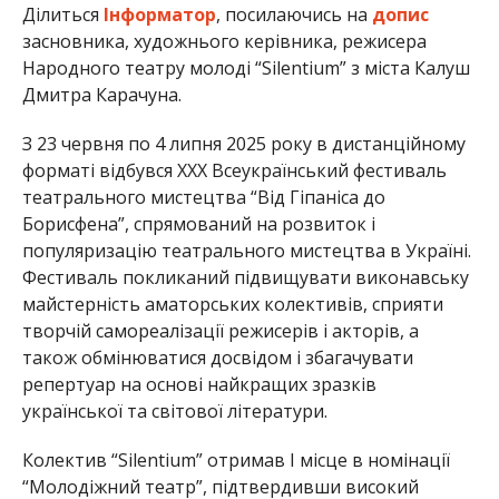
Ділиться
Інформатор
, посилаючись на
допис
засновника, художнього керівника, режисера
Народного театру молоді “Silentium” з міста Калуш
Дмитра Карачуна.
З 23 червня по 4 липня 2025 року в дистанційному
форматі відбувся ХХХ Всеукраїнський фестиваль
театрального мистецтва “Від Гіпаніса до
Борисфена”, спрямований на розвиток і
популяризацію театрального мистецтва в Україні.
Фестиваль покликаний підвищувати виконавську
майстерність аматорських колективів, сприяти
творчій самореалізації режисерів і акторів, а
також обмінюватися досвідом і збагачувати
репертуар на основі найкращих зразків
української та світової літератури.
Колектив “Silentium” отримав І місце в номінації
“Молодіжний театр”, підтвердивши високий