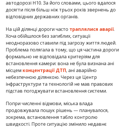
автодорозі Н10. За його словами, цього вдалося
досягти після більш ніж трьох років звернень до
відповідних державних органів.
На цій ділянці дороги часто
траплялися аварії
.
Хоча обійшлося без загиблих, ситуації
неодноразово ставили під загрозу життя людей.
Проблема полягала в тому, що ця частина дороги
формально не відповідала критеріям для
встановлення камери: вона не була визнана ані
місцем
концентрації ДТП
, ані аварійно
небезпечною ділянкою. Через це Центр
інфраструктури та технологій не мав правових
підстав погоджувати встановлення системи.
Попри численні відмови, міська влада
продовжувала пошук рішень — планувалося,
зокрема, встановлення табло контролю
швидкості. Проте ситуацію змінило недавнє