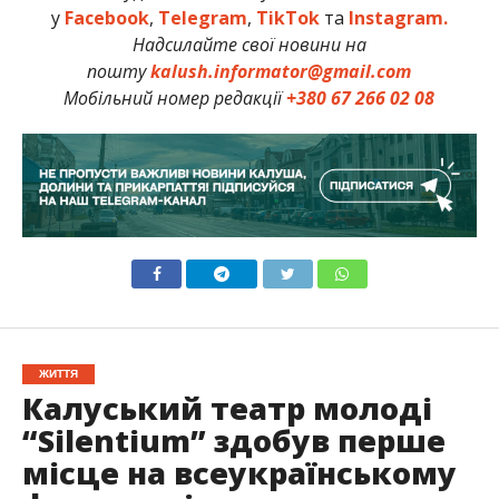
у
Facebook
,
Telegram
,
TikTok
та
Instagram.
Надсилайте свої новини на
пошту
kalush.informator@gmail.com
Мобільний номер редакції
+380 67 266 02 08
ЖИТТЯ
Калуський театр молоді
“Silentium” здобув перше
місце на всеукраїнському