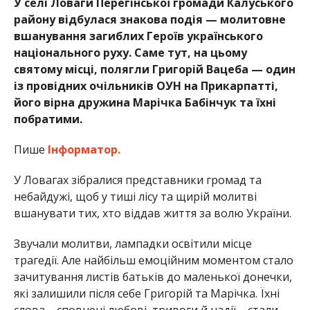
У селі Ловаги Перегінської громади Калуського
району відбулася знакова подія — молитовне
вшанування загиблих Героїв українського
національного руху. Саме тут, на цьому
святому місці, полягли Григорій Вацеба — один
із провідних очільників ОУН на Прикарпатті,
його вірна дружина Марічка Бабінчук та їхні
побратими.
Пише
Інформатор.
У Ловагах зібралися представники громад та
небайдужі, щоб у тиші лісу та щирій молитві
вшанувати тих, хто віддав життя за волю України.
Звучали молитви, лампадки освітили місце
трагедії. Але найбільш емоційним моментом стало
зачитування листів батьків до маленької донечки,
які залишили після себе Григорій та Марічка. Їхні
слова – сповнені любові, тривоги й надії – стали