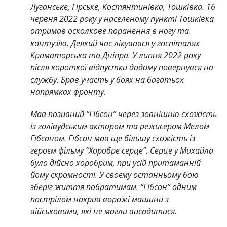
Луганське, Гірське, Костянтинівка, Тошківка. 16
червня 2022 року у населеному пункті Тошківка
отримав осколкове поранення в ногу та
контузію. Деякий час лікувався у госпіталях
Краматорська та Дніпра. У липня 2022 року
після короткої відпустки додому повернувся на
службу. Брав участь у боях на багатьох
напрямках фронту.
Мав позивний “Гібсон” через зовнішню схожість
із голівудським актором та режисером Мелом
Гібсоном. Гібсон мав ще більшу схожість із
героєм фільму “Хоробре серце”. Серце у Михайла
було дійсно хоробрим, при усій притаманній
йому скромності. У своєму останньому бою
зберіг життя побратимам. “Гібсон” одним
пострілом накрив ворожі машини з
військовими, які не могли висадитися.