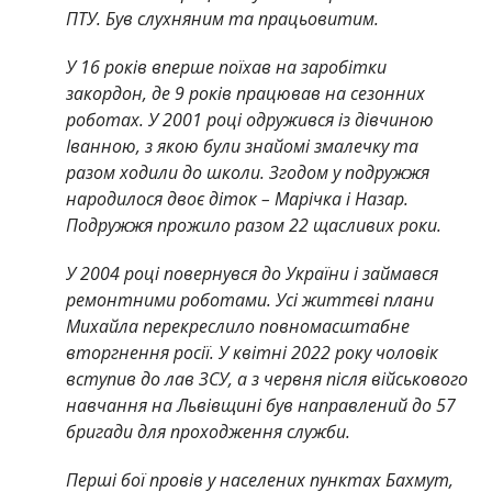
ПТУ. Був слухняним та працьовитим.
У 16 років вперше поїхав на заробітки
закордон, де 9 років працював на сезонних
роботах. У 2001 році одружився із дівчиною
Іванною, з якою були знайомі змалечку та
разом ходили до школи. Згодом у подружжя
народилося двоє діток – Марічка і Назар.
Подружжя прожило разом 22 щасливих роки.
У 2004 році повернувся до України і займався
ремонтними роботами. Усі життєві плани
Михайла перекреслило повномасштабне
вторгнення росії. У квітні 2022 року чоловік
вступив до лав ЗСУ, а з червня після військового
навчання на Львівщині був направлений до 57
бригади для проходження служби.
Перші бої провів у населених пунктах Бахмут,