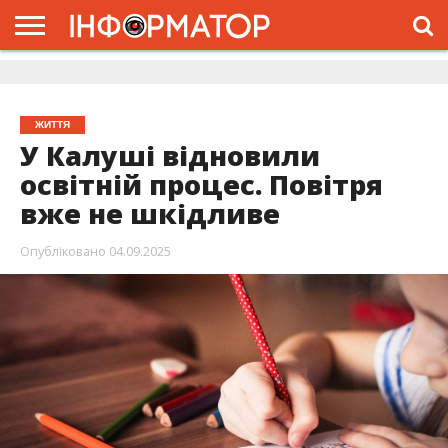
ГОЛОВНА
ЖИТТЯ
ВЛАДА
ГРОШІ
ТРЕШ
ДОЛИНА
РОЗСЛІДУВАННЯ
РЕКЛАМА
ПРО
ПРО
ІНТЕРВ’Ю
ВІДЕО
НАС
ПРОЄКТ
ЖИТТЯ
У Калуші відновили
освітній процес. Повітря
вже не шкідливе
Опубліковано
04.09.2025