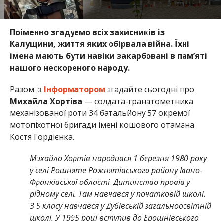
Поіменно згадуємо всіх захисників із
Калущини, життя яких обірвала війна. Їхні
імена мають бути навіки закарбовані в пам’яті
нашого нескореного народу.
Разом із
Інформатором
згадайте сьогодні про
Михайла Хортіва
— солдата-гранатометника
механізованої роти 34 батальйону 57 окремої
мотопіхотної бригади імені кошового отамана
Костя Гордієнка.
Михайло Хортів народився 1 березня 1980 року
у селі Рошняте Рожнятівського району Івано-
Франківської області. Дитинство провів у
рідному селі. Там навчався у початковій школі.
З 5 класу навчався у Дубівській загальноосвітній
школі. У 1995 році вступив до Брошнівського