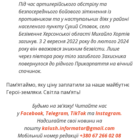
Під час артилерійського обстрілу та
безпосереднього бойового зіткнення із
противником та у наступальних діях у районі
населеного пункту Сухий Ставок, село
Безіменне Херсонської області Михайло Хортів
загинув. З 2 вересня 2022 року до лютого 2024
року він вважався зникним безвісти. Лише
через півтора року тіло загиблого Захисника
повернулося до рідного Прикарпаття на вічний
спочинок.
Памʼятаймо, яку ціну заплатили за наше майбутнє
Герої-земляки. Світла пам’ять!
Будьмо на зв’язку! Читайте нас
у
Facebook
,
Telegram
,
TikTok
та
Instagram.
Надсилайте свої новини на
пошту
kalush.informator@gmail.com
Мобільний номер редакції
+380 67 266 02 08