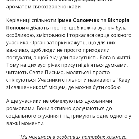
ароматом свіжозвареної кави.
Керівниці спільноти
Ірина Соломчак
та
Вікторія
Попович
дбають про те, щоб кожна зустріч була
особливою, змістовною і торкалася серця кожного
учасника. Організаторки кажуть, що для них
важливо, щоб люди не просто приходили
послухати, а щоб відчули присутність Бога в житті.
Тому на цих зустрічах присутні діляться думками,
читають Святе Письмо, моляться і просто
спілкуються. Учасники спільноти називають “Каву
зі священником” місцем, де можна бути собою.
А ще учасники не обмежуються духовними
розмовами. Вони активно долучаються до
соціального служіння і підтримують одне одного у
важкі моменти.
“
Ми молимося в особливих потребах кожного,