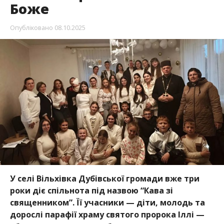
Боже
Опубліковано
08.10.2025
У селі Вільхівка Дубівської громади вже три
роки діє спільнота під назвою “Кава зі
священником”. Її учасники — діти, молодь та
дорослі парафії храму святого пророка Іллі —