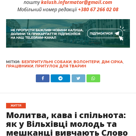
пошту
kalush.informator@gmail.com
Мобільний номер редакції
+380 67 266 02 08
МІТКИ:
БЕЗПРИТУЛЬНІ СОБАКИ
,
ВОЛОНТЕРИ
,
ДІМ СІРКА
,
ПРАЦІВНИКИ
,
ПРИТУЛОК ДЛЯ ТВАРИН
ЖИТТЯ
Молитва, кава і спільнота:
як у Вільхівці молодь та
мешканці вивчають Слово