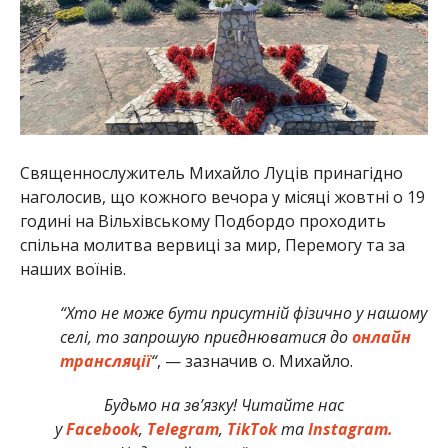
Священнослужитель Михайло Луців принагідно
наголосив, що кожного вечора у місяці жовтні о 19
годині на Вільхівському Подбордо проходить
спільна молитва вервиці за мир, Перемогу та за
наших воїнів.
“Хто не може бути присутній фізично у нашому
селі, то запрошую приєднюватися до
онлайн
трансляції
“
, — зазначив о. Михайло.
Будьмо на зв’язку! Читайте нас
у
Facebook
,
Telegram
,
TikTok
та
Instagram.