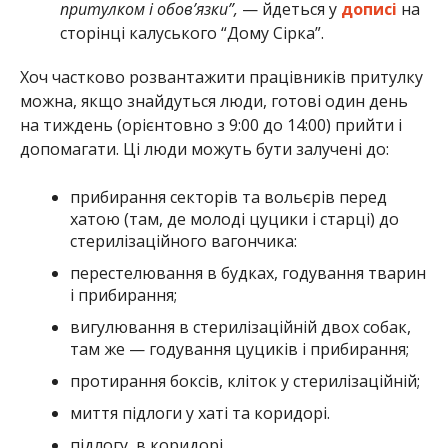
притулком і обов’язки”,
— йдеться у
дописі
на
сторінці калуського “Дому Сірка”.
Хоч частково розвантажити працівників притулку
можна, якщо знайдуться люди, готові один день
на тиждень (орієнтовно з 9:00 до 14:00) прийти і
допомагати. Ці люди можуть бути залучені до:
прибирання секторів та вольєрів перед
хатою (там, де молоді цуцики і старці) до
стерилізаційного вагончика:
перестелювання в будках, годування тварин
і прибирання;
вигулювання в стерилізаційній двох собак,
там же — годування цуциків і прибирання;
протирання боксів, кліток у стерилізаційній;
миття підлоги у хаті та коридорі.
підлогу, в коридорі.