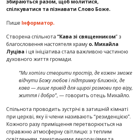
збираються разом, щоб молитися,
спілкуватися та пізнавати Слово Боже.
Пише
Інформатор.
Створена спільнота
“Кава зі священником
” з
благословення настоятеля храму
о. Михайла
Луціва
і ця ініціатива стала важливою частиною
духовного життя громади.
“Ми хотіли створити простір, де кожен зможе
відчути Божу любов і підтримку ближніх, де
кава — лише привід для щирої розмови про віру,
життя і добро”
, — говорить отець Михайло.
Спільнота проводить зустрічі в затишній кімнаті
при церкві, яку її члени називають “резиденцією”.
Кожного разу приміщення перетворюється на
справжню атмосферну світлицю: з теплим
освітленням, тематичними декораціями та