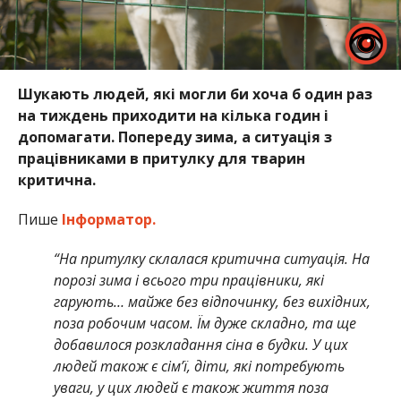
Шукають людей, які могли би хоча б один раз
на тиждень приходити на кілька годин і
допомагати. Попереду зима, а ситуація з
працівниками в притулку для тварин
критична.
Пише
Інформатор.
“На притулку склалася критична ситуація. На
порозі зима і всього три працівники, які
гарують… майже без відпочинку, без вихідних,
поза робочим часом. Їм дуже складно, та ще
добавилося розкладання сіна в будки. У цих
людей також є сім’ї, діти, які потребують
уваги, у цих людей є також життя поза