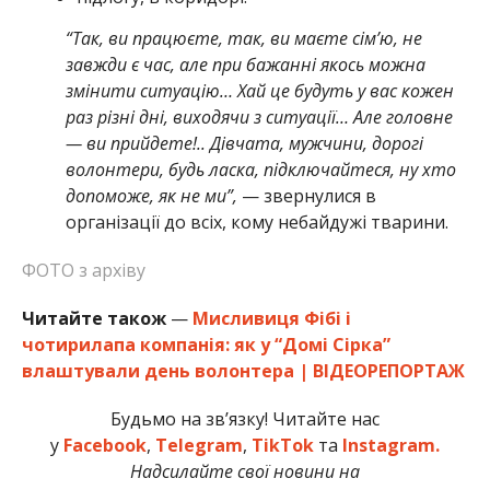
“Так, ви працюєте, так, ви маєте сім’ю, не
завжди є час, але при бажанні якось можна
змінити ситуацію… Хай це будуть у вас кожен
раз різні дні, виходячи з ситуації… Але головне
— ви прийдете!.. Дівчата, мужчини, дорогі
волонтери, будь ласка, підключайтеся, ну хто
допоможе, як не ми”,
— звернулися в
організації до всіх, кому небайдужі тварини.
ФОТО з архіву
Читайте також
—
Мисливиця Фібі і
чотирилапа компанія: як у “Домі Сірка”
влаштували день волонтера | ВІДЕОРЕПОРТАЖ
Будьмо на зв’язку! Читайте нас
у
Facebook
,
Telegram
,
TikTok
та
Instagram.
Надсилайте свої новини на