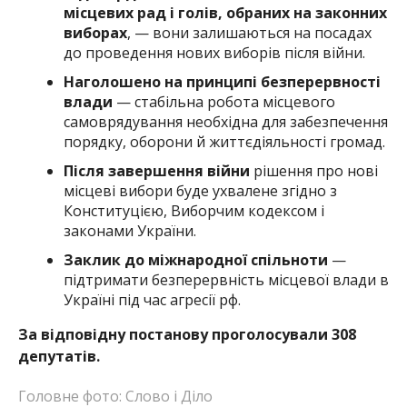
місцевих рад і голів, обраних на законних
виборах
, — вони залишаються на посадах
до проведення нових виборів після війни.
Наголошено на принципі безперервності
влади
— стабільна робота місцевого
самоврядування необхідна для забезпечення
порядку, оборони й життєдіяльності громад.
Після завершення війни
рішення про нові
місцеві вибори буде ухвалене згідно з
Конституцією, Виборчим кодексом і
законами України.
Заклик до міжнародної спільноти
—
підтримати безперервність місцевої влади в
Україні під час агресії рф.
За відповідну постанову проголосували 308
депутатів.
Головне фото: Слово і Діло