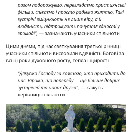
разом подорожуємо, переглядаємо християнські
фільми, співаємо і просто радіємо життю, Такі
зустрічі зміцнюють не лише віру, а й
людяність, підтримують почуття єдності у
громаді”,
— зазначають учасники спільноти.
Цими днями, під час святкування третьої річниці
учасники спільноти висловили вдячність Богові за
всі ці роки духовного росту, тепла і щирості.
“Дякуємо Господу за кожного, хто приходить до
нас. Віримо, що попереду — ще більше добрих
зустрічей та нових друзів”,
— кажуть
керівниці спільноти.