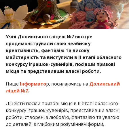
Учні Долинського ліцею №7 вкотре
продемонстрували свою неабияку
креативність, фантазію та високу
майстерність та виступили в ІІ етапі обласного
конкурсу іграшок-сувенірів, посівши призові
місця та представивши власні роботи.
Пише
Інформато
р, посилаючись на
Долинський
ліцей №7.
Ліцеїсти посіли призові місця в ІІ етапі обласного
конкурсу іграшок-сувенірів, представивши власні
роботи, створені з любов’ю, фантазією та увагою
до деталей, з глибоким розумінням форми,