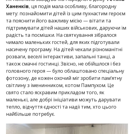
Ханенків
, ця подія мала особливу, благородну
мету: познайомити дітей із цим пухнастим героєм
та пояснити його важливу місію — вітати та
підтримувати дітей наших військових, даруючи їм
радість та посмішки. На святкування зібралося
чимало маленьких гостей, для яких підготували
насичену програму. На дітей чекали різноманітні
розваги, веселі інтерактиви, запальні танці, а
також смачні гостинці. Звісно, не обійшлося і без
головного героя — було облаштовано спеціальну
фотозону, де кожен охочий міг зробити пам’ятну
світлину з іменинником, котом Пампухом. Це
свято стало яскравим прикладом того, як
маленькі, але добрі ініціативи можуть дарувати
тепло, відчуття єдності та надії тим, хто цього
найбільше потребує.