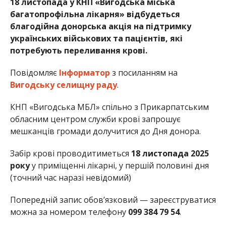
18 листопада у КНП «Вигодська міська
багатопрофільна лікарня» відбудеться
благодійна донорська акція на підтримку
українських військових та пацієнтів, які
потребують переливання крові.
Повідомляє
Інформатор
з посиланням на
Вигодську селищну раду
.
КНП «Вигодська МБЛ» спільно з Прикарпатським
обласним центром служби крові запрошує
мешканців громади долучитися до Дня донора.
Забір крові проводитиметься
18 листопада 2025
року
у приміщенні лікарні, у першій половині дня
(точний час наразі невідомий)
Попередній запис обов’язковий — зареєструватися
можна за номером телефону
099 384 79 54
.