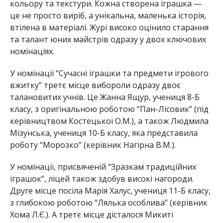
кольору та текстури. Кожна створена іграшка —
це не просто виріб, а унікальна, маленька історія,
втілена в матеріалі. Журі високо оцінило старання
та талант юних майстрів одразу у двох ключових
номінаціях.
У номінації “Сучасні іграшки та предмети ігрового
вжитку” третє місце вибороли одразу двоє
талановитих учнів. Це Жанна Ящур, учениця 8-Б
класу, з оригінальною роботою “Пан-Лісовик” (під
керівництвом Костецької О.М.), а також Людмила
Мізунська, учениця 10-Б класу, яка представила
роботу “Морозко” (керівник Нагірна В.М.).
У номінації, присвяченій “Зразкам традиційних
іграшок”, ліцей також здобув високі нагороди.
Друге місце посіла Марія Халус, учениця 11-Б класу,
з глибокою роботою “Лялька особлива” (керівник
Хома Л.Є.). А третє місце дісталося Микиті