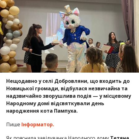
Нещодавно у селі Добровляни, що входить до
Новицької громади, відбулася незвичайна та
надзвичайно зворушлива подія — у місцевому
Народному домі відсвяткували день
народження кота Пампуха.
Пише
Інформатор.
Як пояснила завідувачка Народного дому
Тетяна