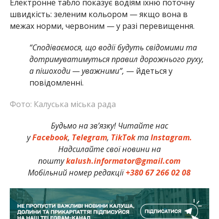
Електронне табло показує водіям їхню поточну
швидкість: зеленим кольором — якщо вона в
межах норми, червоним — у разі перевищення.
“Сподіваємося, що водії будуть свідомими та
дотримуватимуться правил дорожнього руху,
а пішоходи — уважними”,
— йдеться у
повідомленні.
Фото: Калуська міська рада
Будьмо на зв’язку! Читайте нас
у
Facebook
,
Telegram
,
TikTok
та
Instagram.
Надсилайте свої новини на
пошту
kalush.informator@gmail.com
Мобільний номер редакції
+380 67 266 02 08