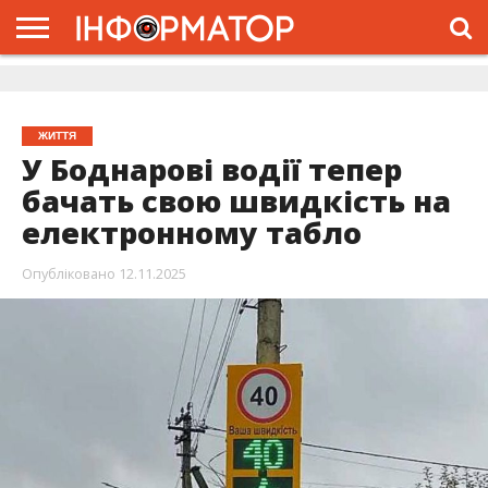
ГОЛОВНА
ЖИТТЯ
ВЛАДА
ГРОШІ
ТРЕШ
ДОЛИНА
РОЗСЛІДУВАННЯ
РЕКЛАМА
ПРО
ПРО
ІНТЕРВ’Ю
ВІДЕО
НАС
ПРОЄКТ
ЖИТТЯ
У Боднарові водії тепер
бачать свою швидкість на
електронному табло
Опубліковано
12.11.2025