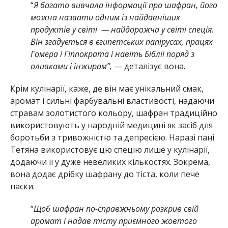
“
Я багато вивчала інформації про шафран, його
можна назвати одним із найдавніших
продуктів у світі — найдорожча у світі спеція.
Він згадується в єгипетських папірусах, працях
Гомера і Гіппократа і навіть Біблії поряд з
оливками і інжиром”,
— деталізує вона.
Крім кулінарії, каже, де він має унікальний смак,
аромат і сильні фарбувальні властивості, надаючи
стравам золотистого кольору, шафран традиційно
використовують у народній медицині як засіб для
боротьби з тривожністю та депресією. Наразі пані
Тетяна використовує цю спецію лише у кулінарії,
додаючи її у дуже невеликих кількостях. Зокрема,
вона додає дрібку шафрану до тіста, коли пече
паски.
“
Щоб шафран по-справжньому розкрив свій
аромат і надав тісту приємного жовтого