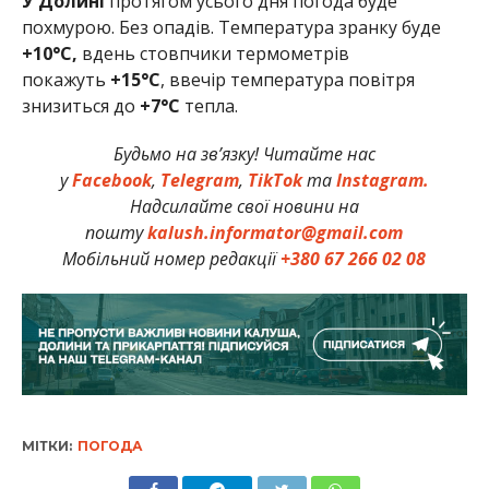
У Долині
протягом усього дня погода буде
похмурою. Без опадів. Температура зранку буде
+10
°C,
вдень стовпчики термометрів
покажуть
+15°C
, ввечір температура повітря
знизиться до
+7°C
тепла.
Будьмо на зв’язку! Читайте нас
у
Facebook
,
Telegram
,
TikTok
та
Instagram.
Надсилайте свої новини на
пошту
kalush.informator@gmail.com
Мобільний номер редакції
+380 67 266 02 08
МІТКИ:
ПОГОДА