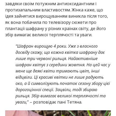
завдяки своїм потужним антиоксидантним і
протизапальним властивостям. Жінка каже, що
ідея зайнятися вирощуванням виникла після того,
як вона побачила по телевізору сюжети про
плантації шафрану у різних країнах світу, де його
збір вимагає великої терплячості та уваги.
“Шафран вирощую 4 роки. Уже з власного
досвіду скажу, що кожна квітка шафрану дає
лише три червоні рильця. Найактивніше
шафран квітує з середини жовтня. На цей час у
мене ще деякі квіти тримають цвіт, інші
відцвіли. Ці красиві квітки не лише радують
око, а й символізують початок сезону збору цієї
дорогоцінної спеції. Зацвіли, тоді збираю
рильця. Збір вимагає великої терплячості та
уваги,
” – розповідає пані Тетяна.