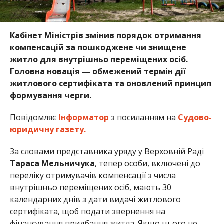
Кабінет Міністрів змінив порядок отримання
компенсацій за пошкоджене чи знищене
житло для внутрішньо переміщених осіб.
Головна новація — обмежений термін дії
житлового сертифіката та оновлений принцип
формування черги.
Повідомляє
Інформатор
з посиланням на
Судово-
юридичну газету.
За словами представника уряду у Верховній Раді
Тараса Мельничука
, тепер особи, включені до
переліку отримувачів компенсації з числа
внутрішньо переміщених осіб, мають 30
календарних днів з дати видачі житлового
сертифіката, щоб подати звернення на
фінансування придбання житла. Якщо цього не