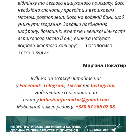
відтінку та легкого вишуканого присмаку, його
необхідно спочатку прогріти з вершковим
маслом, розтопивши його на водяній бані, щоб
уникнути згоряння. Завдяки поєднанню
шафрану, домашніх жовтків і великої кількості
вершкового масла й олії, випічка набуває
яскраво-жовтого кольору”
, — наголосила
Тетяна Худик.
Мар’яна Локатир
Будьмо на зв’язку! Читайте нас
у
Facebook
,
Telegram
,
TikTok
та
Instagram.
Надсилайте свої новини на
пошту
kalush.informator@gmail.com
Мобільний номер редакції
+380 67 266 02 08