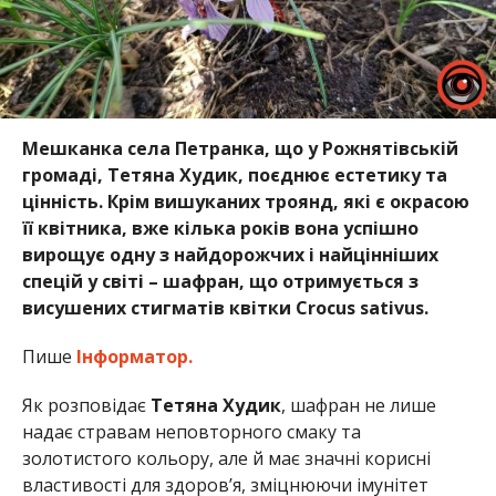
Мешканка села Петранка, що у Рожнятівській
громаді, Тетяна Худик, поєднює естетику та
цінність. Крім вишуканих троянд, які є окрасою
її квітника, вже кілька років вона успішно
вирощує одну з найдорожчих і найцінніших
спецій у світі – шафран, що отримується з
висушених стигматів квітки Crocus sativus.
Пише
Інформатор.
Як розповідає
Тетяна Худик
, шафран не лише
надає стравам неповторного смаку та
золотистого кольору, але й має значні корисні
властивості для здоров’я, зміцнюючи імунітет