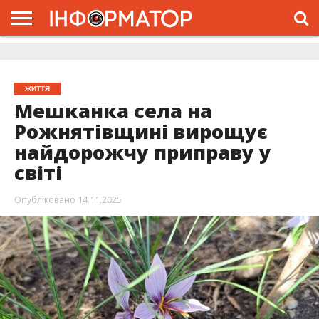
ГОЛОВНА
ЖИТТЯ
ВЛАДА
ГРОШІ
ТРЕШ
ДОЛИНА
РОЗСЛІДУВАННЯ
РЕКЛАМА
ПРО
ПРО
ІНТЕРВ’Ю
ВІДЕО
НАС
ПРОЄКТ
ЖИТТЯ
Мешканка села на
Рожнятівщині вирощує
найдорожчу приправу у
світі
Опубліковано
14.11.2025