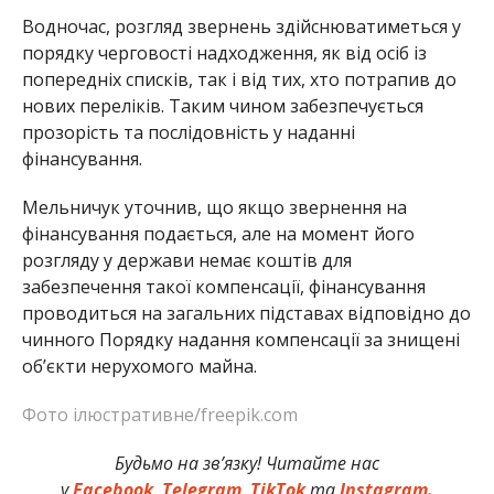
Водночас, розгляд звернень здійснюватиметься у
порядку черговості надходження, як від осіб із
попередніх списків, так і від тих, хто потрапив до
нових переліків. Таким чином забезпечується
прозорість та послідовність у наданні
фінансування.
Мельничук уточнив, що якщо звернення на
фінансування подається, але на момент його
розгляду у держави немає коштів для
забезпечення такої компенсації, фінансування
проводиться на загальних підставах відповідно до
чинного Порядку надання компенсації за знищені
об’єкти нерухомого майна.
Фото ілюстративне/freepik.com
Будьмо на зв’язку! Читайте нас
у
Facebook
,
Telegram
,
TikTok
та
Instagram.