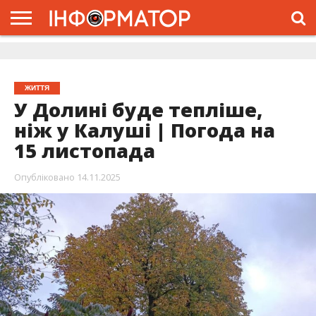
ГОЛОВНА
ЖИТТЯ
ВЛАДА
ГРОШІ
ТРЕШ
ДОЛИНА
РОЗСЛІДУВАННЯ
РЕКЛАМА
ПРО
ПРО
ІНТЕРВ’Ю
ВІДЕО
НАС
ПРОЄКТ
ЖИТТЯ
У Долині буде тепліше,
ніж у Калуші | Погода на
15 листопада
Опубліковано
14.11.2025