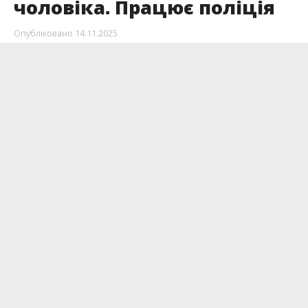
чоловіка. Працює поліція
Опубліковано
14.11.2025
Поліція встановлює обставини смерті чоловіка.
Померлим виявився 39-річний мешканець
Калуського району.
Пише
поліція Івано-Франківської області, передає