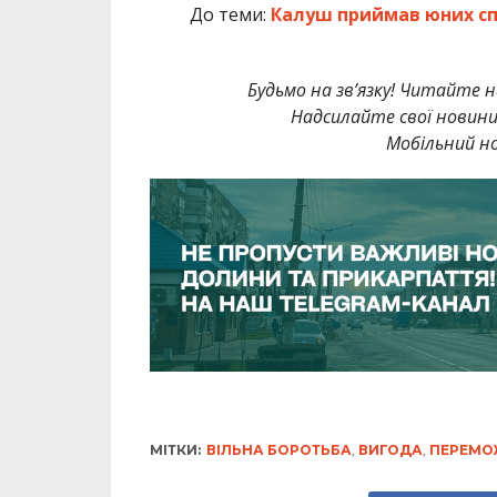
До теми:
Калуш приймав юних спо
Будьмо на зв’язку! Читайте н
Надсилайте свої новин
Мобільний но
МІТКИ:
ВІЛЬНА БОРОТЬБА
,
ВИГОДА
,
ПЕРЕМО