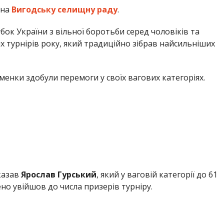
 на
Вигодську селищну раду
.
убок України з вільної боротьби серед чоловіків та
 турнірів року, який традиційно зібрав найсильніших
менки здобули перемоги у своїх вагових категоріях.
казав
Ярослав Гурський
, який у ваговій категорії до 61
о увійшов до числа призерів турніру.