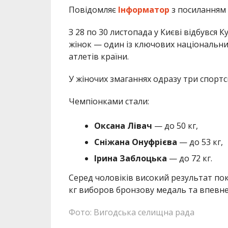
Повідомляє
Інформатор
з посиланням
З 28 по 30 листопада у Києві відбувся К
жінок — один із ключових національних
атлетів країни.
У жіночих змаганнях одразу три спортс
Чемпіонками стали:
Оксана Лівач
— до 50 кг,
Сніжана Онуфрієва
— до 53 кг,
Ірина Заблоцька
— до 72 кг.
Серед чоловіків високий результат по
кг виборов бронзову медаль та впевнен
Фото: Вигодська селищна рада