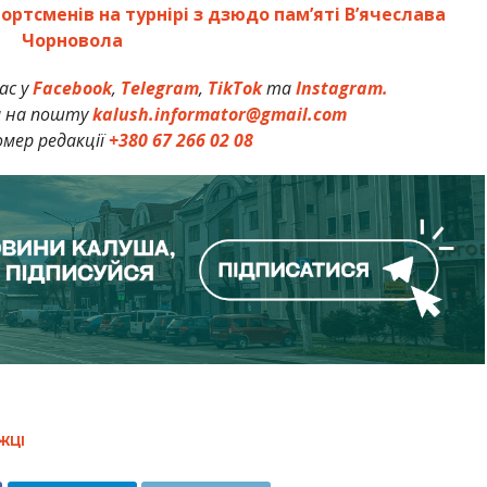
ртсменів на турнірі з дзюдо пам’яті В’ячеслава
Чорновола
ас у
Facebook
,
Telegram
,
TikTok
та
Instagram.
и на пошту
kalush.informator@gmail.com
мер редакції
+380 67 266 02 08
ЖЦІ