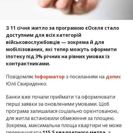
З 11 січня житло за програмою єОселя стало
доступним для всіх категорій
військовослужбовців — зокрема й для
мобілізованих, які тепер можуть оформити
іпотеку під 3% річних на рівних умовах із
контрактниками.
Повідомляє
Інформатор
з посиланням на
допис
Юлії Свириденко.
Банки вже почали приймати та оформлювати
перші заявки за оновленими умовами. Щоб
програма залишалася соціально орієнтованою,
для житла встановили обмеження за площею.
Зокрема, максимальна площа квартири не може
перевищувати
115,5 квадратного метра
, а