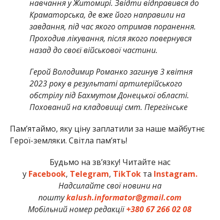
навчання у Житомирі. Звідти відправився до
Краматорська, де вже його направили на
завдання, під час якого отримав поранення.
Проходив лікування, після якого повернувся
назад до своєї військової частини.
Герой Володимир Романко загинув 3 квітня
2023 року в результаті артилерійського
обстрілу під Бахмутом Донецької області.
Похований на кладовищі смт. Перегінське
Памʼятаймо, яку ціну заплатили за наше майбутнє
Герої-земляки. Світла пам’ять!
Будьмо на зв’язку! Читайте нас
у
Facebook
,
Telegram
,
TikTok
та
Instagram.
Надсилайте свої новини на
пошту
kalush.informator@gmail.com
Мобільний номер редакції
+380 67 266 02 08