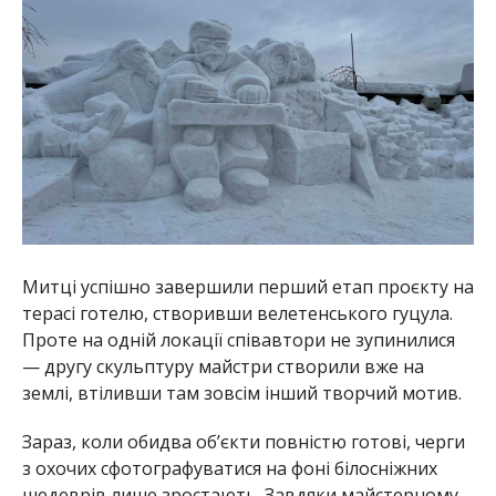
Митці успішно завершили перший етап проєкту на
терасі готелю, створивши велетенського гуцула.
Проте на одній локації співавтори не зупинилися
— другу скульптуру майстри створили вже на
землі, втіливши там зовсім інший творчий мотив.
Зараз, коли обидва об’єкти повністю готові, черги
з охочих сфотографуватися на фоні білосніжних
шедеврів лише зростають. Завдяки майстерному