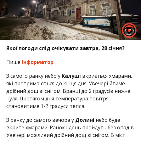
Якої погоди слід очікувати завтра, 28 січня?
Пише
Інформатор
.
З самого ранку небо у
Калуші
вкриється хмарами,
які протримаються до кінця дня. Увечері йтиме
дрібний дощ зі снігом. Вранці до 2 градусів нижче
нуля. Протягом дня температура повітря
становитиме 1-2 градуси тепла.
З ранку до самого вечора у
Долині
небо буде
вкрите хмарами. Ранок і день пройдуть без опадів.
Увечері можливий дрібний дощ зі снігом. В місті