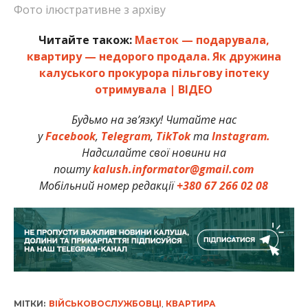
Фото ілюстративне з архіву
Читайте також:
Маєток — подарувала,
квартиру — недорого продала. Як дружина
калуського прокурора пільгову іпотеку
отримувала | ВІДЕО
Будьмо на зв’язку! Читайте нас
у
Facebook
,
Telegram
,
TikTok
та
Instagram.
Надсилайте свої новини на
пошту
kalush.informator@gmail.com
Мобільний номер редакції
+380 67 266 02 08
МІТКИ:
ВІЙСЬКОВОСЛУЖБОВЦІ
,
КВАРТИРА