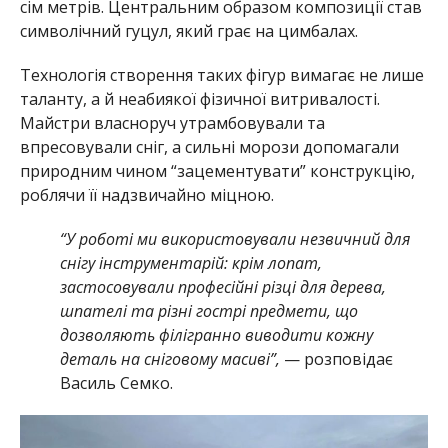
сім метрів. Центральним образом композиції став
символічний гуцул, який грає на цимбалах.
Технологія створення таких фігур вимагає не лише
таланту, а й неабиякої фізичної витривалості.
Майстри власноруч утрамбовували та
впресовували сніг, а сильні морози допомагали
природним чином “зацементувати” конструкцію,
роблячи її надзвичайно міцною.
“У роботі ми використовували незвичний для
снігу інструментарій: крім лопат,
застосовували професійні різці для дерева,
шпателі та різні гострі предмети, що
дозволяють філігранно виводити кожну
деталь на сніговому масиві”,
— розповідає
Василь Семко.