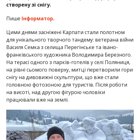
створену зі снігу.
Пише
Інформатор.
Цими днями засніжені Карпати стали полотном
для унікального творчого тандему: ветерана війни
Василя Семка з селища Перегінське та івано-
франківського художника Володимира Березного.
На терасі одного з парків-готелів у селі Поляниця,
на рівні сьомого поверху, митці перетворили гори
снігу на дивовижні скульптури, що вже стали
головною фотозоною для туристів. Після роботи
на висоті, над другою фігурою чоловіки
працювали вже на землі.