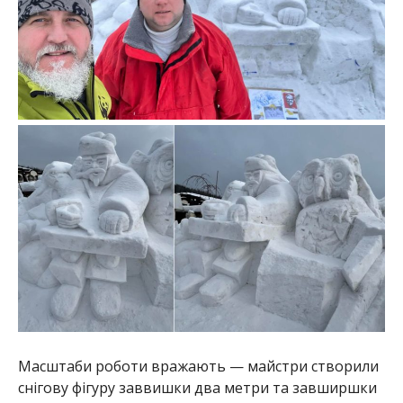
Масштаби роботи вражають — майстри створили
снігову фігуру заввишки два метри та завширшки