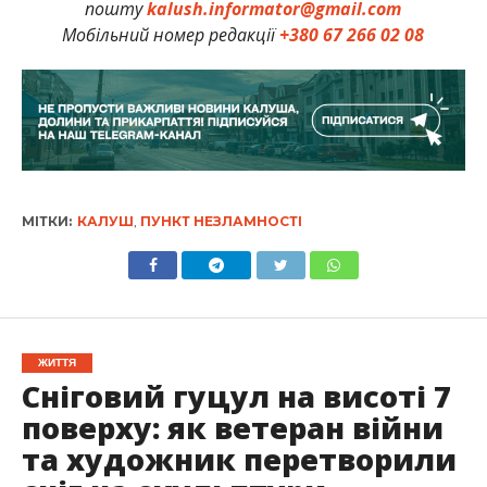
пошту
kalush.informator@gmail.com
Мобільний номер редакції
+380 67 266 02 08
МІТКИ:
КАЛУШ
,
ПУНКТ НЕЗЛАМНОСТІ
ЖИТТЯ
Сніговий гуцул на висоті 7
поверху: як ветеран війни
та художник перетворили