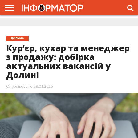
ГОЛОВНА
ЖИТТЯ
ВЛАДА
ГРОШІ
ТРЕШ
ДОЛИНА
РОЗСЛІДУВАННЯ
РЕКЛАМА
ПРО
ПРО
ІНТЕРВ’Ю
ВІДЕО
НАС
ПРОЄКТ
ДОЛИНА
Кур’єр, кухар та менеджер
з продажу: добірка
актуальних вакансій у
Долині
Опубліковано
28.01.2026