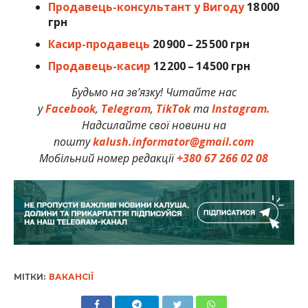
Продавець-консультант у Вигоду
18 000
грн
Касир-продавець
20 900 – 25 500 грн
Продавець-касир
12 200 – 14 500 грн
Будьмо на зв’язку! Читайте нас
у
Facebook
,
Telegram
,
TikTok
та
Instagram.
Надсилайте свої новини на
пошту
kalush.informator@gmail.com
Мобільний номер редакції
+380 67 266 02 08
МІТКИ:
ВАКАНСІЇ