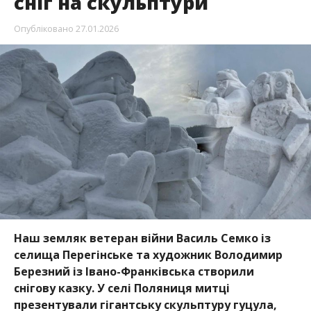
сніг на скульптури
Опубліковано
27.01.2026
Наш земляк ветеран війни Василь Семко із
селища Перегінське та художник Володимир
Березний із Івано-Франківська створили
снігову казку. У селі Поляниця митці
презентували гігантську скульптуру гуцула,