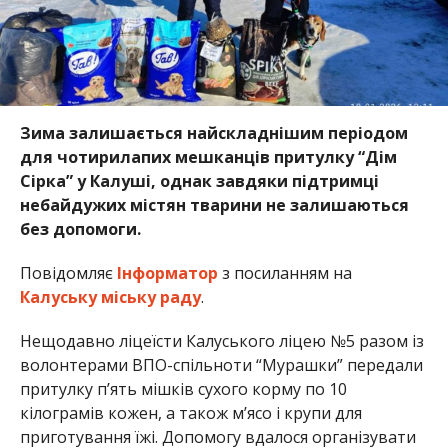
Зима залишається найскладнішим періодом
для чотирилапих мешканців притулку “Дім
Сірка” у Калуші, однак завдяки підтримці
небайдужих містян тварини не залишаються
без допомоги.
Повідомляє
Інформатор
з посиланням на
Калуську міську раду
.
Нещодавно ліцеїсти Калуського ліцею №5 разом із
волонтерами ВПО-спільноти “Мурашки” передали
притулку п’ять мішків сухого корму по 10
кілограмів кожен, а також м’ясо і крупи для
приготування їжі. Допомогу вдалося організувати