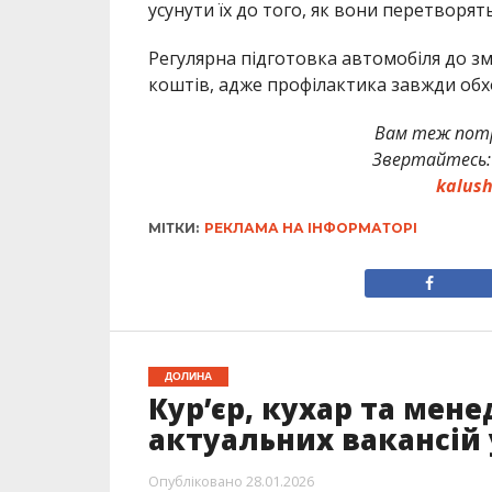
усунути їх до того, як вони перетворят
Регулярна підготовка автомобіля до зм
коштів, адже профілактика завжди обх
Вам теж потр
Звертайтесь
kalus
МІТКИ:
РЕКЛАМА НА ІНФОРМАТОРІ
ДОЛИНА
Кур’єр, кухар та мен
актуальних вакансій 
Опубліковано
28.01.2026