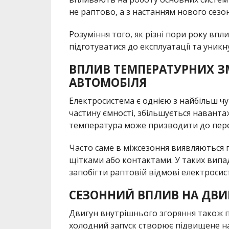
не раптово, а з настанням нового сезон
Розуміння того, як різні пори року вп
підготуватися до експлуатації та уник
ВПЛИВ ТЕМПЕРАТУРНИХ З
АВТОМОБІЛЯ
Електросистема є однією з найбільш чу
частину ємності, збільшується навантаж
температура може призводити до пере
Часто саме в міжсезоння виявляються
щітками або контактами. У таких випа
запобігти раптовій відмові електросис
СЕЗОННИЙ ВПЛИВ НА ДВИ
Двигун внутрішнього згоряння також п
холодний запуск створює підвищене н