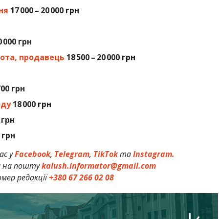
ня
17 000 – 20 000 грн
0 000 грн
лота, продавець
18 500 – 20 000 грн
700 грн
оду
18 000 грн
 грн
0 грн
ас у
Facebook
,
Telegram
,
TikTok
та
Instagram.
и на пошту
kalush.informator@gmail.com
мер редакції
+380 67 266 02 08