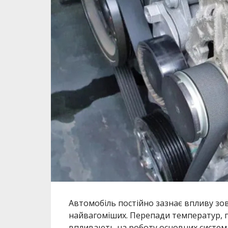
Автомобіль постійно зазнає впливу зовн
найвагоміших. Перепади температур, п
впливають на роботу основних систем