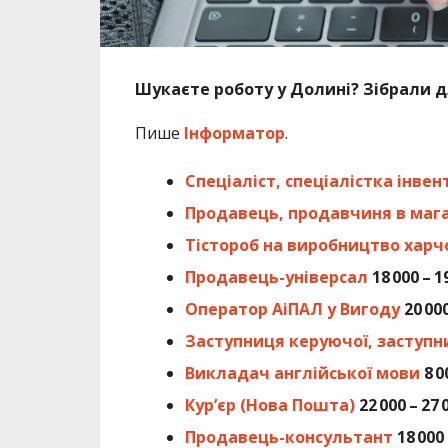
Шукаєте роботу у Долині? Зібрали д
Пише
Інформатор
.
Спеціаліст, спеціалістка інвен
Продавець, продавчиня в маг
Тістороб на виробництво харчо
Продавець-універсал
18 000 – 1
Оператор АіПАЛ у Вигоду
20 00
Заступниця керуючої, заступн
Викладач англійської мови
8 0
Кур’єр (Нова Пошта)
22 000 – 27 
Продавець-консультант
18 000 