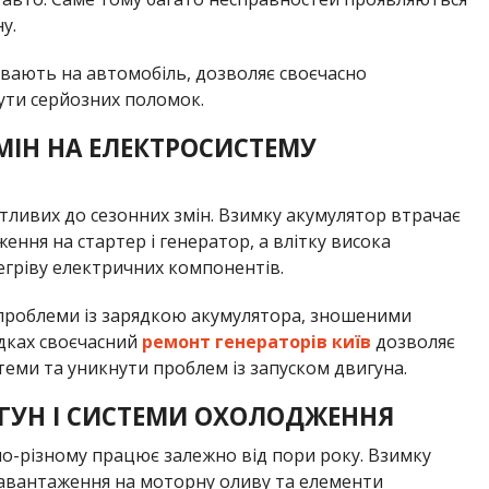
у.
ливають на автомобіль, дозволяє своєчасно
нути серйозних поломок.
МІН НА ЕЛЕКТРОСИСТЕМУ
тливих до сезонних змін. Взимку акумулятор втрачає
ення на стартер і генератор, а влітку висока
гріву електричних компонентів.
 проблеми із зарядкою акумулятора, зношеними
дках своєчасний
ремонт генераторів київ
дозволяє
теми та уникнути проблем із запуском двигуна.
ГУН І СИСТЕМИ ОХОЛОДЖЕННЯ
о-різному працює залежно від пори року. Взимку
авантаження на моторну оливу та елементи