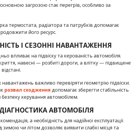
 основною загрозою стає перегрів, особливо за
ірка термостата, радіатора та патрубків допомагає
продовжити його ресурс.
НІСТЬ І СЕЗОННІ НАВАНТАЖЕННЯ
дньо впливає на підвіску та керованість автомобіля.
криття, навесні — розбиті дороги, а влітку — підвищене
відстані.
х навантажень важливо перевіряти геометрію підвіски.
як
розвал сходження
допомагає зберегти стабільність
 безпеку керування автомобілем.
ДІАГНОСТИКА АВТОМОБІЛЯ
омендація, а необхідність для надійної експлуатації
 зимою чи літом дозволяє виявити слабкі місця та