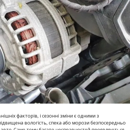
ішніх факторів, і сезонні зміни є одними з
ідвищена вологість, спека або морози безпосередньо
 авто. Саме тому багато несправностей проявляються