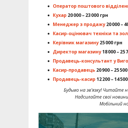
Оператор поштового відділен
Кухар
20 000 – 23 000 грн
Менеджер з продажу
20 000 – 4
Касир-оцінювач техніки та зо
Керівник магазину
25 000 грн
Директор магазину
18 000 – 25 
Продавець-консультант у Виг
Касир-продавець
20 900 – 25 500
Продавець-касир
12 200 – 14 50
Будьмо на зв’язку! Читайте н
Надсилайте свої новин
Мобільний но