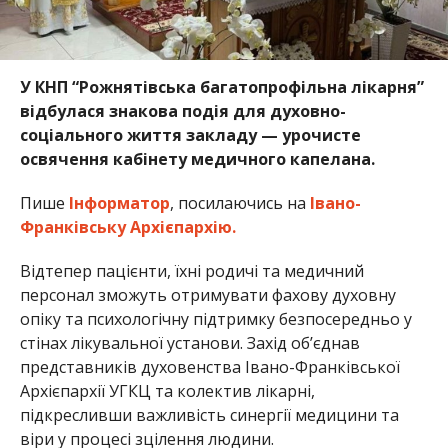
У КНП “Рожнятівська багатопрофільна лікарня”
відбулася знакова подія для духовно-
соціального життя закладу — урочисте
освячення кабінету медичного капелана.
Пише
Інформатор
, посилаючись на
Івано-
Франківську Архієпархію.
Відтепер пацієнти, їхні родичі та медичний
персонал зможуть отримувати фахову духовну
опіку та психологічну підтримку безпосередньо у
стінах лікувальної установи. Захід об’єднав
представників духовенства Івано-Франківської
Архієпархії УГКЦ та колектив лікарні,
підкресливши важливість синергії медицини та
віри у процесі зцілення людини.