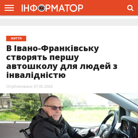
ГОЛОВНА
ЖИТТЯ
ВЛАДА
ГРОШІ
ТРЕШ
ДОЛИНА
РОЗСЛІДУВАННЯ
РЕКЛАМА
ПРО
ПРО
ІНТЕРВ’Ю
ВІДЕО
НАС
ПРОЄКТ
ЖИТТЯ
В Івано-Франківську
створять першу
автошколу для людей з
інвалідністю
Опубліковано
07.05.2026