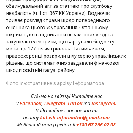
обвинувальний акт за статтею про службову
недбалість (ч. 1 ст. 367 КК України). Водночас
триває розгляд справи щодо попереднього
очільника цього ж управління. Останньому
інкримінують підписання незаконних угод на
закупівлю електрики, що вартувало бюджету
міста ще 177 тисяч гривень. Таким чином,
правоохоронці розкрили цілу серію управлінських
рішень, що систематично завдавали фінансової
шкоди освітній галузі району.
Фото ілюстративне з архіву Інформатора
Будьмо на зв’язку! Читайте нас
у
Facebook
,
Telegram
,
TikTok
та
Instagram.
Надсилайте свої новини на
пошту
kalush.informator@gmail.com
Мобільний номер редакції
+380 67 266 02 08