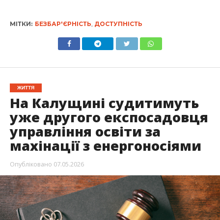
МІТКИ:
БЕЗБАР'ЄРНІСТЬ
,
ДОСТУПНІСТЬ
ЖИТТЯ
На Калущині судитимуть
уже другого експосадовця
управління освіти за
махінації з енергоносіями
Опубліковано
07.05.2026