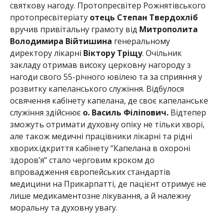
святкову нагоду. Протопресвітер Рожнятівського
протопресвітеріату
отець Степан Твердохліб
вручив привітальну грамоту від
Митрополита
Володимира Війтишина
генеральному
директору лікарні
Віктору Тріщу
. Очільник
закладу отримав високу церковну нагороду з
нагоди свого 55-річного ювілею та за сприяння у
розвитку капеланського служіння. Відбулося
освячення кабінету капелана, де своє капеланське
служіння здійснює
о. Василь Філіпович.
Відтепер
зможуть отримати духовну опіку не тільки хворі,
але також медичні працівники лікарні та рідні
хворих.ідкриття кабінету “Капелана в охороні
здоров’я” стало черговим кроком до
впровадження європейських стандартів
медицини на Прикарпатті, де пацієнт отримує не
лише медикаментозне лікування, а й належну
моральну та духовну увагу.