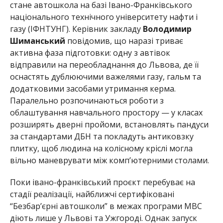
стане автошкола на базі Івано-Франківського
національного технічного університету нафти і
газу (ІФНТУНГ). Керівник закладу
Володимир
Шиманський
повідомив, що наразі триває
активна фаза підготовки: одну з автівок
відправили на переобладнання до Львова, де її
оснастять дублюючими важелями газу, гальм та
додатковими засобами утримання керма.
Паралельно розпочинаються роботи з
облаштування навчального простору — у класах
розширять дверні пройоми, встановлять пандуси
за стандартами ДБН та покладуть антиковзку
плитку, щоб людина на колісному кріслі могла
вільно маневрувати між комп’ютерними столами.
Поки івано-франківський проєкт перебуває на
стадії реалізації, найближчі сертифіковані
“Безбар’єрні автошколи” в межах програми МВС
діють лише у Львові та Ужгороді. Однак запуск