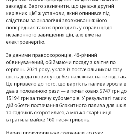
закладів. Варто зазначити, що це вже другий
керівник цієї ж установи, який опинився під
слідством за аналогічні зловживання: його
попередник також проходить у справі щодо
незаконного завищення цін, але вже на
електроенергію.
За даними правоохоронців, 46-річний
обвинувачений, обіймаючи посаду з квітня по
серпень 2021 року, уклав із постачальником газу
шість додаткових угод без належних на те підстав.
Це призвело до того, що вартість палива зросла в
два з половиною рази — з початкових 5747 грн до
15194 грн за тисячу кубометрів. У результаті таких
дій обсяги постачання блакитного палива для шкіл
та садочків скоротилися, а міська скарбниця
втратила майже 160 тисяч гривень.
Наразі прокурори вже скерували до суду