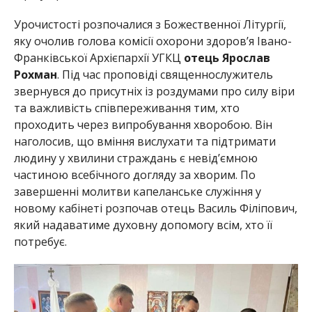
Урочистості розпочалися з Божественної Літургії,
яку очолив голова комісії охорони здоров’я Івано-
Франківської Архієпархії УГКЦ
отець Ярослав
Рохман
. Під час проповіді священнослужитель
звернувся до присутніх із роздумами про силу віри
та важливість співпереживання тим, хто
проходить через випробування хворобою. Він
наголосив, що вміння вислухати та підтримати
людину у хвилини страждань є невід’ємною
частиною всебічного догляду за хворим. По
завершенні молитви капеланське служіння у
новому кабінеті розпочав отець Василь Філіпович,
який надаватиме духовну допомогу всім, хто її
потребує.