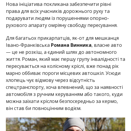
Нова ініціатива покликана забезпечити рівні
права для всіх учасників дорожнього руху та
подарувати людям із порушеннями опорно-
рухового апарату омріяну свободу пересування.
Для багатьох прикарпатців, як-от для мешканця
Івано-Франківська
Романа Винника
, власне авто
— це не розкіш, а єдиний шлях до автономного
життя. Роман, який має першу групу інвалідності та
пересувається на колісному кріслі, вже понад рік
марно оббиває пороги місцевих автошкіл. Усюди
хлопець чує відмову через відсутність
спецтранспорту, хоча впевнений, що за наявності
автомобіля з ручним керуванням або такого, куди
можна заїхати кріслом безпосередньо за кермо,
він став би повноцінним водієм.