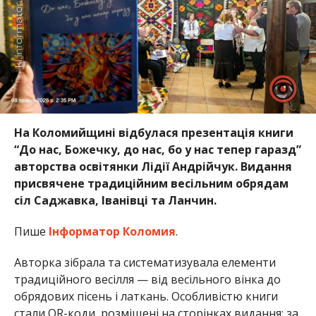
На Коломийщині відбулася презентація книги
“До нас, Божечку, до нас, бо у нас тепер гаразд”
авторства освітянки Лідії Андрійчук. Видання
присвячене традиційним весільним обрядам
сіл Саджавка, Іванівці та Ланчин.
Пише
Інформатор Коломия
.
Авторка зібрала та систематизувала елементи
традиційного весілля — від весільного вінка до
обрядових пісень і латкань. Особливістю книги
стали QR-коди, розміщені на сторінках видання: за