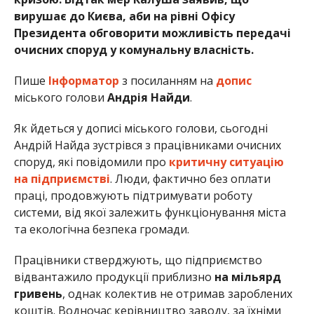
вирушає до Києва, аби на рівні Офісу
Президента обговорити можливість передачі
очисних споруд у комунальну власність.
Пише
Інформатор
з посиланням на
допис
міського голови
Андрія Найди
.
Як йдеться у дописі міського голови, сьогодні
Андрій Найда зустрівся з працівниками очисних
споруд, які повідомили про
критичну ситуацію
на підприємстві
. Люди, фактично без оплати
праці, продовжують підтримувати роботу
системи, від якої залежить функціонування міста
та екологічна безпека громади.
Працівники стверджують, що підприємство
відвантажило продукції приблизно
на мільярд
гривень
, однак колектив не отримав зароблених
коштів. Водночас керівництво заводу, за їхніми