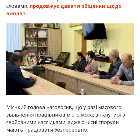
словами,
продовжує давати обіцянки щодо
виплат.
Міський голова наголосив, що у разі масового
звільнення працівників місто може зіткнутися з
серйозними наслідками, адже очисні споруди
мають працювати безперервно.