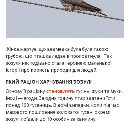
Жінка жартує, що ведмедка була була такою
грубою, що пташка ледве її проковтнула.
Так
зозуля несподівано стала героїнею маленької
історії про користь природи для людей.
ЯКИЙ РАЦІОН ХАРЧУВАННЯ ЗОЗУЛІ
Основу її раціону
становлять
гусінь, жуки та мухи,
іноді — ягоди. За одну годину птах здатен з’їсти
понад 100 гусениць. Відомі випадки, коли під час
масового поширення волохатої гусені окремі
зозулі поїдали до 10 особин за хвилину.