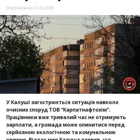
Опубліковано
11.05.2026
У Калуші загострюється ситуація навколо
очисних споруд ТОВ “Карпатнафтохім”.
Працівники вже тривалий час не отримують
зарплати, а громада може опинитися перед
серйозною екологічною та комунальною
кризою. Відтак мер Калуша заявив, що