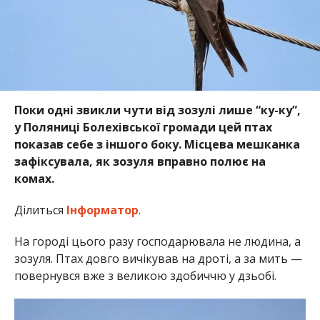
Поки одні звикли чути від зозулі лише “ку-ку”,
у Поляниці Болехівської громади цей птах
показав себе з іншого боку. Місцева мешканка
зафіксувала, як зозуля вправно полює на
комах.
Ділиться
Інформатор
.
На городі цього разу господарювала не людина, а
зозуля. Птах довго вичікував на дроті, а за мить —
повернувся вже з великою здобиччю у дзьобі.