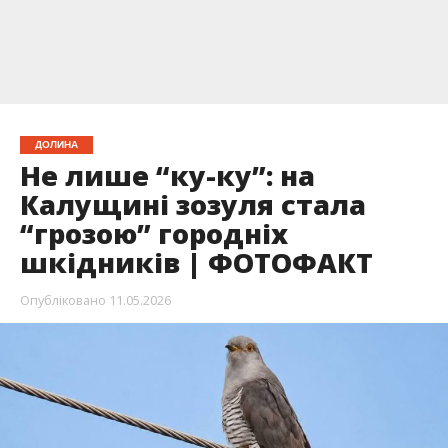
ДОЛИНА
Не лише “ку-ку”: на
Калущині зозуля стала
“грозою” городніх
шкідників | ФОТОФАКТ
Опубліковано
11.05.2026