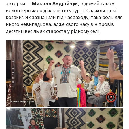
авторки —
Микола Андрійчук
, відомий також
волонтерською діяльністю у гурті “Саджовецькі
козаки”. Як зазначили під час заходу, така роль для
нього невипадкова, адже свого часу він провів
десятки весіль як староста у рідному селі.