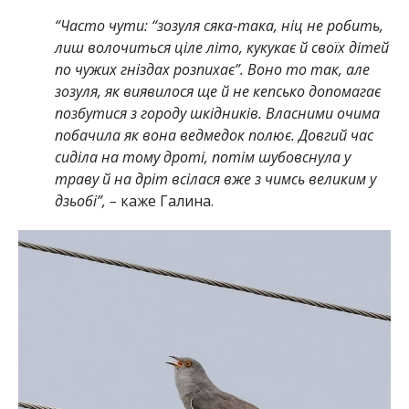
“Часто чути: “зозуля сяка-така, ніц не робить,
лиш волочиться ціле літо, кукукає й своїх дітей
по чужих гніздах розпихає”. Воно то так, але
зозуля, як виявилося ще й не кепсько допомагає
позбутися з городу шкідників. Власними очима
побачила як вона ведмедок полює. Довгий час
сиділа на тому дроті, потім шубовснула у
траву й на дріт всілася вже з чимсь великим у
дзьобі”, –
каже Галина.