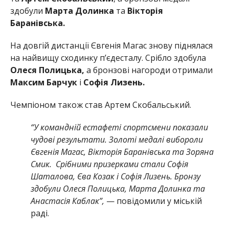
здобули
Марта Долинка
та
Вікторія
Баранівська.
На довгій дистанції Євгенія Магас знову піднялася
на найвищу сходинку п’єдесталу. Срібло здобула
Олеся Полицька,
а бронзові нагороди отримали
Максим Барчук
і
Софія Лизень.
Чемпіоном також став Артем Скобальський.
“У командній естафеті спортсмени показали
чудові результати. Золоті медалі вибороли
Євгенія Магас, Вікторія Баранівська та Зоряна
Смик. Срібними призерками стали Софія
Шаталова, Єва Козак і Софія Лизень. Бронзу
здобули Олеся Полицька, Марта Долинка та
Анастасія Каблак”,
— повідомили у міській
раді.