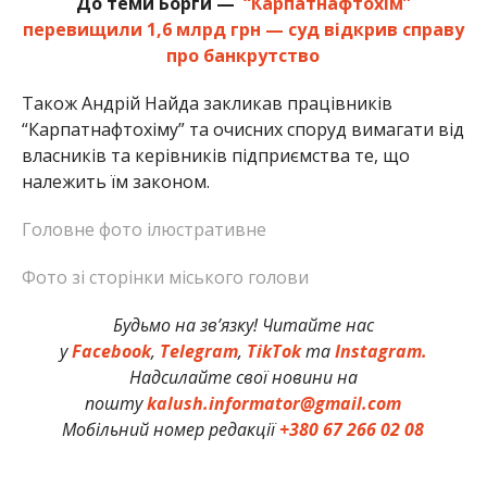
До теми Борги —
“Карпатнафтохім”
перевищили 1,6 млрд грн — суд відкрив справу
про банкрутство
Також Андрій Найда закликав працівників
“Карпатнафтохіму” та очисних споруд вимагати від
власників та керівників підприємства те, що
належить їм законом.
Головне фото ілюстративне
Фото зі сторінки міського голови
Будьмо на зв’язку! Читайте нас
у
Facebook
,
Telegram
,
TikTok
та
Instagram.
Надсилайте свої новини на
пошту
kalush.informator@gmail.com
Мобільний номер редакції
+380 67 266 02 08