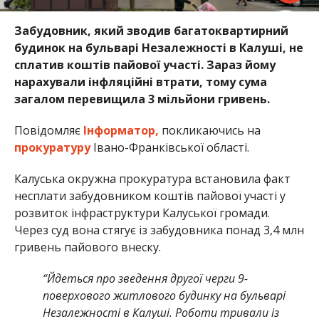
Забудовник, який зводив багатоквартирний
будинок на бульварі Незалежності в Калуші, не
сплатив коштів пайової участі. Зараз йому
нарахували інфляційні втрати, тому сума
загалом перевищила 3 мільйони гривень.
Повідомляє
Інформатор,
покликаючись на
прокуратуру
Івано-Франківської області.
Калуська окружна прокуратура встановила факт
несплати забудовником коштів пайової участі у
розвиток інфраструктури Калуської громади.
Через суд вона стягує із забудовника понад 3,4 млн
гривень пайового внеску.
“Йдеться про зведення другої черги 9-
поверхового житлового будинку на бульварі
Незалежності в Калуші. Роботи тривали із