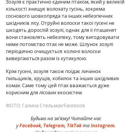
Зозуля є практично єдиним птахом, який у великій
кількості знищує волохату гусінь, зокрема
соснового шовкопряда та інших небезпечних
шкідників лісу. Отруйні волоски такої гусені не
шкодять дорослій зозулі, однак для її пташенят
вони становлять небезпеку, тому вигодовувати
ними потомство птах не може. Шлунок зозулі
періодично очищується: колючі волоски
вивергаються разом із кутикулою.
Крім гусені, зозуля також поїдає личинок
пильщиків, хрущів, кобилок та інших шкідливих
комах. Саме тому цей птах вважається дуже
корисним для лісових екосистем.
ФОТО: Галина Стельмах/Facebook
Будьмо на зв’язку! Читайте нас
у
Facebook
,
Telegram
,
TikTok
та
Instagram.