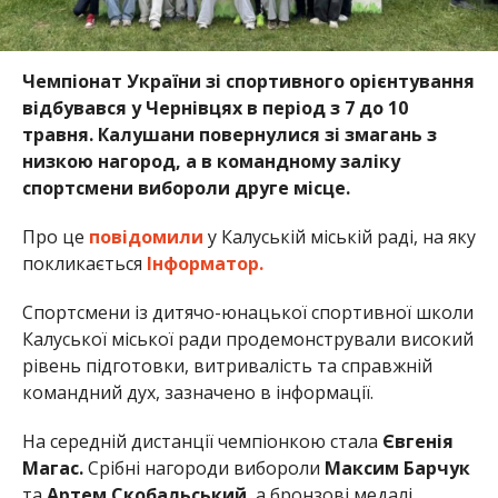
Чемпіонат України зі спортивного орієнтування
відбувався у Чернівцях в період з 7 до 10
травня. Калушани повернулися зі змагань з
низкою нагород, а в командному заліку
спортсмени вибороли друге місце.
Про це
повідомили
у Калуській міській раді, на яку
покликається
Інформатор.
Спортсмени із дитячо-юнацької спортивної школи
Калуської міської ради продемонстрували високий
рівень підготовки, витривалість та справжній
командний дух, зазначено в інформації.
На середній дистанції чемпіонкою стала
Євгенія
Магас.
Срібні нагороди вибороли
Максим Барчук
та
Артем Скобальський
, а бронзові медалі