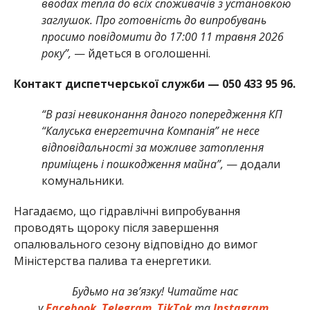
вводах тепла до всіх споживачів з установкою
заглушок. Про готовність до випробувань
просимо повідомити до 17:00 11 травня 2026
року”,
— йдеться в оголошенні.
Контакт диспетчерської служби — 050 433 95 96.
“В разі невиконання даного попередження КП
“Калуська енергетична Компанія” не несе
відповідальності за можливе затоплення
приміщень і пошкодження майна”,
— додали
комунальники.
Нагадаємо, що гідравлічні випробування
проводять щороку після завершення
опалювального сезону відповідно до вимог
Міністерства палива та енергетики.
Будьмо на зв’язку! Читайте нас
у
Facebook
,
Telegram
,
TikTok
та
Instagram.