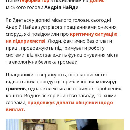
Пише
Інформатор
з посиланням на
допис
міського голови
Андрія Найди
.
Як йдеться у дописі міського голови, сьогодні
Андрій Найда зустрівся з працівниками очисних
споруд, які повідомили про
критичну ситуацію
на підприємстві
. Люди, фактично без оплати
праці, продовжують підтримувати роботу
системи, від якої залежить функціонування міста
та екологічна безпека громади.
Працівники стверджують, що підприємство
відвантажило продукції приблизно
на мільярд
гривень
, однак колектив не отримав зароблених
коштів. Водночас керівництво заводу, за їхніми
словами,
продовжує давати обіцянки щодо
виплат.