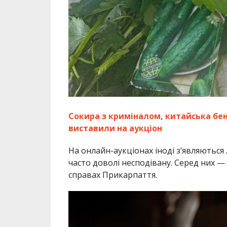
Сокира з криміналом, китайська бен
виставили на аукціон
На онлайн-аукціонах іноді з’являються 
часто доволі несподівану. Серед них —
справах Прикарпаття.