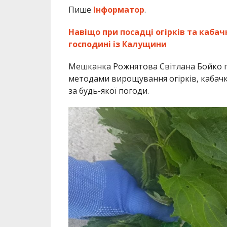
Пише
Інформатор
.
Навіщо при посадці огірків та каба
господині із Калущини
Мешканка Рожнятова Світлана Бойко п
методами вирощування огірків, кабачк
за будь-якої погоди.