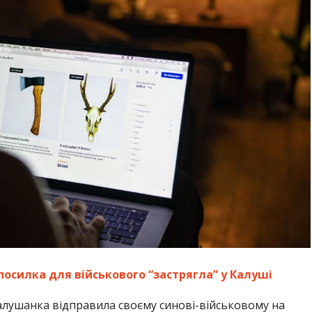
 посилка для військового “застрягла” у Калуші
алушанка відправила своєму синові-військовому на