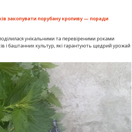
чків закопувати порубану кропиву — поради
оділилася унікальними та перевіреними роками
ів і баштанних культур, які гарантують щедрий урожай