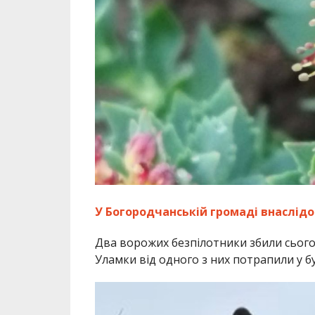
У Богородчанській громаді внаслід
Два ворожих безпілотники збили сьогод
Уламки від одного з них потрапили у б