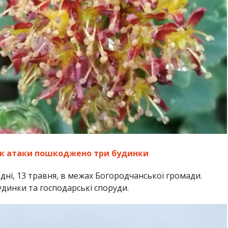
ок атаки пошкоджено три будинки
ні, 13 травня, в межах Богородчанської громади.
удинки та господарські споруди.