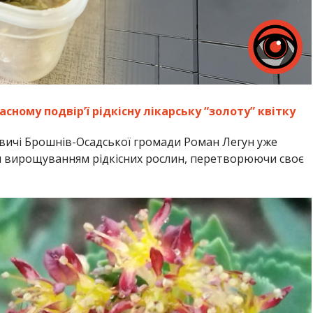
сному подвір’ї рідкісну лікарську “золоту” квітку
вичі Брошнів-Осадської громади Роман Легун уже
я вирощуванням рідкісних рослин, перетворюючи своє