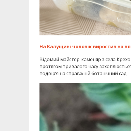
На Калущині чоловік виростив на вла
Відомий майстер-каменяр з села Крехо
протягом тривалого часу захоплюєтьс
подвір’я на справжній ботанічний сад.