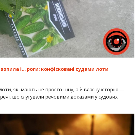
зопила і… роги: конфісковані судами лоти
лоти, які мають не просто ціну, а й власну історію —
 речі, що слугували речовими доказами у судових