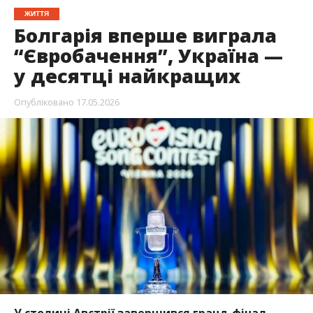
ЖИТТЯ
Болгарія вперше виграла
“Євробачення”, Україна —
у десятці найкращих
Опубліковано
17.05.2026
У столиці Австрії завершився гранд-фінал