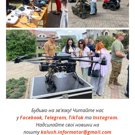
Будьмо на зв’язку! Читайте нас
у
Facebook
,
Telegram
,
TikTok
та
Instagram.
Надсилайте свої новини на
пошту
kalush.informator@gmail.com