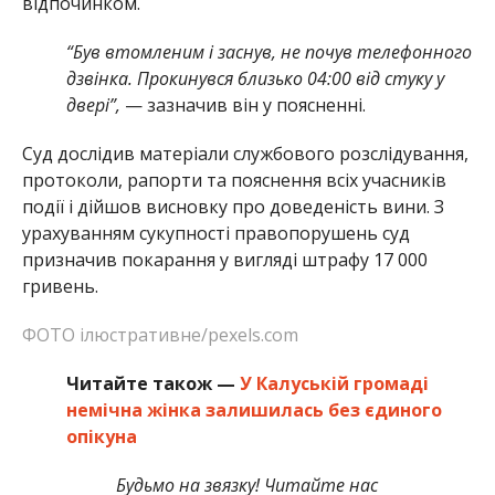
відпочинком.
“Був втомленим і заснув, не почув телефонного
дзвінка. Прокинувся близько 04:00 від стуку у
двері”,
— зазначив він у поясненні.
Суд дослідив матеріали службового розслідування,
протоколи, рапорти та пояснення всіх учасників
події і дійшов висновку про доведеність вини. З
урахуванням сукупності правопорушень суд
призначив покарання у вигляді штрафу 17 000
гривень.
ФОТО ілюстративне/pexels.com
Читайте також —
У Калуській громаді
немічна жінка залишилась без єдиного
опікуна
Будьмо на звязку! Читайте нас