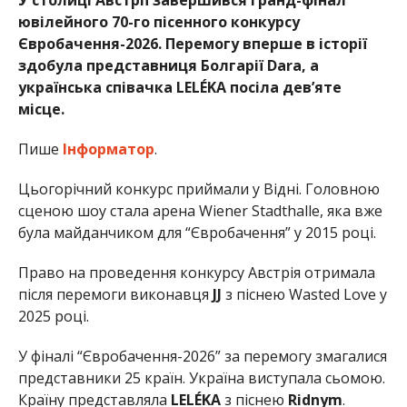
ювілейного 70-го пісенного конкурсу
Євробачення-2026
. Перемогу вперше в історії
здобула представниця Болгарії
Dara
, а
українська співачка
LELÉKA
посіла дев’яте
місце.
Пише
Інформатор
.
Цьогорічний конкурс приймали у
Відні
. Головною
сценою шоу стала арена
Wiener Stadthalle
, яка вже
була майданчиком для “Євробачення” у 2015 році.
Право на проведення конкурсу Австрія отримала
після перемоги виконавця
JJ
з піснею
Wasted Love
у
2025 році.
У фіналі “Євробачення-2026” за перемогу змагалися
представники 25 країн. Україна виступала сьомою.
Країну представляла
LELÉKA
з піснею
Ridnym
.