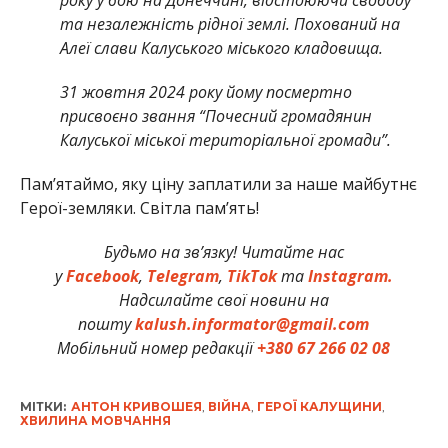
року у бою на Донеччині, відстоюючи свободу
та незалежність рідної землі. Похований на
Алеї слави Калуського міського кладовища.
31 жовтня 2024 року йому посмертно
присвоєно звання “Почесний громадянин
Калуської міської територіальної громади”.
Памʼятаймо, яку ціну заплатили за наше майбутнє
Герої-земляки. Світла пам’ять!
Будьмо на зв’язку! Читайте нас
у
Facebook
,
Telegram
,
TikTok
та
Instagram.
Надсилайте свої новини на
пошту
kalush.informator@gmail.com
Мобільний номер редакції
+380 67 266 02 08
МІТКИ:
АНТОН КРИВОШЕЯ
,
ВІЙНА
,
ГЕРОЇ КАЛУЩИНИ
,
ХВИЛИНА МОВЧАННЯ