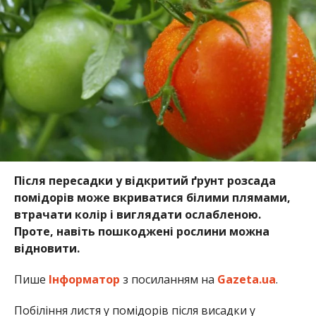
Після пересадки у відкритий ґрунт розсада
помідорів може вкриватися білими плямами,
втрачати колір і виглядати ослабленою.
Проте, навіть пошкоджені рослини можна
відновити.
Пише
Інформатор
з посиланням на
Gazeta.ua
.
Побіління листя у помідорів після висадки у