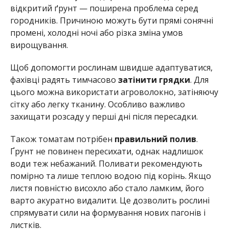
відкритий ґрунт — поширена проблема серед
городників. Причиною можуть бути прямі сонячні
промені, холодні ночі або різка зміна умов
вирощування.
Щоб допомогти рослинам швидше адаптуватися,
фахівці радять тимчасово
затінити грядки
. Для
цього можна використати агроволокно, затіняючу
сітку або легку тканину. Особливо важливо
захищати розсаду у перші дні після пересадки.
Також томатам потрібен
правильний полив
.
Ґрунт не повинен пересихати, однак надлишок
води теж небажаний. Поливати рекомендують
помірно та лише теплою водою під корінь. Якщо
листя повністю висохло або стало ламким, його
варто акуратно видалити. Це дозволить рослині
спрямувати сили на формування нових пагонів і
листків.