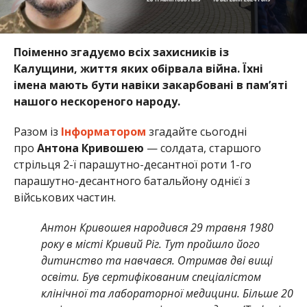
Поіменно згадуємо всіх захисників із
Калущини, життя яких обірвала війна. Їхні
імена мають бути навіки закарбовані в пам’яті
нашого нескореного народу.
Разом із
Інформатором
згадайте сьогодні
про
Антона Кривошею
— солдата, старшого
стрільця 2-ї парашутно-десантної роти 1-го
парашутно-десантного батальйону однієї з
військових частин.
Антон Кривошея народився 29 травня 1980
року в місті Кривий Ріг. Тут пройшло його
дитинство та навчався. Отримав дві вищі
освіти. Був сертифікованим спеціалістом
клінічної та лабораторної медицини. Більше 20