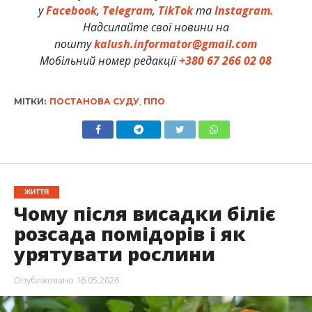
у
Facebook
,
Telegram
,
TikTok
та
Instagram.
Надсилайте свої новини на
пошту
kalush.informator@gmail.com
Мобільний номер редакції
+380 67 266 02 08
МІТКИ:
ПОСТАНОВА СУДУ
,
ППО
ЖИТТЯ
Чому після висадки біліє
розсада помідорів і як
урятувати рослини
Опубліковано
16.05.2026