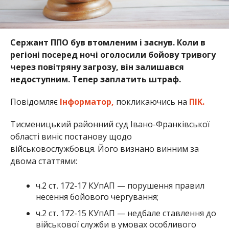
Сержант ППО був втомленим і заснув. Коли в
регіоні посеред ночі оголосили бойову тривогу
через повітряну загрозу, він залишався
недоступним. Тепер заплатить штраф.
Повідомляє
Інформатор,
покликаючись на
ПІК.
Тисменицький районний суд Івано-Франківської
області виніс постанову щодо
військовослужбовця. Його визнано винним за
двома статтями:
ч.2 ст. 172-17 КУпАП — порушення правил
несення бойового чергування;
ч.2 ст. 172-15 КУпАП — недбале ставлення до
військової служби в умовах особливого