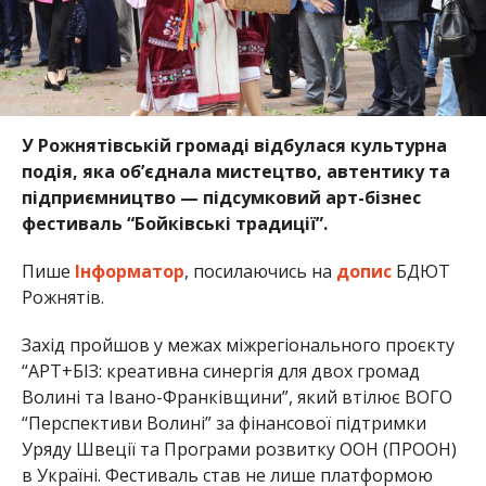
У Рожнятівській громаді відбулася культурна
подія, яка об’єднала мистецтво, автентику та
підприємництво — підсумковий арт-бізнес
фестиваль “Бойківські традиції”.
Пише
Інформатор
, посилаючись на
допис
БДЮТ
Рожнятів.
Захід пройшов у межах міжрегіонального проєкту
“АРТ+БІЗ: креативна синергія для двох громад
Волині та Івано-Франківщини”, який втілює ВОГО
“Перспективи Волині” за фінансової підтримки
Уряду Швеції та Програми розвитку ООН (ПРООН)
в Україні. Фестиваль став не лише платформою