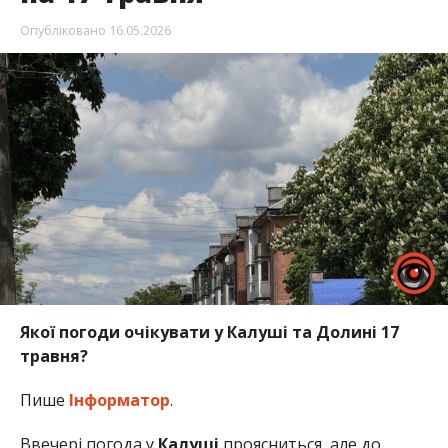
Опубліковано
16.05.2026
Якої погоди очікувати у Калуші та Долині 17
травня?
Пише
Інформатор
.
Ввечері погода у
Калуші
проясниться, але до