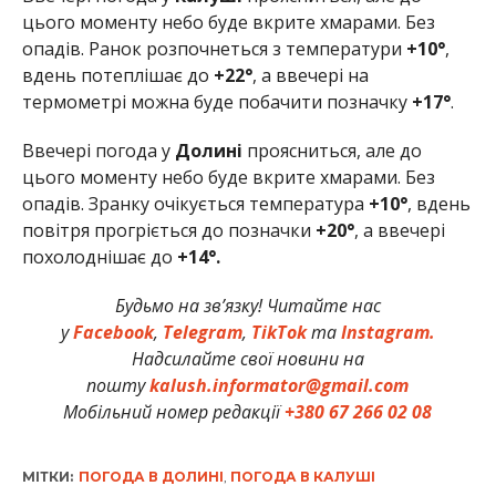
цього моменту небо буде вкрите хмарами. Без
опадів. Ранок розпочнеться з температури
+10°
,
вдень потеплішає до
+22°
, а ввечері на
термометрі можна буде побачити позначку
+17°
.
Ввечері погода у
Долині
проясниться, але до
цього моменту небо буде вкрите хмарами. Без
опадів. Зранку очікується температура
+10°
, вдень
повітря прогріється до позначки
+20°
, а ввечері
похолоднішає до
+14°.
Будьмо на зв’язку! Читайте нас
у
Facebook
,
Telegram
,
TikTok
та
Instagram.
Надсилайте свої новини на
пошту
kalush.informator@gmail.com
Мобільний номер редакції
+380 67 266 02 08
МІТКИ:
ПОГОДА В ДОЛИНІ
,
ПОГОДА В КАЛУШІ