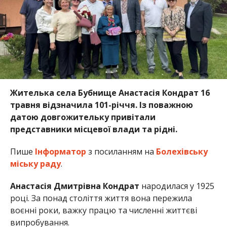
Жителька села
Бубнище
Анастасія Кондрат 16
травня відзначила 101-річчя. Із поважною
датою довгожительку привітали
представники місцевої влади та рідні.
Пише
Інформатор
з посиланням на
Болехівську
міську раду
.
Анастасія Дмитрівна Кондрат
народилася у 1925
році. За понад століття життя вона пережила
воєнні роки, важку працю та численні життєві
випробування.