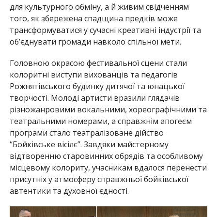
для культурного обміну, а й живим свідченням
того, як збережена спадщина предків може
трансформуватися у сучасні креативні індустрії та
об’єднувати громади навколо спільної мети.
Головною окрасою фестивальної сцени стали
колоритні виступи вихованців та педагогів
Рожнятівського будинку дитячої та юнацької
творчості. Молоді артисти вразили глядачів
різножанровими вокальними, хореографічними та
театральними номерами, а справжнім апогеєм
програми стало театралізоване дійство
“Бойківське вісілє”. Завдяки майстерному
відтворенню старовинних обрядів та особливому
місцевому колориту, учасникам вдалося перенести
присутніх у атмосферу справжньої бойківської
автентики та духовної єдності.