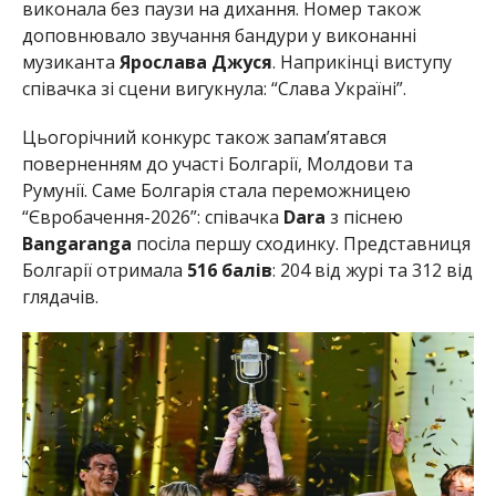
виконала без паузи на дихання. Номер також
доповнювало звучання бандури у виконанні
музиканта
Ярослава Джуся
. Наприкінці виступу
співачка зі сцени вигукнула: “Слава Україні”.
Цьогорічний конкурс також запам’ятався
поверненням до участі Болгарії, Молдови та
Румунії. Саме Болгарія стала переможницею
“Євробачення-2026”: співачка
Dara
з піснею
Bangaranga
посіла першу сходинку
. Представниця
Болгарії отримала
516 балів
: 204 від журі та 312 від
глядачів.