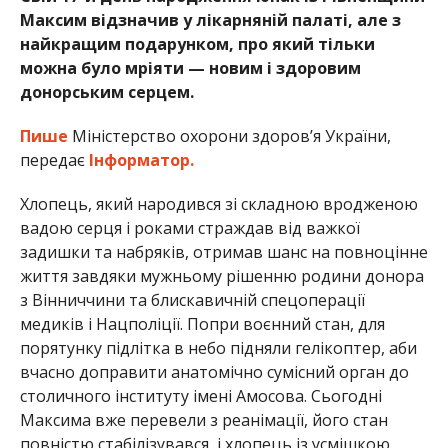
Максим відзначив у лікарняній палаті, але з
найкращим подарунком, про який тільки
можна було мріяти — новим і здоровим
донорським серцем.
Пише
Міністерство охорони здоров’я України,
передає
Інформатор.
Хлопець, який народився зі складною вродженою
вадою серця і роками страждав від важкої
задишки та набряків, отримав шанс на повноцінне
життя завдяки мужньому рішенню родини донора
з Вінниччини та блискавичній спецоперації
медиків і Нацполіції. Попри воєнний стан, для
порятунку підлітка в небо підняли гелікоптер, аби
вчасно доправити анатомічно сумісний орган до
столичного інституту імені Амосова. Сьогодні
Максима вже перевели з реанімації, його стан
повністю стабілізувався, і хлопець із усмішкою