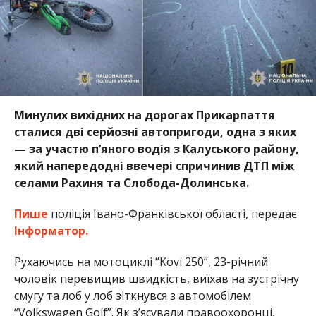
Минулих вихідних на дорогах Прикарпаття
сталися дві серйозні автопригоди, одна з яких
— за участю п’яного водія з Калуського району,
який напередодні ввечері спричинив ДТП між
селами Рахиня та Слобода-Долинська.
Пише
поліція Івано-Франківської області, передає
Інформатор.
Рухаючись на мотоциклі “Kovi 250”, 23-річний
чоловік перевищив швидкість, виїхав на зустрічну
смугу та лоб у лоб зіткнувся з автомобілем
“Volkswagen Golf”. Як з’ясували правоохоронці,