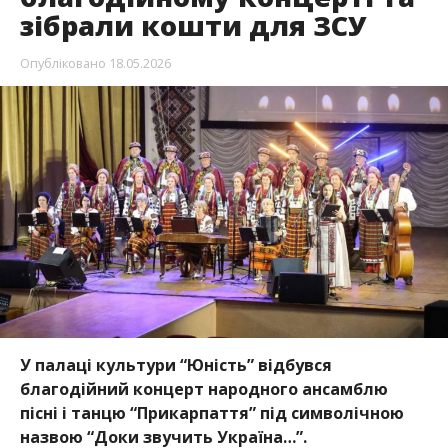
зібрали кошти для ЗСУ
Опубліковано
18.05.2026
У палаці культури “Юність” відбувся
благодійний концерт народного ансамблю
пісні і танцю “Прикарпаття” під символічною
назвою “Доки звучить Україна…”.