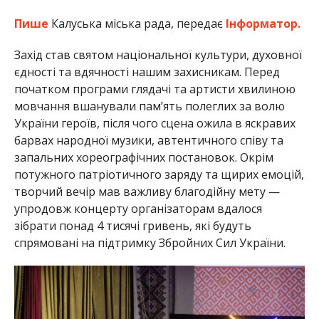
Пише
Калуська міська рада, передає
Інформатор.
Захід став святом національної культури, духовної
єдності та вдячності нашим захисникам. Перед
початком програми глядачі та артисти хвилиною
мовчання вшанували пам’ять полеглих за волю
України героїв, після чого сцена ожила в яскравих
барвах народної музики, автентичного співу та
запальних хореографічних постановок. Окрім
потужного патріотичного заряду та щирих емоцій,
творчий вечір мав важливу благодійну мету —
упродовж концерту організаторам вдалося
зібрати понад 4 тисячі гривень, які будуть
спрямовані на підтримку Збройних Сил України.