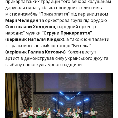
прикарпатських традицій того вечора калушанам
дарували одразу кілька провідних колективів
міста: ансамбль “Прикарпаття” під керівництвом
Марії Челядин
та оркестрова група під орудою
Святослави Холденко
, народний оркестр
народної музики
“Струни Прикарпаття”
(керівник Наталія Кіндюх)
, а також юні таланти
зі зразкового ансамблю танцю “Веселка”
(керівник Галина Котович)
. Кожен виступ
артистів демонстрував силу українського духу та
глибину нашої культурної спадщини.