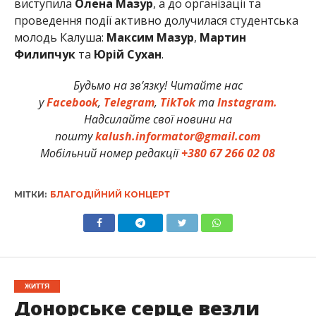
виступила
Олена Мазур
, а до організації та
проведення події активно долучилася студентська
молодь Калуша:
Максим Мазур
,
Мартин
Филипчук
та
Юрій Сухан
.
Будьмо на зв’язку! Читайте нас
у
Facebook
,
Telegram
,
TikTok
та
Instagram.
Надсилайте свої новини на
пошту
kalush.informator@gmail.com
Мобільний номер редакції
+380 67 266 02 08
МІТКИ:
БЛАГОДІЙНИЙ КОНЦЕРТ
ЖИТТЯ
Донорське серце везли