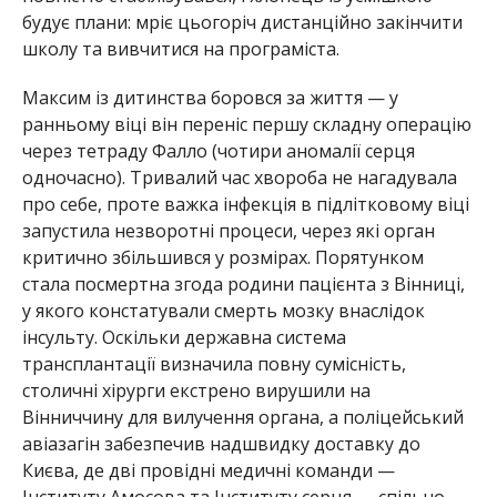
будує плани: мріє цьогоріч дистанційно закінчити
школу та вивчитися на програміста.
Максим із дитинства боровся за життя — у
ранньому віці він переніс першу складну операцію
через тетраду Фалло (чотири аномалії серця
одночасно). Тривалий час хвороба не нагадувала
про себе, проте важка інфекція в підлітковому віці
запустила незворотні процеси, через які орган
критично збільшився у розмірах. Порятунком
стала посмертна згода родини пацієнта з Вінниці,
у якого констатували смерть мозку внаслідок
інсульту. Оскільки державна система
трансплантації визначила повну сумісність,
столичні хірурги екстрено вирушили на
Вінниччину для вилучення органа, а поліцейський
авіазагін забезпечив надшвидку доставку до
Києва, де дві провідні медичні команди —
Інституту Амосова та Інституту серця — спільно