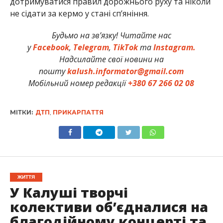
дотримуватися правил дорожнього руху та ніколи
не сідати за кермо у стані сп’яніння.
Будьмо на зв’язку! Читайте нас
у
Facebook
,
Telegram
,
TikTok
та
Instagram.
Надсилайте свої новини на
пошту
kalush.informator@gmail.com
Мобільний номер редакції
+380 67 266 02 08
МІТКИ:
ДТП
,
ПРИКАРПАТТЯ
ЖИТТЯ
У Калуші творчі
колективи об’єдналися на
благодійному концерті та