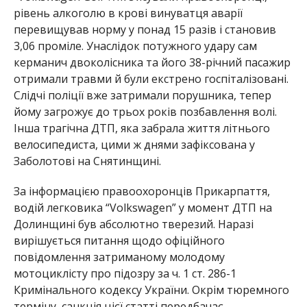
рівень алкоголю в крові винуватця аварії
перевищував норму у понад 15 разів і становив
3,06 проміле. Унаслідок потужного удару сам
керманич двоколісника та його 38-річний пасажир
отримали травми й були екстрено госпіталізовані.
Слідчі поліції вже затримали порушника, тепер
йому загрожує до трьох років позбавлення волі.
Інша трагічна ДТП, яка забрала життя літнього
велосипедиста, цими ж днями зафіксована у
Заболотові на Снятинщині.
За інформацією правоохоронців Прикарпаття,
водій легковика “Volkswagen” у момент ДТП на
Долинщині був абсолютно тверезий. Наразі
вирішується питання щодо офіційного
повідомлення затриманому молодому
мотоциклісту про підозру за ч. 1 ст. 286-1
Кримінального кодексу України. Окрім тюремного
терміну, санкція цієї статті передбачає