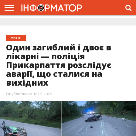
ГОЛОВНА
ЖИТТЯ
ВЛАДА
ГРОШІ
ТРЕШ
ДОЛИНА
РОЗСЛІДУВАННЯ
РЕКЛАМА
ПРО
ПРО
ІНТЕРВ’Ю
ВІДЕО
НАС
ПРОЄКТ
ЖИТТЯ
Один загиблий і двоє в
лікарні — поліція
Прикарпаття розслідує
аварії, що сталися на
вихідних
Опубліковано
18.05.2026