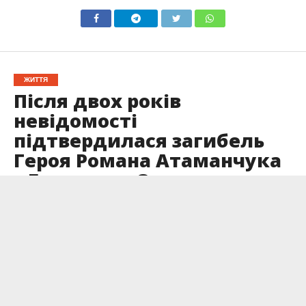
ЖИТТЯ
Після двох років
невідомості
підтвердилася загибель
Героя Романа Атаманчука
з Брошнева-Осади
Опубліковано
18.05.2026