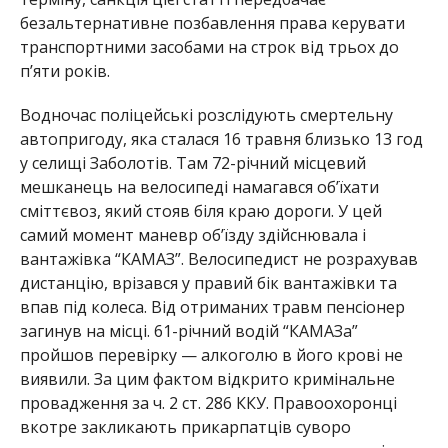
безальтернативне позбавлення права керувати
транспортними засобами на строк від трьох до
п’яти років.
Водночас поліцейські розслідують смертельну
автопригоду, яка сталася 16 травня близько 13 год
у селищі Заболотів. Там 72-річний місцевий
мешканець на велосипеді намагався об’їхати
сміттєвоз, який стояв біля краю дороги. У цей
самий момент маневр об’їзду здійснювала і
вантажівка “КАМАЗ”. Велосипедист не розрахував
дистанцію, врізався у правий бік вантажівки та
впав під колеса. Від отриманих травм пенсіонер
загинув на місці. 61-річний водій “КАМАЗа”
пройшов перевірку — алкоголю в його крові не
виявили. За цим фактом відкрито кримінальне
провадження за ч. 2 ст. 286 ККУ. Правоохоронці
вкотре закликають прикарпатців суворо