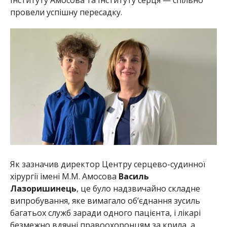
провели успішну пересадку.
Як зазначив директор Центру серцево-судинної
хірургії імені М.М. Амосова
Василь
Лазоришинець
, це було надзвичайно складне
випробування, яке вимагало об’єднання зусиль
багатьох служб заради одного пацієнта, і лікарі
безмежно вдячні правоохоронцям за крила, а