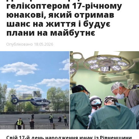
гелікоптером 17-річному
юнакові, який отримав
шанс на життя і будує
плани на майбутнє
Опубліковано
18.05.2026
Свій 17-й день народження юнак із Рівненщини