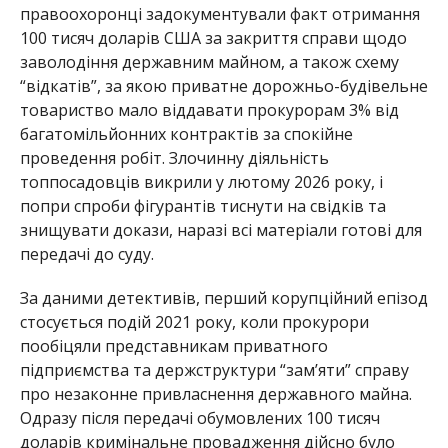
правоохоронці задокументували факт отримання
100 тисяч доларів США за закриття справи щодо
заволодіння державним майном, а також схему
“відкатів”, за якою приватне дорожньо-будівельне
товариство мало віддавати прокурорам 3% від
багатомільйонних контрактів за спокійне
проведення робіт. Злочинну діяльність
топпосадовців викрили у лютому 2026 року, і
попри спроби фігурантів тиснути на свідків та
знищувати докази, наразі всі матеріали готові для
передачі до суду.
За даними детективів, перший корупційний епізод
стосується подій 2021 року, коли прокурори
пообіцяли представникам приватного
підприємства та держструктури “зам’яти” справу
про незаконне привласнення державного майна.
Одразу після передачі обумовлених 100 тисяч
доларів кримінальне провадження дійсно було