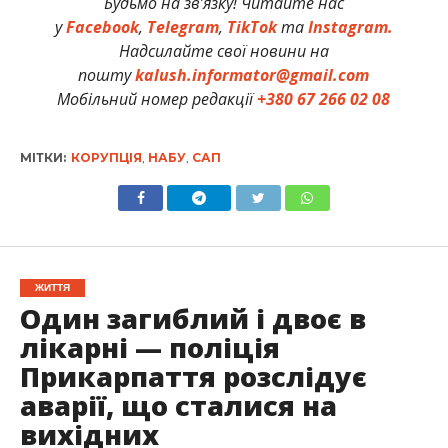
Будьмо на зв’язку! Читайте нас
у
Facebook
,
Telegram
,
TikTok
та
Instagram.
Надсилайте свої новини на
пошту
kalush.informator@gmail.com
Мобільний номер редакції
+380 67 266 02 08
МІТКИ:
КОРУПЦІЯ
,
НАБУ
,
САП
ЖИТТЯ
Один загиблий і двоє в
лікарні — поліція
Прикарпаття розслідує
аварії, що сталися на
вихідних