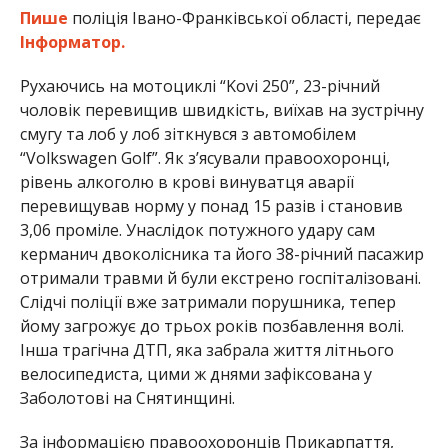
Пише
поліція Івано-Франківської області, передає
Інформатор.
Рухаючись на мотоциклі “Kovi 250”, 23-річний
чоловік перевищив швидкість, виїхав на зустрічну
смугу та лоб у лоб зіткнувся з автомобілем
“Volkswagen Golf”. Як з’ясували правоохоронці,
рівень алкоголю в крові винуватця аварії
перевищував норму у понад 15 разів і становив
3,06 проміле. Унаслідок потужного удару сам
керманич двоколісника та його 38-річний пасажир
отримали травми й були екстрено госпіталізовані.
Слідчі поліції вже затримали порушника, тепер
йому загрожує до трьох років позбавлення волі.
Інша трагічна ДТП, яка забрала життя літнього
велосипедиста, цими ж днями зафіксована у
Заболотові на Снятинщині.
За інформацією правоохоронців Прикарпаття,