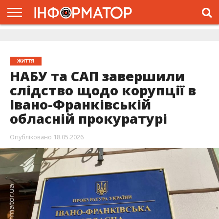
ГОЛОВНА
ЖИТТЯ
ВЛАДА
ГРОШІ
ТРЕШ
ДОЛИНА
РОЗСЛІДУВАННЯ
РЕКЛАМА
ПРО
ПРО
ІНТЕРВ’Ю
ВІДЕО
НАС
ПРОЄКТ
ЖИТТЯ
НАБУ та САП завершили
слідство щодо корупції в
Івано-Франківській
обласній прокуратурі
Опубліковано
18.05.2026