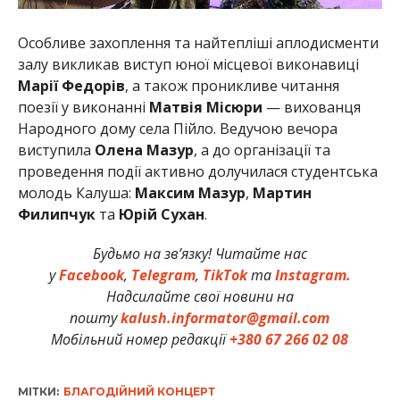
Особливе захоплення та найтепліші аплодисменти
залу викликав виступ юної місцевої виконавиці
Марії Федорів
, а також проникливе читання
поезії у виконанні
Матвія Місюри
— вихованця
Народного дому села Пійло. Ведучою вечора
виступила
Олена Мазур
, а до організації та
проведення події активно долучилася студентська
молодь Калуша:
Максим Мазур
,
Мартин
Филипчук
та
Юрій Сухан
.
Будьмо на зв’язку! Читайте нас
у
Facebook
,
Telegram
,
TikTok
та
Instagram.
Надсилайте свої новини на
пошту
kalush.informator@gmail.com
Мобільний номер редакції
+380 67 266 02 08
МІТКИ:
БЛАГОДІЙНИЙ КОНЦЕРТ