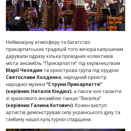
Неймовірну атмосферу та багатство
прикарпатських традицій того вечора калушанам
дарували одразу кілька провідних колективів
міста: ансамбль “Прикарпаття” під керівництвом
Марії Челядин
та оркестрова група під орудою
Святослави Холденко
, народний оркестр
народної музики
“Струни Прикарпаття”
(керівник Наталія Кіндюх)
, а також юні таланти
зі зразкового ансамблю танцю “Веселка”
(керівник Галина Котович)
. Кожен виступ
артистів демонстрував силу українського духу та
глибину нашої культурної спадщини.