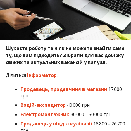
Шукаєте роботу та ніяк не можете знайти саме
ту, що вам підходить? Зібрали для вас добірку
свіжих та актуальних вакансій у Калуші.
Ділиться
Інформатор
.
Продавець, продавчиня в магазин
17 600
грн
Водій-експедитор
40 000 грн
Електромонтажник
30 000 – 50 000 грн
Продавець у відділ кулінарії
18 800 – 26 700
грн