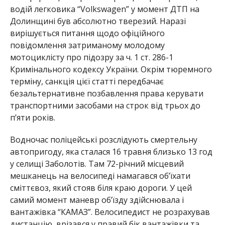
водій легковика “Volkswagen” у момент ДТП на
Долинщині був абсолютно тверезий. Наразі
вирішується питання щодо офіційного
повідомлення затриманому молодому
мотоциклісту про підозру за ч. 1 ст. 286-1
Кримінального кодексу України. Окрім тюремного
терміну, санкція цієї статті передбачає
безальтернативне позбавлення права керувати
транспортними засобами на строк від трьох до
п’яти років.
Водночас поліцейські розслідують смертельну
автопригоду, яка сталася 16 травня близько 13 год
у селищі Заболотів. Там 72-річний місцевий
мешканець на велосипеді намагався об’їхати
сміттєвоз, який стояв біля краю дороги. У цей
самий момент маневр об’їзду здійснювала і
вантажівка “КАМАЗ”. Велосипедист не розрахував
дистанцію, врізався у правий бік вантажівки та