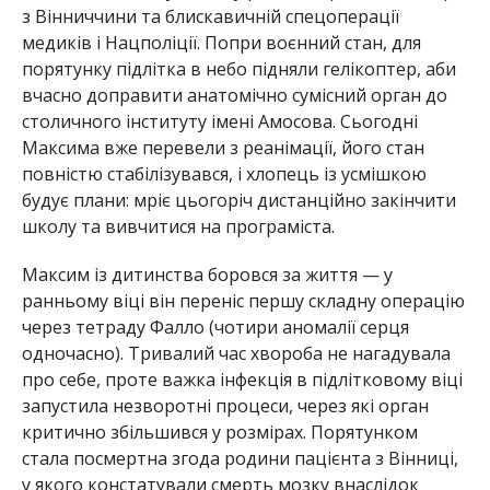
з Вінниччини та блискавичній спецоперації
медиків і Нацполіції. Попри воєнний стан, для
порятунку підлітка в небо підняли гелікоптер, аби
вчасно доправити анатомічно сумісний орган до
столичного інституту імені Амосова. Сьогодні
Максима вже перевели з реанімації, його стан
повністю стабілізувався, і хлопець із усмішкою
будує плани: мріє цьогоріч дистанційно закінчити
школу та вивчитися на програміста.
Максим із дитинства боровся за життя — у
ранньому віці він переніс першу складну операцію
через тетраду Фалло (чотири аномалії серця
одночасно). Тривалий час хвороба не нагадувала
про себе, проте важка інфекція в підлітковому віці
запустила незворотні процеси, через які орган
критично збільшився у розмірах. Порятунком
стала посмертна згода родини пацієнта з Вінниці,
у якого констатували смерть мозку внаслідок