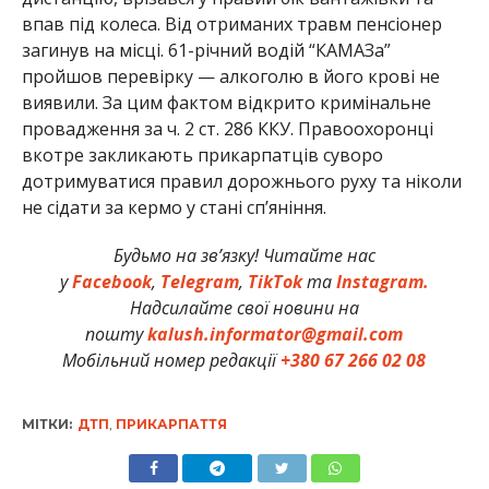
впав під колеса. Від отриманих травм пенсіонер
загинув на місці. 61-річний водій “КАМАЗа”
пройшов перевірку — алкоголю в його крові не
виявили. За цим фактом відкрито кримінальне
провадження за ч. 2 ст. 286 ККУ. Правоохоронці
вкотре закликають прикарпатців суворо
дотримуватися правил дорожнього руху та ніколи
не сідати за кермо у стані сп’яніння.
Будьмо на зв’язку! Читайте нас
у
Facebook
,
Telegram
,
TikTok
та
Instagram.
Надсилайте свої новини на
пошту
kalush.informator@gmail.com
Мобільний номер редакції
+380 67 266 02 08
МІТКИ:
ДТП
,
ПРИКАРПАТТЯ