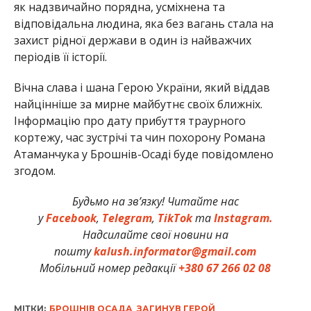
як надзвичайно порядна, усміхнена та
відповідальна людина, яка без вагань стала на
захист рідної держави в один із найважчих
періодів її історії.
Вічна слава і шана Герою України, який віддав
найцінніше за мирне майбутнє своїх ближніх.
Інформацію про дату прибуття траурного
кортежу, час зустрічі та чин похорону Романа
Атаманчука у Брошнів-Осаді буде повідомлено
згодом.
Будьмо на зв’язку! Читайте нас
у
Facebook
,
Telegram
,
TikTok
та
Instagram.
Надсилайте свої новини на
пошту
kalush.informator@gmail.com
Мобільний номер редакції
+380 67 266 02 08
МІТКИ:
БРОШНІВ ОСАДА
,
ЗАГИНУВ ГЕРОЙ