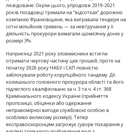
ліквідоване. Окрім цього, упродовж 2019-2021
років посадовці тримали на “відсотках” дорожню
компанію Франківщини, яка вигравала тендери на
сотні мільйонів гривень — за невтручання у її
діяльність прокурори вимагали щомісячну доню у
розмірі 3%.
Наприкінці 2021 року зловмисники встигли
отримати чергову частину цих грошей, проте на
початку 2026 року НАБУ і САП повністю
заблокували роботу корупційного тандему. Дії
колишнього головного прокурора області та його
підлеглого кваліфіковано за ч. 3 та ч. 4 ст. 368
Кримінального кодексу України (прийняття
пропозиції, обіцянки або одержання
неправомірної вигоди службовою особою в
особливо великому розмірі). Тепер
експравоохоронцям загрожує суворе покарання у
вигляді тривалого позбавлення волі з