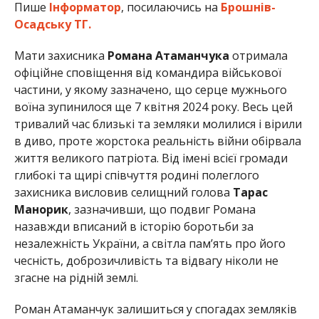
Пише
Інформатор
, посилаючись на
Брошнів-
Осадську ТГ.
Мати захисника
Романа Атаманчука
отримала
офіційне сповіщення від командира військової
частини, у якому зазначено, що серце мужнього
воїна зупинилося ще 7 квітня 2024 року. Весь цей
тривалий час близькі та земляки молилися і вірили
в диво, проте жорстока реальність війни обірвала
життя великого патріота. Від імені всієї громади
глибокі та щирі співчуття родині полеглого
захисника висловив селищний голова
Тарас
Манорик
, зазначивши, що подвиг Романа
назавжди вписаний в історію боротьби за
незалежність України, а світла пам’ять про його
чесність, доброзичливість та відвагу ніколи не
згасне на рідній землі.
Роман Атаманчук залишиться у спогадах земляків