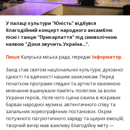
У палаці культури “Юність” відбувся
благодійний концерт народного ансамблю
пісні і танцю “Прикарпаття” під символічною
назвою “Доки звучить Україна…”.
Пише
Калуська міська рада, передає
Інформатор.
Захід став святом національної культури, духовної
єдності та вдячності нашим захисникам. Перед
початком програми глядачі та артисти хвилиною
мовчання вшанували пам’ять полеглих за волю
України героїв, після чого сцена ожила в яскравих
барвах народної музики, автентичного співу та
запальних хореографічних постановок. Окрім
потужного патріотичного заряду та щирих емоцій,
творчий вечір мав важливу благодійну мету —