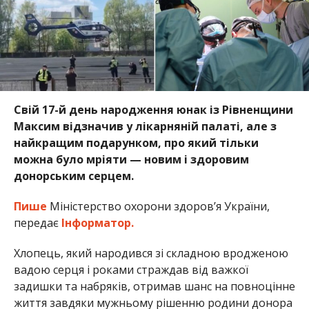
Свій 17-й день народження юнак із Рівненщини
Максим відзначив у лікарняній палаті, але з
найкращим подарунком, про який тільки
можна було мріяти — новим і здоровим
донорським серцем.
Пише
Міністерство охорони здоров’я України,
передає
Інформатор.
Хлопець, який народився зі складною вродженою
вадою серця і роками страждав від важкої
задишки та набряків, отримав шанс на повноцінне
життя завдяки мужньому рішенню родини донора