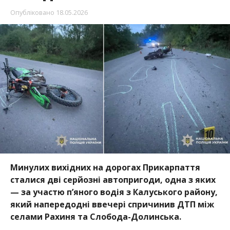
Опубліковано
18.05.2026
Минулих вихідних на дорогах Прикарпаття
сталися дві серйозні автопригоди, одна з яких
— за участю п’яного водія з Калуського району,
який напередодні ввечері спричинив ДТП між
селами Рахиня та Слобода-Долинська.