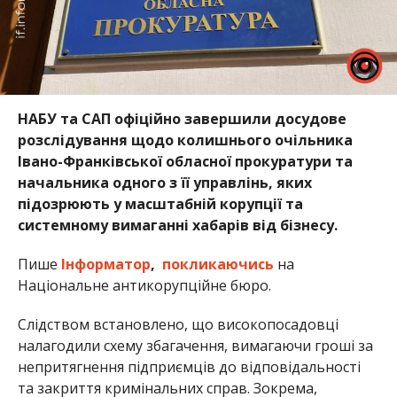
НАБУ та САП офіційно завершили досудове
розслідування щодо колишнього очільника
Івано-Франківської обласної прокуратури та
начальника одного з її управлінь, яких
підозрюють у масштабній корупції та
системному вимаганні хабарів від бізнесу.
Пише
Інформатор
,
покликаючись
на
Національне антикорупційне бюро.
Слідством встановлено, що високопосадовці
налагодили схему збагачення, вимагаючи гроші за
непритягнення підприємців до відповідальності
та закриття кримінальних справ. Зокрема,