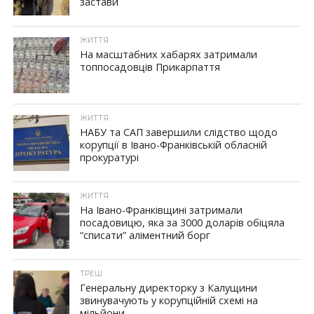
застави
ЖИТТЯ
На масштабних хабарях затримали
топпосадовців Прикарпаття
ЖИТТЯ
НАБУ та САП завершили слідство щодо
корупції в Івано-Франківській обласній
прокуратурі
ЖИТТЯ
На Івано-Франківщині затримали
посадовицю, яка за 3000 доларів обіцяла
“списати” аліментний борг
ТРЕШ
Генеральну директорку з Калущини
звинувачують у корупційній схемі на
мільйони