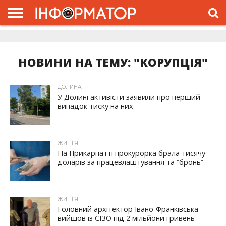
ГОЛОВНА
ЖИТТЯ
ВЛАДА
ГРОШІ
ТРЕШ
ДОЛИНА
РОЗСЛІДУВАННЯ
РЕКЛАМА
ПРО
ПРО
ІНТЕРВ’Ю
ВІДЕО
НАС
ПРОЄКТ
НОВИНИ НА ТЕМУ: "КОРУПЦІЯ"
ДОЛИНА
У Долині активісти заявили про перший
випадок тиску на них
ЖИТТЯ
На Прикарпатті прокурорка брала тисячу
доларів за працевлаштування та “бронь”
ЖИТТЯ
Головний архітектор Івано-Франківська
вийшов із СІЗО під 2 мільйони гривень