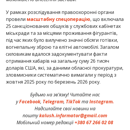
У рамках розслідування правоохоронні органи
провели
масштабну спецоперацію
, що включала
25 санкціонованих обшуків у службових кабінетах
міськради та за місцями проживання фігурантів,
під час яких було вилучено значні обсяги готівки,
вогнепальну зброю та елітні автомобілі. Загалом
силовикам вдалося задокументувати факти
отримання хабарів на загальну суму 26 тисяч
доларів США, які, за даними обласної прокуратури,
зловмисники систематично вимагали у період з
жовтня 2025 року по березень 2026 року.
Будьмо на зв’язку! Читайте нас
у
Facebook
,
Telegram
,
TikTok
та
Instagram.
Надсилайте свої новини на
пошту
kalush.informator@gmail.com
Мобільний номер редакції
+380 67 266 02 08