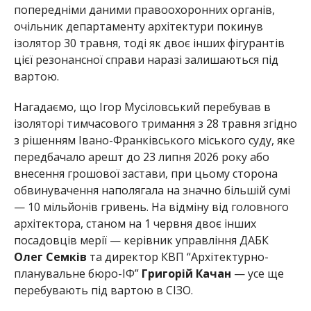
попередніми даними правоохоронних органів,
очільник департаменту архітектури покинув
ізолятор 30 травня, тоді як двоє інших фігурантів
цієї резонансної справи наразі залишаються під
вартою.
Нагадаємо, що Ігор Мусіловський перебував в
ізоляторі тимчасового тримання з 28 травня згідно
з рішенням Івано-Франківського міського суду, яке
передбачало арешт до 23 липня 2026 року або
внесення грошової застави, при цьому сторона
обвинувачення наполягала на значно більшій сумі
— 10 мільйонів гривень. На відміну від головного
архітектора, станом на 1 червня двоє інших
посадовців мерії — керівник управління ДАБК
Олег Семків
та директор КВП “Архітектурно-
планувальне бюро-ІФ”
Григорій Качан
— усе ще
перебувають під вартою в СІЗО.