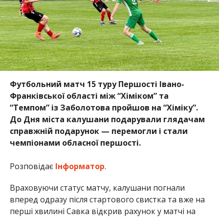
Футбольний матч 15 туру Першості Івано-
Франківської області між “Хіміком” та
“Темпом” із Заболотова пройшов на “Хіміку”.
До Дня міста калушани подарували глядачам
справжній подарунок — перемогли і стали
чемпіонами обласної першості.
Розповідає
Інформатор
.
Враховуючи статус матчу, калушани погнали
вперед одразу після стартового свистка та вже на
перші хвилині Савка відкрив рахунок у матчі на