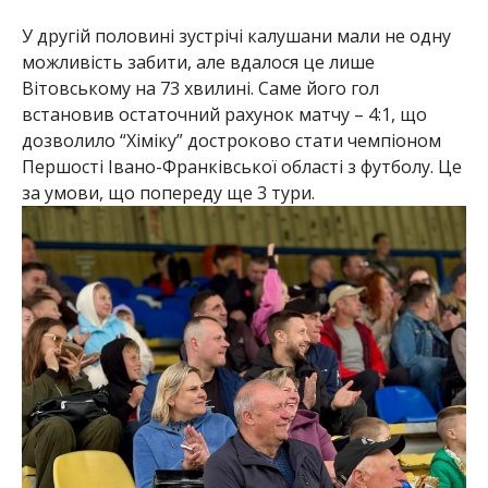
У другій половині зустрічі калушани мали не одну
можливість забити, але вдалося це лише
Вітовському на 73 хвилині. Саме його гол
встановив остаточний рахунок матчу – 4:1, що
дозволило “Хіміку” достроково стати чемпіоном
Першості Івано-Франківської області з футболу. Це
за умови, що попереду ще 3 тури.