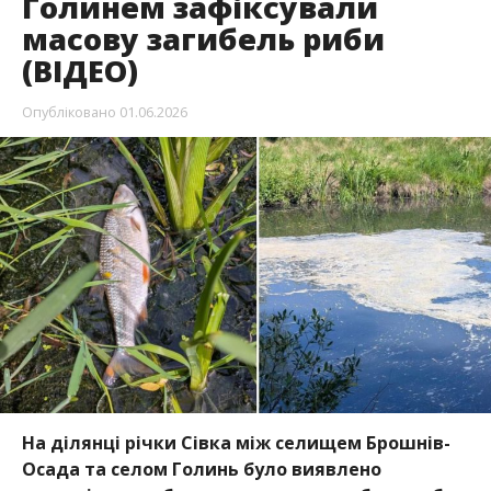
Голинем зафіксували
масову загибель риби
(ВІДЕО)
Опубліковано
01.06.2026
На ділянці річки Сівка між селищем Брошнів-
Осада та селом Голинь було виявлено