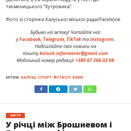
тисменицького “Хутровика”.
Фото зі сторінки Калуської міської ради/Facebook
Будьмо на зв’язку! Читайте нас
у
Facebook
,
Telegram
,
TikTok
та
Instagram.
Надсилайте свої новини на
пошту
kalush.informator@gmail.com
Мобільний номер редакції
+380 67 266 02 08
МІТКИ:
КАЛУШ
,
СПОРТ
,
ФУТБОЛ
,
ХІМІК
ЖИТТЯ
У річці між Брошневом і