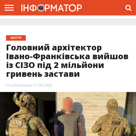
ГОЛОВНА
ЖИТТЯ
ВЛАДА
ГРОШІ
ТРЕШ
ДОЛИНА
РОЗСЛІДУВАННЯ
РЕКЛАМА
ПРО
ПРО
ІНТЕРВ’Ю
ВІДЕО
НАС
ПРОЄКТ
ЖИТТЯ
Головний архітектор
Івано-Франківська вийшов
із СІЗО під 2 мільйони
гривень застави
Опубліковано
01.06.2026