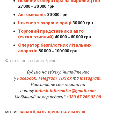
Помічник оператора на виробництво
27 000 – 30 000 грн
Автомеханік
30 000 грн
Інженер з охорони праці
30 000 грн
Торговий представник з авто
(ексклюзивний)
40 000 – 60 000 грн
Оператор безпілотних літальних
апаратів
50 000 – 100 000 грн
Фото ілюстративне/pexels
Будьмо на зв’язку! Читайте нас
у
Facebook
,
Telegram
,
TikTok
та
Instagram.
Надсилайте свої новини на
пошту
kalush.informator@gmail.com
Мобільний номер редакції
+380 67 266 02 08
МІТКИ:
ВАКАНСІЇ
,
КАЛУШ
,
РОБОТА У КАЛУШІ