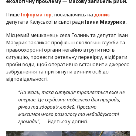
екологічну проблему — масову загибель риби.
Пише
Інформатор
, посилаючись на
допис
депутата Калуської міської ради
Івана Мазурика.
Місцевий мешканець села Голинь та депутат Іван
Мазурик закликає профільні екологічні служби та
правоохоронні органи негайно втрутитися в
ситуацію, провести ретельну перевірку, відібрати
проби води, щоб оперативно встановити джерело
забруднення та притягнути винних осіб до
відповідальності.
“На жаль, така ситуація трапляється вже не
вперше. Це серйозна небезпека для природи,
річки та здоров’я людей. Просимо
максимального розголосу та небайдужості
громади”,
— йдеться у дописі.