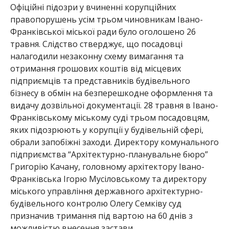
Офіційні підозри у вчиненні корупційних
правопорушень усім трьом чиновникам Івано-
Франківської міської ради було оголошено 26
травня. Слідство стверджує, що посадовці
налагодили незаконну схему вимагання та
отримання грошових коштів від місцевих
підприємців та представників будівельного
бізнесу в обмін на безперешкодне оформлення та
видачу дозвільної документації. 28 травня в Івано-
Франківському міському суді трьом посадовцям,
яких підозрюють у корупції у будівельній сфері,
обрали запобіжні заходи. Директору комунального
підприємства “Архітектурно-планувальне бюро”
Григорію Качану, головному архітектору Івано-
Франківська Ігорю Мусіловському та директору
міського управління державного архітектурно-
будівельного контролю Олегу Семківу суд
призначив тримання під вартою на 60 днів з
можливістю внесення застави.