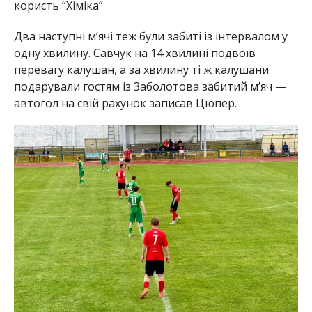
користь “Хіміка”
Два наступні мʼячі теж були забиті із інтервалом у
одну хвилину. Савчук на 14 хвилині подвоїв
перевагу калушан, а за хвилину ті ж калушани
подарували гостям із Заболотова забитий мʼяч —
автогол на свій рахунок записав Цюпер.