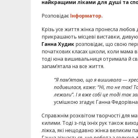
найкращими ліками для душі та сп
Розповідає
Інформатор.
Крізь усе життя жінка пронесла любов 
прикрашають місцеві виставки, дивую
Ганна Худик
розповідає, що свою пер
початкових класах школи, коли мама в
тоді юна вишивальниця отримала й сві
запам’ятала на все життя.
“Я пам’ятаю, що я вишивала — хрест
подивилася, каже: “Ні, то не так! 
лежали”. І я вже собі це тоді так з
усмішкою згадує Ганна Федорівна
Справжнім розквітом творчості для ма
килими. Тоді з-під їхніх рук також ви
ліжка, які нещодавно жінка великим па
Ганна зізнається, що робота з голкою д