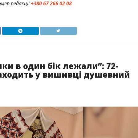
мер редакції
+380 67 266 02 08
ики в один бік лежали”: 72-
находить у вишивці душевний