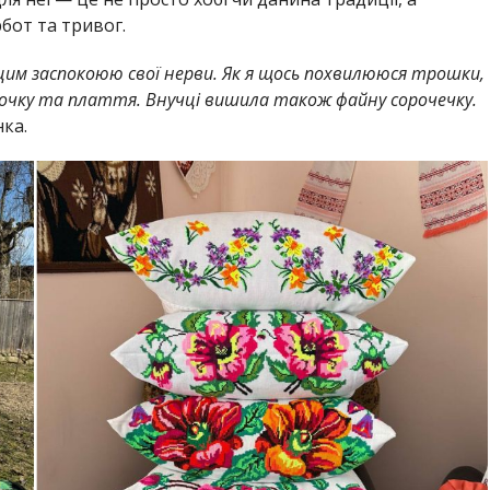
бот та тривог.
цим заспокоюю свої нерви. Як я щось похвилююся трошки,
рочку та плаття. Внучці вишила також файну сорочечку.
ка.