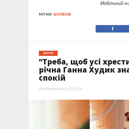
Мобільний но
МІТКИ:
БОЛЕХІВ
ЖИТТЯ
“Треба, щоб усі хрест
річна Ганна Худик з
спокій
Опубліковано
22.05.2026