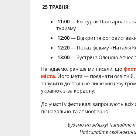
25 ТРАВНЯ:
11:00
— Екскурсія Прикарпатськ
туризму
12:00
— Відкриття фотовиставки 
12:20
— Показ фільму «Наталія К
13:00
— Зустріч з Оленою Апчел 
Нагадаємо, раніше ми писали, що
фест
міста.
Його мета — поєднати освітній,
залучити до події не лише місцеву гром
українок з-за кордону.
До участі у фестивалі запрошують всіх
пізнавально та атмосферно.
Будьмо на зв’язку! Читайте н
Надсилайте свої новин