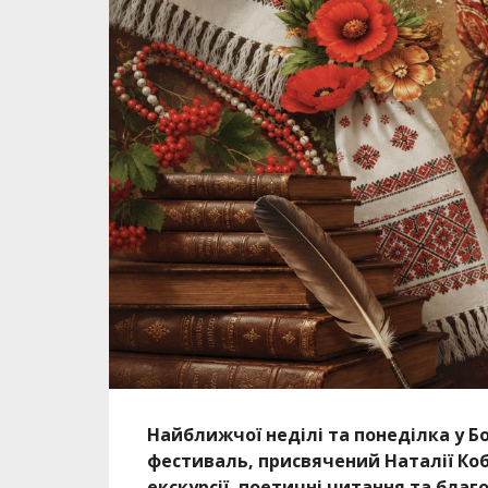
Найближчої неділі та понеділка у Б
фестиваль, присвячений Наталії Коб
екскурсії, поетичні читання та благо