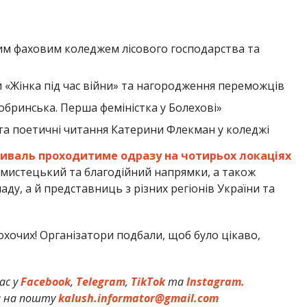
им фаховим коледжем лісового господарства та
«Жінка під час війни» та нагородження переможців
обринська. Перша феміністка у Болехові»
та поетичні читання Катерини Флекман у коледжі
иваль проходитиме одразу на чотирьох локаціях
 мистецький та благодійний напрямки, а також
аду, а й представниць з різних регіонів України та
 охочих! Організатори подбали, щоб було цікаво,
ас у
Facebook
,
Telegram
,
TikTok
та
Instagram.
и на пошту
kalush.informator@gmail.com