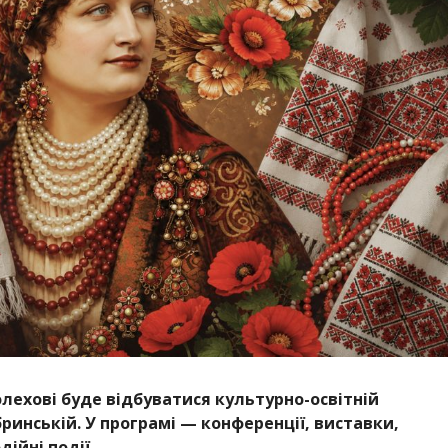
олехові буде відбуватися культурно-освітній
ринській. У програмі — конференції, виставки,
дійні події.