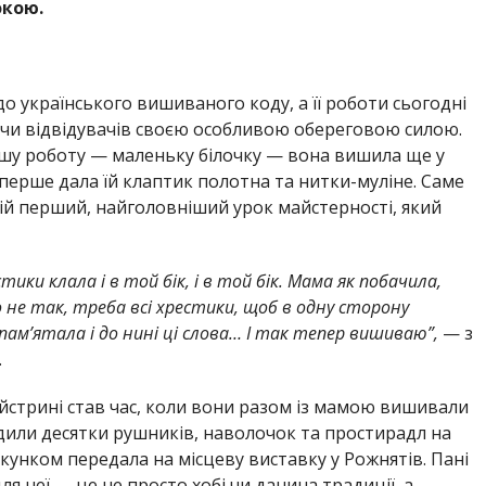
окою.
до українського вишиваного коду, а її роботи сьогодні
чи відвідувачів своєю особливою обереговою силою.
шу роботу — маленьку білочку — вона вишила ще у
перше дала їй клаптик полотна та нитки-муліне. Саме
й перший, найголовніший урок майстерності, який
ики клала і в той бік, і в той бік. Мама як побачила,
То не так, треба всі хрестики, щоб в одну сторону
апам’ятала і до нині ці слова… І так тепер вишиваю”,
— з
.
йстрині став час, коли вони разом із мамою вишивали
ходили десятки рушників, наволочок та простирадл на
кунком передала на місцеву виставку у Рожнятів. Пані
ля неї — це не просто хобі чи данина традиції, а