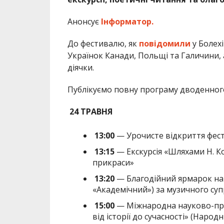
Анонсує
Інформатор.
До фестивалю, як
повідомили
у Болехі
Українок Канади, Польщі та Галичини, 
діячки.
Публікуємо повну програму дводенного
24 ТРАВНЯ
13:00
— Урочисте відкриття фести
13:15
— Екскурсія «Шляхами Н. Ко
прикраси»
13:20
— Благодійний ярмарок на 
«Академічний») за музичного су
15:00
— Міжнародна науково-прак
від історії до сучасності» (Народн