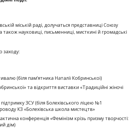
вській міській раді, долучаться представниці Союзу
а також науковиці, письменниці, мисткині й громадські
 заходу:
валю (біля пам’ятника Наталії Кобринської)
бринської» та відкриття виставки «Традиційні жіночі
підтримку ЗСУ (біля Болехівського ліцею №1
проводу КЗ «Болехівська школа мистецтв»
тична конференція «Фемінізм крізь призму творчості:
ий дім)