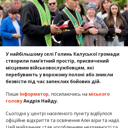
У найбільшому селі Голинь Калуської громади
створили пам’ятний простір, присвячений
місцевим військовослужбовцям, які
перебувають у ворожому полоні або зникли
безвісти під час запеклих бойових дій.
Пише
Інформатор
, посилаючись на
міського
голову
Андрія Найду.
Сьогодні у центрі населеного пункту відбулося
офіційне відкриття та освячення Алеї віри та надії.
Цей майданчик став уособленням незламності та