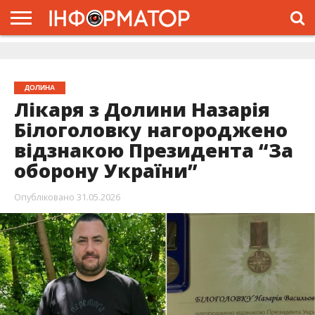
ГОЛОВНА
ЖИТТЯ
ВЛАДА
ГРОШІ
ТРЕШ
ДОЛИНА
РОЗСЛІДУВАННЯ
РЕКЛАМА
ПРО
ПРО
ІНТЕРВ’Ю
ВІДЕО
НАС
ПРОЄКТ
ДОЛИНА
Лікаря з Долини Назарія
Білоголовку нагороджено
відзнакою Президента “За
оборону України”
Опубліковано
31.05.2026