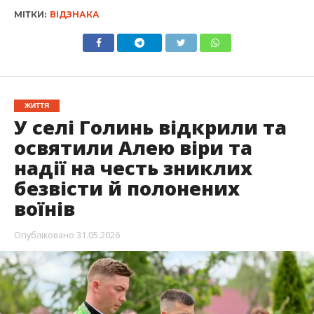
МІТКИ:
ВІДЗНАКА
ЖИТТЯ
У селі Голинь відкрили та
освятили Алею віри та
надії на честь зниклих
безвісти й полонених
воїнів
Опубліковано
31.05.2026