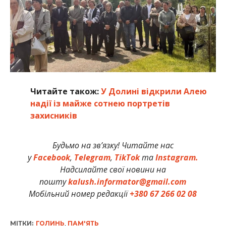
Читайте також:
У Долині відкрили Алею
надії із майже сотнею портретів
захисників
Будьмо на зв’язку! Читайте нас
у
Facebook
,
Telegram
,
TikTok
та
Instagram.
Надсилайте свої новини на
пошту
kalush.informator@gmail.com
Мобільний номер редакції
+380 67 266 02 08
МІТКИ:
ГОЛИНЬ
,
ПАМ'ЯТЬ