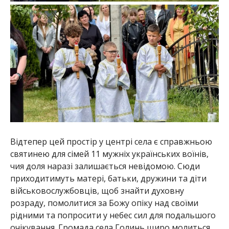
Відтепер цей простір у центрі села є справжньою
святинею для сімей 11 мужніх українських воїнів,
чия доля наразі залишається невідомою. Сюди
приходитимуть матері, батьки, дружини та діти
військовослужбовців, щоб знайти духовну
розраду, помолитися за Божу опіку над своїми
рідними та попросити у небес сил для подальшого
очікування. Громада села Голинь щиро молиться