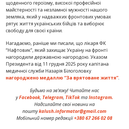
щоденного героїзму, високої професійної
майстерності та незламної мужності нашого
земляка, який у надважких фронтових умовах
рятує життя українських бійців та виборює
свободу для своєї країни.
Нагадаємо, раніше ми писали, що лікаря ФК
“Нафтовик”, який захищає Україну на фронті
нагородили державною нагородою. Указом
Президента від 11 грудня 2025 року капітана
медичної служби Назарія Білоголовку
нагороджено медаллю “За врятоване життя”
.
Будьмо на зв’язку! Читайте нас
у
Facebook
,
Telegram
,
TikTok
та
Instagram.
Надсилайте свої новини на
пошту
kalush.informator@gmail.com
Мобільний номер редакції
+380 67 266 02 08