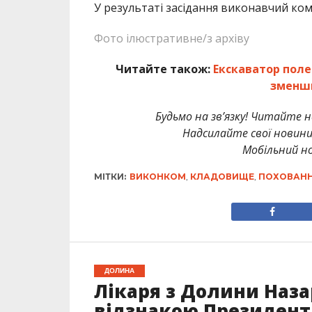
У результаті засідання виконавчий ком
Фото ілюстративне/з архіву
Читайте також:
Екскаватор поле
зменши
Будьмо на зв’язку! Читайте н
Надсилайте свої новин
Мобільний но
МІТКИ:
ВИКОНКОМ
,
КЛАДОВИЩЕ
,
ПОХОВАН
ДОЛИНА
Лікаря з Долини Наза
відзнакою Президента