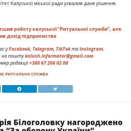
ітет Калуської міської ради ухвалив дане рішення.
гшив роботу калуської “Ритуальної служби”, але
в дохід підприємства
ас у
Facebook
,
Telegram
,
TikTok
та
Instagram.
и на пошту
kalush.informator@gmail.com
мер редакції
+380 67 266 02 08
НЯ
,
РИТУАЛЬНА СЛУЖБА
рія Білоголовку нагороджено
 “За оборону України”