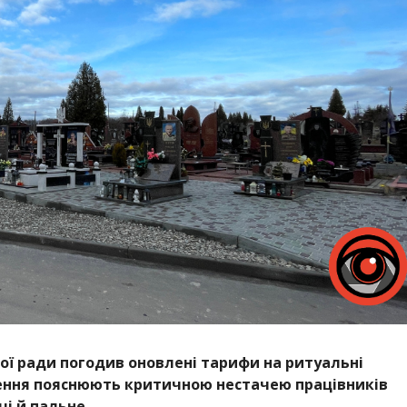
ої ради погодив оновлені тарифи на ритуальні
шення пояснюють критичною нестачею працівників
і й пальне.