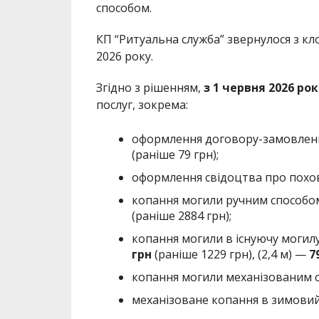
способом.
КП “Ритуальна служба” звернулося з кл
2026 року.
Згідно з рішенням,
з 1 червня 2026 рок
послуг, зокрема:
оформлення договору-замовленн
(раніше 79 грн);
оформлення свідоцтва про пох
копання могили ручним способом
(раніше 2884 грн);
копання могили в існуючу могилу
грн
(раніше 1229 грн), (2,4 м) —
7
копання могили механізованим с
механізоване копання в зимовий 