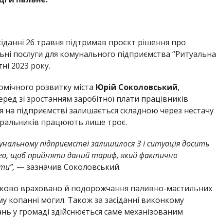
сіданні 26 травня підтримав проєкт рішення про
ьні послуги для комунального підприємства “Ритуальна
ні 2023 року.
омічного розвитку міста
Юрій Соколовський
,
ред зі зростанням заробітної плати працівників
ія на підприємстві залишається складною через нестачу
биральників працюють лише троє.
унальному підприємстві залишилося 3 і ситуація досить
того, щоб прийняти даний тариф, який фактично
ти”,
— зазначив Соколовський.
астково враховано й подорожчання паливно-мастильних
у копанні могил. Також за засіданні виконкому
ань у громаді здійснюється саме механізованим