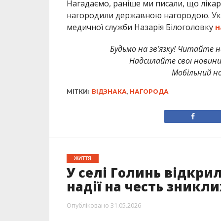
Нагадаємо, раніше ми писали, що лікар
нагородили державною нагородою. Указ
медичної служби Назарія Білоголовку
н
Будьмо на зв’язку! Читайте н
Надсилайте свої новин
Мобільний но
МІТКИ:
ВІДЗНАКА
,
НАГОРОДА
ЖИТТЯ
У селі Голинь відкри
надії на честь зникли
Опубліковано
31.05.2026