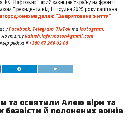
я ФК “Нафтовик”, який захищає Україну на фронті
ом Президента від 11 грудня 2025 року капітана
агороджено медаллю “За врятоване життя”
.
ас у
Facebook
,
Telegram
,
TikTok
та
Instagram.
и на пошту
kalush.informator@gmail.com
мер редакції
+380 67 266 02 08
ли та освятили Алею віри та
х безвісти й полонених воїнів