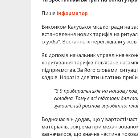
Пише
Інформатор
.
Виконком Калуської міської ради на за
встановлення нових тарифів на ритуал
служба”. Востаннє їх переглядали у жовт
Як доповів начальник управління екон
коригування тарифів пов’язане насампе
підприємства. За його словами, ситуац
кадрів. Наразі з дев’яти штатних при
“З 9 прибиральників на нашому ком
складна. Тому є всі підстави для 
зумовлений ростом заробітної пла
Водночас він додав, що у вартості ч
матеріалів, зокрема при механізованом
зазначалося, що значна частина похов