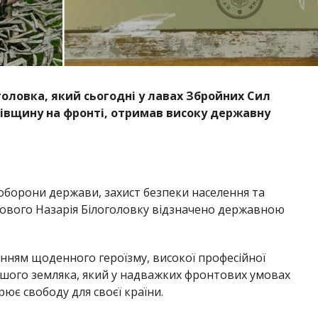
головка, який сьогодні у лавах Збройних Сил
івщину на фронті, отримав високу державну
оборони держави, захист безпеки населення та
ькового Назарія Білоголовку відзначено державною
енням щоденного героїзму, високої професійної
ашого земляка, який у надважких фронтових умовах
рює свободу для своєї країни.