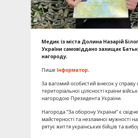
Медик із міста Долина Назарій Біло
України самовіддано захищає Батьк
нагороду.
Пише
Інформатор.
За вагомий особистий внесок у справу 
територіальної цілісності країни війс
нагородою Президента України.
Нагорода “За оборону України” є свідч
майстерності та незламної мужності н
рятує життя українських бійців та вибо