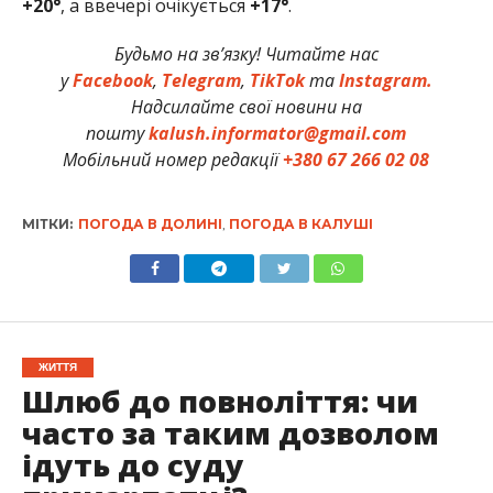
+20°
, а ввечері очікується
+17°
.
Будьмо на зв’язку! Читайте нас
у
Facebook
,
Telegram
,
TikTok
та
Instagram.
Надсилайте свої новини на
пошту
kalush.informator@gmail.com
Мобільний номер редакції
+380 67 266 02 08
МІТКИ:
ПОГОДА В ДОЛИНІ
,
ПОГОДА В КАЛУШІ
ЖИТТЯ
Шлюб до повноліття: чи
часто за таким дозволом
ідуть до суду