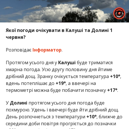
Якої погоди очікувати в Калуші та Долині 1
червня?
Розповідає
Інформатор
.
Протягом усього дня у
Калуші
буде триматися
хмарна погода. Усю другу половину дня йтиме
дрібний дощ. Зранку очікується температура
+10°
,
вдень потеплішає до
+19°
, а ввечері на
термометрі можна буде побачити позначку
+17°
.
У
Долині
протягом усього дня погода буде
похмурою. Удень і ввечері буде йти дрібний дощ.
День розпочнеться з температури
+10°
, ближче до
середини доби повітря прогріється до позначки