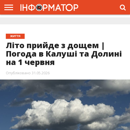
ГОЛОВНА
ЖИТТЯ
ВЛАДА
ГРОШІ
ТРЕШ
ДОЛИНА
РОЗСЛІДУВАННЯ
РЕКЛАМА
ПРО
ПРО
ІНТЕРВ’Ю
ВІДЕО
НАС
ПРОЄКТ
ЖИТТЯ
Літо прийде з дощем |
Погода в Калуші та Долині
на 1 червня
Опубліковано
31.05.2026