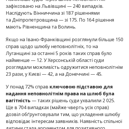
зафіксовано на Львівщині — 240 випадків.
Наслідують Вінниччина зі 187 рішеннями
та Дніпропетровщина — зі 175. По 164 рішення
мають Рівненщина та Волинь.
Якщо на Івано-Франківщині розглянули більше 150
справ щодо шлюбу неповнолітніх, то на
Луганщині за останні 5 років таких справ було
найменше — 12. У Херсонській області суди
розглядали можливість одружитися неповнолітнім
23 рази, у Києві — 42, а на Донеччині — 45.
У понад 72% справ
ключовою підставою для
надання неповнолітнім права на шлюб була
вагітність
— таких рішень суди ухвалили 2 025.
Ще в 704 випадках (майже чверть усіх справ)
дозвіл обґрунтовували тим, що укладення шлюбу
відповідає інтересам заявників. Наявність спільної
дитини стала аргументом для позитивного