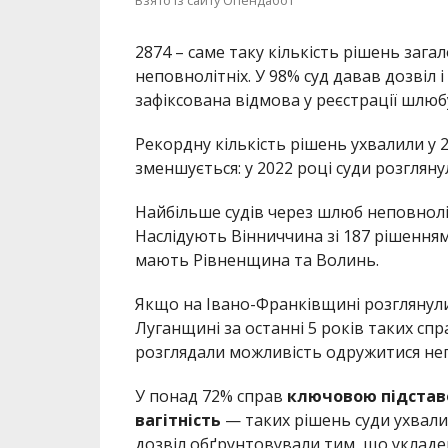
Взято із сайту Опендабот
2874 – саме таку кількість рішень заг
неповнолітніх. У 98% суд давав дозвіл 
зафіксована відмова у реєстрації шлюбу
Рекордну кількість рішень ухвалили у 2
зменшується: у 2022 році суди розглянул
Найбільше судів через шлюб неповнолі
Наслідують Вінниччина зі 187 рішення
мають Рівненщина та Волинь.
Якщо на Івано-Франківщині розглянули
Луганщині за останні 5 років таких спр
розглядали можливість одружитися непо
У понад 72% справ
ключовою підстав
вагітність
— таких рішень суди ухвалил
дозвіл обґрунтовували тим, що укладе