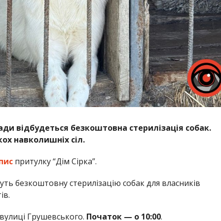
мади відбудеться безкоштовна стерилізація собак.
ох навколишніх сіл.
пис
притулку “Дім Сірка”.
едуть безкоштовну стерилізацію собак для власників
ів.
 вулиці Грушевського.
Початок — о 10:00
.