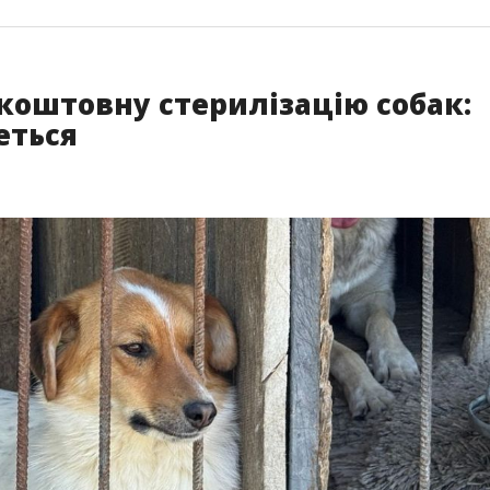
зкоштовну стерилізацію собак:
еться