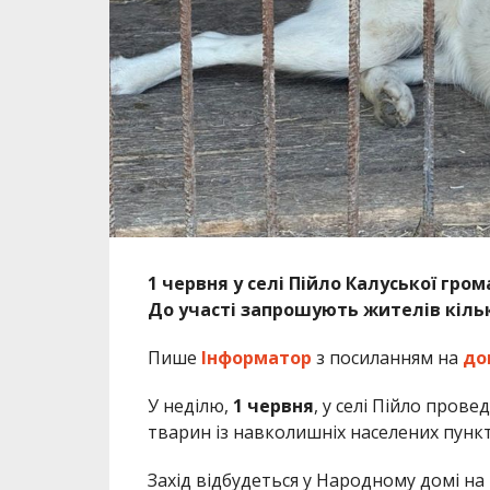
1 червня у селі Пійло Калуської гро
До участі запрошують жителів кільк
Пише
Інформатор
з посиланням на
до
У неділю,
1 червня
, у селі Пійло пров
тварин із навколишніх населених пункт
Захід відбудеться у Народному домі на