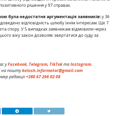
позитивного рішення у 97 справах.
ю була недостатня аргументація заявників:
у 36
доведено відповідність шлюбу їхнім інтересам. Ще 7
ета спору. У 5 випадках заявникам відмовили через
цього віку закон дозволяє звертатися до суду за
ас у
Facebook
,
Telegram
,
TikTok
та
Instagram.
и на пошту
kalush.informator@gmail.com
мер редакції
+380 67 266 02 08