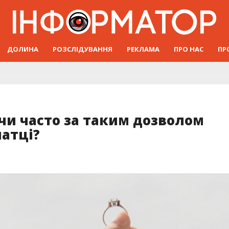
ДОЛИНА
РОЗСЛІДУВАННЯ
РЕКЛАМА
ПРО НАС
ПР
чи часто за таким дозволом
патці?