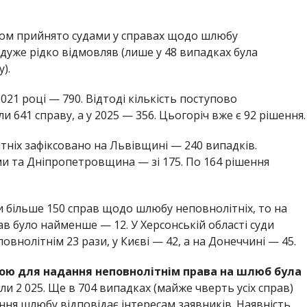
алом прийнято судами у справах щодо шлюбу
і дуже рідко відмовляв (лише у 48 випадках була
).
021 році — 790. Відтоді кількість поступово
и 641 справу, а у 2025 — 356. Цьогоріч вже є 92 рішення.
тніх зафіксовано на Львівщині — 240 випадків.
ми та Дніпропетровщина — зі 175. По 164 рішення
 більше 150 справ щодо шлюбу неповнолітніх, то на
ав було найменше — 12. У Херсонській області суди
внолітнім 23 рази, у Києві — 42, а на Донеччині — 45.
ою для надання неповнолітнім права на шлюб була
и 2 025. Ще в 704 випадках (майже чверть усіх справ)
ння шлюбу відповідає інтересам заявників. Наявність