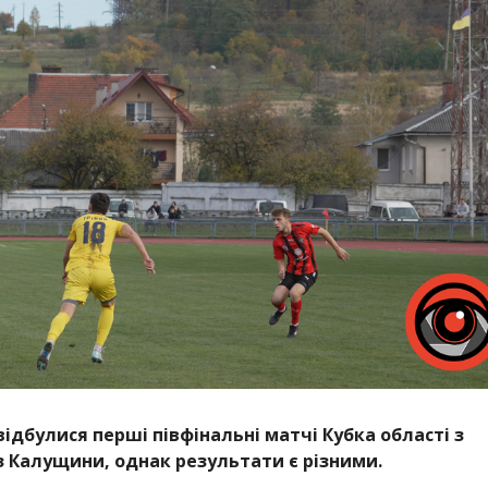
дбулися перші півфінальні матчі Кубка області з
 з Калущини, однак результати є різними.