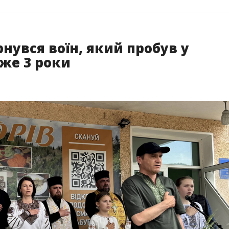
нувся воїн, який пробув у
же 3 роки