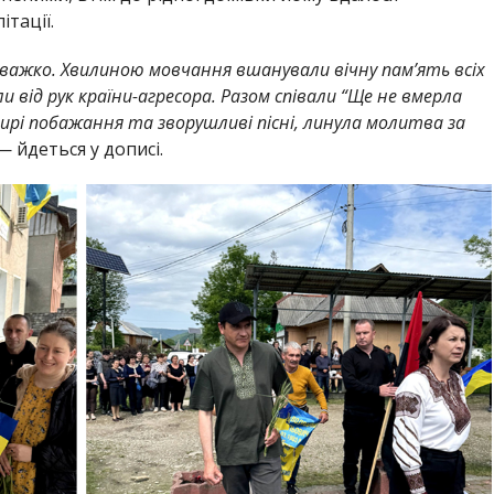
ітації.
 важко. Хвилиною мовчання вшанували вічну пам’ять всіх
ли від рук країни-агресора. Разом співали “Ще не вмерла
 щирі побажання та зворушливі пісні, линула молитва за
 — йдеться у дописі.