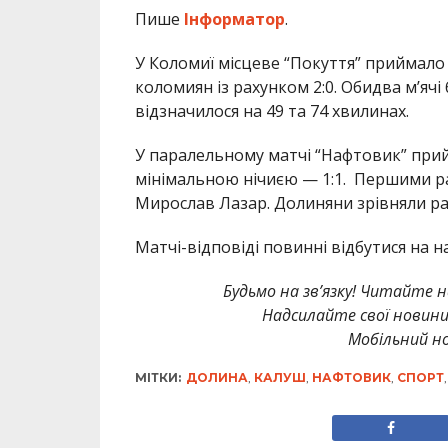
Пише
Інформатор
.
У Коломиї місцеве “Покуття” приймало 
коломиян із рахунком 2:0. Обидва мʼячі 
відзначилося на 49 та 74 хвилинах.
У паралельному матчі “Нафтовик” прий
мінімальною нічиєю — 1:1. Першими рах
Мирослав Лазар. Долиняни зрівняли рах
Матчі-відповіді повинні відбутися на н
Будьмо на зв’язку! Читайте н
Надсилайте свої новин
Мобільний но
МІТКИ:
ДОЛИНА
,
КАЛУШ
,
НАФТОВИК
,
СПОРТ