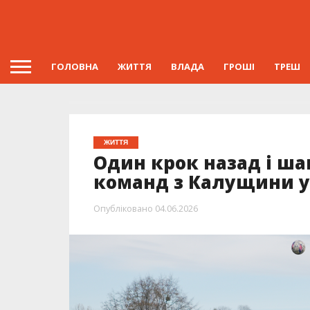
ГОЛОВНА
ЖИТТЯ
ВЛАДА
ГРОШІ
ТРЕШ
ЖИТТЯ
Один крок назад і ша
команд з Калущини у 
Опубліковано
04.06.2026