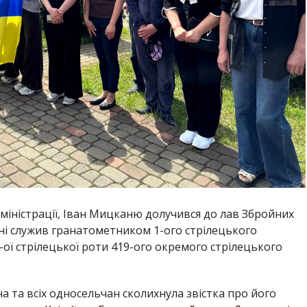
міністрації, Іван Мицканю долучився до лав Збройних
йні служив гранатометником 1-ого стрілецького
-ої стрілецької роти 419-ого окремого стрілецького
а та всіх односельчан сколихнула звістка про його