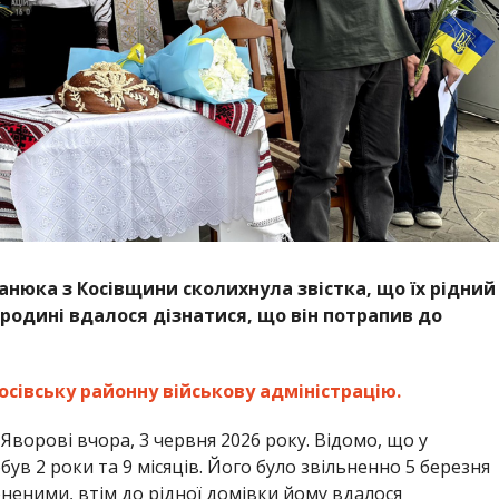
анюка з Косівщини сколихнула звістка, що їх рідний
 родині вдалося дізнатися, що він потрапив до
осівську районну військову адміністрацію.
Яворові вчора, 3 червня 2026 року. Відомо, що у
ув 2 роки та 9 місяців. Його було звільненно 5 березня
оненими, втім до рідної домівки йому вдалося