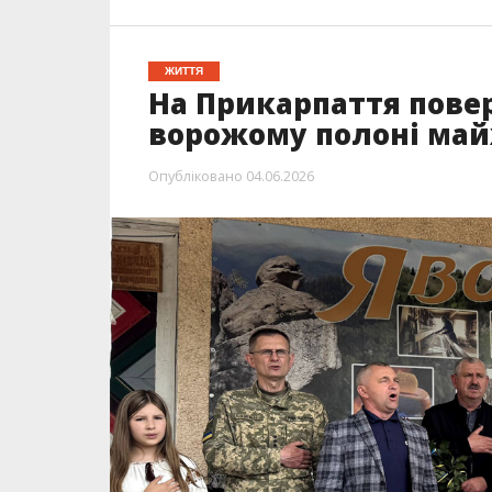
ЖИТТЯ
На Прикарпаття повер
ворожому полоні май
Опубліковано
04.06.2026