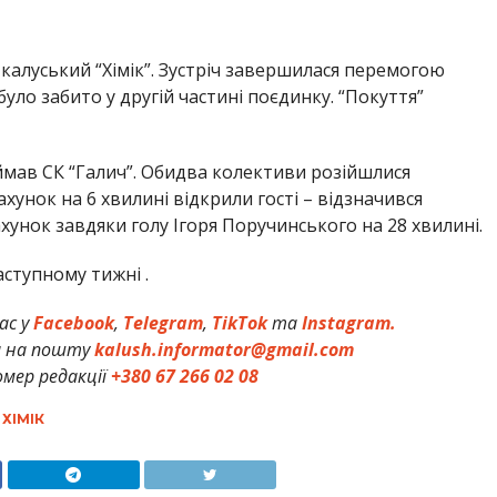
калуський “Хімік”. Зустріч завершилася перемогою
було забито у другій частині поєдинку. “Покуття”
мав СК “Галич”. Обидва колективи розійшлися
унок на 6 хвилині відкрили гості – відзначився
унок завдяки голу Ігоря Поручинського на 28 хвилині.
аступному тижні .
ас у
Facebook
,
Telegram
,
TikTok
та
Instagram.
и на пошту
kalush.informator@gmail.com
мер редакції
+380 67 266 02 08
,
ХІМІК