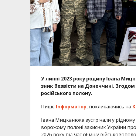
У липні 2023 року родину Івана Мицк
зник безвісти на Донеччині. Згодом
російського полону.
Пише
Інформатор
, покликаючись на
К
Івана Мицканюка зустрічали у рідному 
ворожому полоні захисник України проб
2026 року під час обміну військовопол