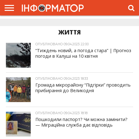
ГОЛОВНА
ЖИТТЯ
ВЛАДА
ГРОШІ
ТРЕШ
ДОЛИНА
РОЗСЛІДУВАННЯ
РЕКЛАМА
ПРО
ПРО
ІНТЕРВ’Ю
ВІДЕО
НАС
ПРОЄКТ
ЖИТТЯ
ОПУБЛІКОВАНО 09.04.2023 22:00
“Тиждень новий, а погода стара” | Прогноз
погоди в Калуші на 10 квітня
ОПУБЛІКОВАНО 09.04.2023 18:33
Громада мікрорайону “Підгірки” проводить
прибирання до Великодня
ОПУБЛІКОВАНО 09.04.2023 18:18
Пошкодили паспорт? Чи можна замінити?
— Міграційна служба дає відповідь