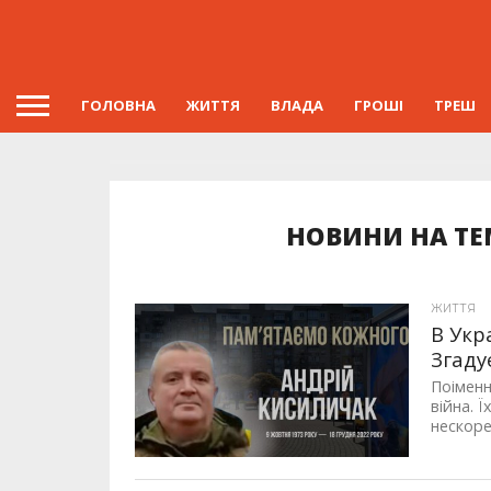
ГОЛОВНА
ЖИТТЯ
ВЛАДА
ГРОШІ
ТРЕШ
НОВИНИ НА ТЕ
ЖИТТЯ
В Укр
Згаду
Поіменн
війна. 
нескоре