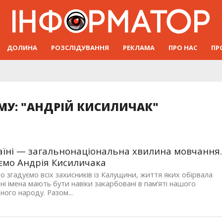
ДОЛИНА
РОЗСЛІДУВАННЯ
РЕКЛАМА
ПРО НАС
ПР
МУ: "АНДРІЙ КИСИЛИЧАК"
аїні — загальнонаціональна хвилина мовчання
ємо Андрія Кисиличака
о згадуємо всіх захисників із Калущини, життя яких обірвала
Їхні імена мають бути навіки закарбовані в пам’яті нашого
ного народу. Разом...