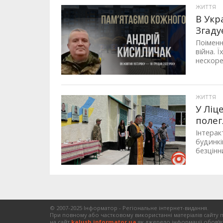
ЖИТТЯ
В Укр
Згаду
Поіменн
війна. 
нескоре
ЖИТТЯ
У Ліц
полег
Інтерак
будинкі
безцінн
© 2007-2025 Інформатор - Регіональне інтернет-видання.
При повному або частковому використанні матеріалів сайту 
на сайт
kalush.informator.ua
як джерело інформації обов'я