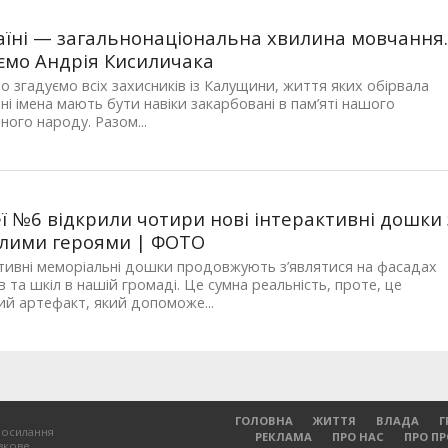
аїні — загальнонаціональна хвилина мовчання
ємо Андрія Кисиличака
о згадуємо всіх захисників із Калущини, життя яких обірвала
Їхні імена мають бути навіки закарбовані в пам’яті нашого
ного народу. Разом...
еї №6 відкрили чотири нові інтерактивні дошки 
лими героями | ФОТО
тивні меморіальні дошки продовжують з’являтися на фасадах
в та шкіл в нашій громаді. Це сумна реальність, проте, це
ий артефакт, який допоможе...
ГОЛОВНА
ЖИТТЯ
ВЛАДА
Г
посилання
РЕКЛАМА
ПРО НАС
ПРО П
зкове.