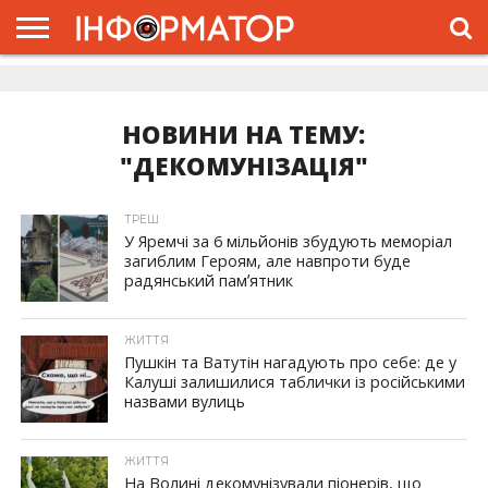
ГОЛОВНА
ЖИТТЯ
ВЛАДА
ГРОШІ
ТРЕШ
ДОЛИНА
РОЗСЛІДУВАННЯ
РЕКЛАМА
ПРО
ПРО
ІНТЕРВ’Ю
ВІДЕО
НАС
ПРОЄКТ
НОВИНИ НА ТЕМУ:
"ДЕКОМУНІЗАЦІЯ"
ТРЕШ
У Яремчі за 6 мільйонів збудують меморіал
загиблим Героям, але навпроти буде
радянський памʼятник
ЖИТТЯ
Пушкін та Ватутін нагадують про себе: де у
Калуші залишилися таблички із російськими
назвами вулиць
ЖИТТЯ
На Волині декомунізували піонерів, що