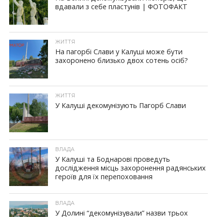
вдавали з себе пластунів | ФОТОФАКТ
ЖИТТЯ
На пагорбі Слави у Калуші може бути
захоронено близько двох сотень осіб?
ЖИТТЯ
У Калуші декомунізують Пагорб Слави
ВЛАДА
У Калуші та Боднарові проведуть
дослідження місць захоронення радянських
героїв для їх перепоховання
ВЛАДА
У Долині “декомунізували” назви трьох