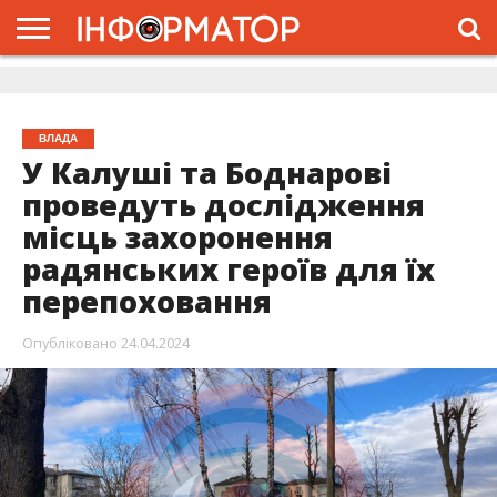
ГОЛОВНА
ЖИТТЯ
ВЛАДА
ГРОШІ
ТРЕШ
ДОЛИНА
РОЗСЛІДУВАННЯ
РЕКЛАМА
ПРО
ПРО
ІНТЕРВ’Ю
ВІДЕО
НАС
ПРОЄКТ
ВЛАДА
У Калуші та Боднарові
проведуть дослідження
місць захоронення
радянських героїв для їх
перепоховання
Опубліковано
24.04.2024