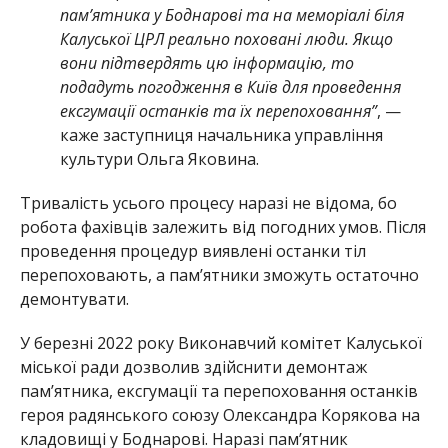
пам’ятника у Боднарові та на меморіалі біля
Калуської ЦРЛ реально поховані люди. Якщо
вони підтвердять цю інформацію, то
подадуть погодження в Київ для проведення
ексгумації останків та їх перепоховання”
, —
каже заступниця начальника управління
культури Ольга Яковина.
Тривалість усього процесу наразі не відома, бо
робота фахівців залежить від погодних умов. Після
проведення процедур виявлені останки тіл
перепоховають, а пам’ятники зможуть остаточно
демонтувати.
У березні 2022 року Виконавчий комітет Калуської
міської ради дозволив здійснити демонтаж
пам’ятника, ексгумації та перепоховання останків
героя радянського союзу Олександра Корякова на
кладовищі у Боднарові. Наразі пам’ятник