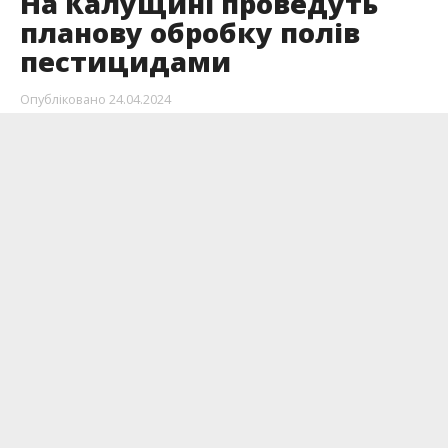
На Калущині проведуть
планову обробку полів
пестицидами
Опубліковано
24.04.2024
На цьому тижні на Калущині розпочнеться
обробка зернових культур на полях