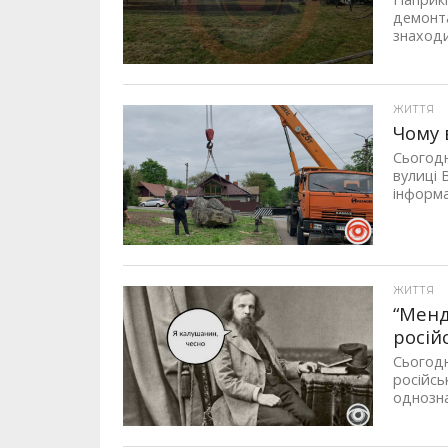
демонта
знаходи
ЖИТТЯ
Чому 
Сьогодн
вулиці 
інформа
ЖИТТЯ
“Менд
росій
Сьогодн
російсь
однозна