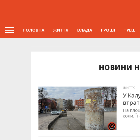
ГОЛОВНА
ЖИТТЯ
ВЛАДА
ГРОШІ
ТРЕШ
НОВИНИ Н
ЖИТТЯ
У Кал
втрат
На площ
коли. Ї