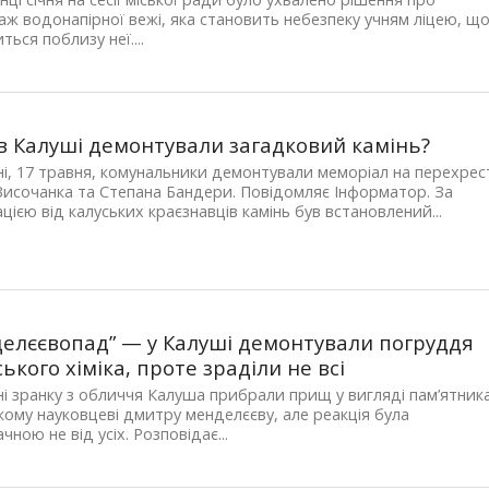
ж водонапірної вежі, яка становить небезпеку учням ліцею, щ
ться поблизу неї....
в Калуші демонтували загадковий камінь?
і, 17 травня, комунальники демонтували меморіал на перехрес
Височанка та Степана Бандери. Повідомляє Інформатор. За
цією від калуських краєзнавців камінь був встановлений...
елєєвопад” — у Калуші демонтували погруддя
ського хіміка, проте зраділи не всі
і зранку з обличчя Калуша прибрали прищ у вигляді пам’ятник
кому науковцеві дмитру менделєєву, але реакція була
чною не від усіх. Розповідає...