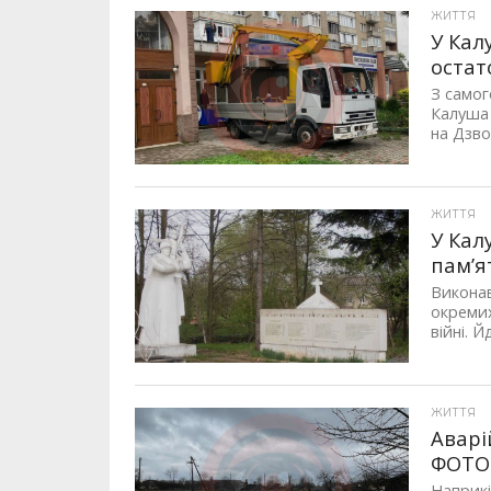
ЖИТТЯ
У Кал
остат
З самог
Калуша 
на Дзвон
ЖИТТЯ
У Кал
пам’я
Виконав
окремих
війні. 
ЖИТТЯ
Аварі
ФОТО
Наприкі