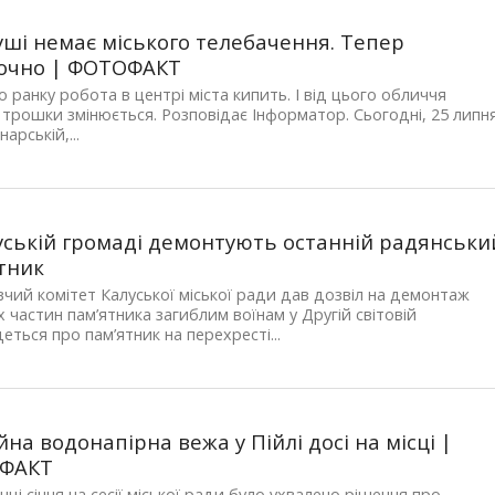
уші немає міського телебачення. Тепер
очно | ФОТОФАКТ
о ранку робота в центрі міста кипить. І від цього обличчя
трошки змінюється. Розповідає Інформатор. Сьогодні, 25 липня
арській,...
уській громаді демонтують останній радянськи
тник
чий комітет Калуської міської ради дав дозвіл на демонтаж
 частин пам’ятника загиблим воїнам у Другій світовій
Йдеться про пам’ятник на перехресті...
йна водонапірна вежа у Пійлі досі на місці |
ФАКТ
нці січня на сесії міської ради було ухвалено рішення про