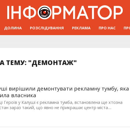
ДОЛИНА
РОЗСЛІДУВАННЯ
РЕКЛАМА
ПРО НАС
ПР
А ТЕМУ: "ДЕМОНТАЖ"
уші вирішили демонтувати рекламну тумбу, яка
ила власника
і Героїв у Калуші є рекламна тумба, встановлена ще хтозна
ї стан зараз такий, що явно не прикрашає центр міста....