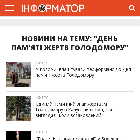
ГОЛОВНА
ЖИТТЯ
ВЛАДА
ГРОШІ
ТРЕШ
ДОЛИНА
РОЗСЛІДУВАННЯ
РЕКЛАМА
ПРО
ПРО
ІНТЕРВ’Ю
ВІДЕО
НАС
ПРОЄКТ
НОВИНИ НА ТЕМУ: "ДЕНЬ
ПАМ’ЯТІ ЖЕРТВ ГОЛОДОМОРУ"
ЖИТТЯ
У Коломиї влаштували перформанс до Дня
пам’яті жертв Голодомору
ЖИТТЯ
Єдиний пам’ятний знак жертвам
Голодомору в Калуській громаді: як
виглядає і коли встановлений?
ЖИТТЯ
“Трагедія незнищеної долі”: у Болехові