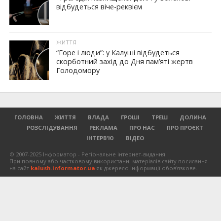
відбудеться віче-реквієм
ЖИТТЯ
“Горе і люди”: у Калуші відбудеться
скорботний захід до Дня пам’яті жертв
Голодомору
ГОЛОВНА
ЖИТТЯ
ВЛАДА
ГРОШІ
ТРЕШ
ДОЛИНА
РОЗСЛІДУВАННЯ
РЕКЛАМА
ПРО НАС
ПРО ПРОЄКТ
ІНТЕРВ’Ю
ВІДЕО
© 2007-2025 Інформатор - Регіональне інтернет-видання.
При повному або частковому використанні матеріалів сайту посилання
на сайт
kalush.informator.ua
як джерело інформації обов'язкове.