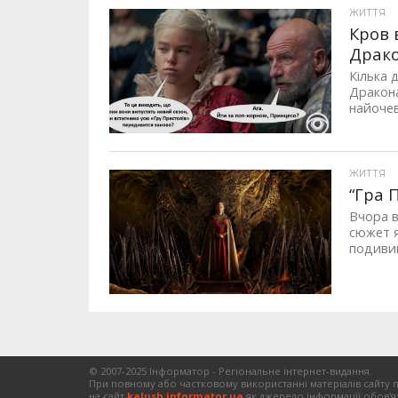
ЖИТТЯ
Кров 
Драко
Кілька 
Дракона
найочев
ЖИТТЯ
“Гра 
Вчора в
сюжет я
подивив
© 2007-2025 Інформатор - Регіональне інтернет-видання.
При повному або частковому використанні матеріалів сайту 
на сайт
kalush.informator.ua
як джерело інформації обов'я