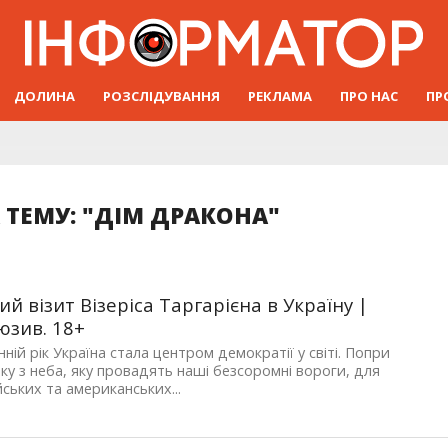
ДОЛИНА
РОЗСЛІДУВАННЯ
РЕКЛАМА
ПРО НАС
ПР
 ТЕМУ: "ДІМ ДРАКОНА"
й візит Візеріса Таргарієна в Україну |
юзив. 18+
нній рік Україна стала центром демократії у світі. Попри
ку з неба, яку провадять наші безсоромні вороги, для
ських та американських...