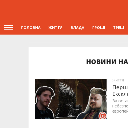
ГОЛОВНА
ЖИТТЯ
ВЛАДА
ГРОШІ
ТРЕШ
НОВИНИ НА
ЖИТТЯ
Перши
Екскл
За оста
небезпе
європей