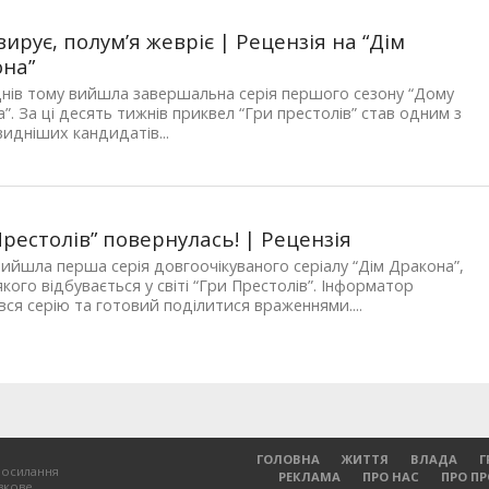
вирує, полум’я жевріє | Рецензія на “Дім
на”
днів тому вийшла завершальна серія першого сезону “Дому
”. За ці десять тижнів приквел “Гри престолів” став одним з
идніших кандидатів...
Престолів” повернулась! | Рецензія
ийшла перша серія довгоочікуваного серіалу “Дім Дракона”,
кого відбувається у світі “Гри Престолів”. Інформатор
ся серію та готовий поділитися враженнями....
ГОЛОВНА
ЖИТТЯ
ВЛАДА
Г
посилання
РЕКЛАМА
ПРО НАС
ПРО П
зкове.