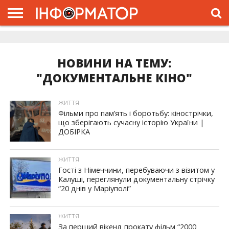
ГОЛОВНА
ЖИТТЯ
ВЛАДА
ГРОШІ
ТРЕШ
ДОЛИНА
РОЗСЛІДУВАННЯ
РЕКЛАМА
ПРО
ПРО
ІНТЕРВ’Ю
ВІДЕО
НАС
ПРОЄКТ
НОВИНИ НА ТЕМУ:
"ДОКУМЕНТАЛЬНЕ КІНО"
ЖИТТЯ
Фільми про пам’ять і боротьбу: кінострічки,
що зберігають сучасну історію України |
ДОБІРКА
ЖИТТЯ
Гості з Німеччини, перебуваючи з візитом у
Калуші, переглянули документальну стрічку
“20 днів у Маріуполі”
ЖИТТЯ
За перший вікенд прокату фільм “2000