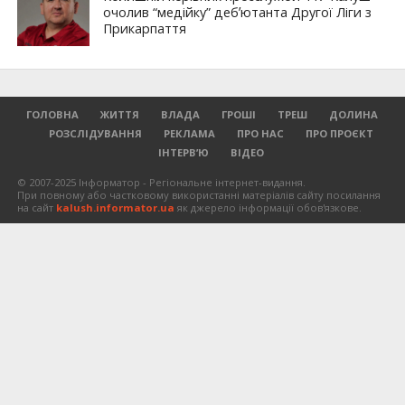
очолив “медійку” дебʼютанта Другої Ліги з
Прикарпаття
ГОЛОВНА
ЖИТТЯ
ВЛАДА
ГРОШІ
ТРЕШ
ДОЛИНА
РОЗСЛІДУВАННЯ
РЕКЛАМА
ПРО НАС
ПРО ПРОЄКТ
ІНТЕРВ’Ю
ВІДЕО
© 2007-2025 Інформатор - Регіональне інтернет-видання.
При повному або частковому використанні матеріалів сайту посилання
на сайт
kalush.informator.ua
як джерело інформації обов'язкове.