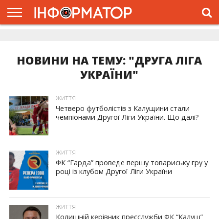
ГОЛОВНА
ЖИТТЯ
ВЛАДА
ГРОШІ
ТРЕШ
ДОЛИНА
РОЗСЛІДУВАННЯ
РЕКЛАМА
ПРО
ПРО
ІНТЕРВ’Ю
ВІДЕО
НАС
ПРОЄКТ
НОВИНИ НА ТЕМУ: "ДРУГА ЛІГА
УКРАЇНИ"
ЖИТТЯ
Четверо футболістів з Калущини стали
чемпіонами Другої Ліги України. Що далі?
ЖИТТЯ
ФК “Гарда” проведе першу товариську гру у
році із клубом Другої Ліги України
ЖИТТЯ
Колишній керівник пресслужби ФК “Калуш”